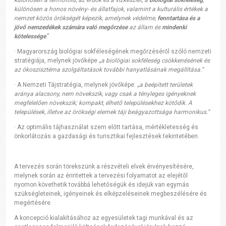
különösen a
termőföld, az erdők és a vízkészlet, a
biológiai sokféleség
,
különösen a honos növény- és
állatfajok, valamint a kulturális értékek a
nemzet közös örökségét képezik, amelynek
védelme,
fenntartása és a
jövő nemzedékek számára való megőrzése
az állam és
mindenki
kötelessége
.”
·
Magyarország biológiai sokféleségének megőrzéséről szóló nemzeti
stratégiája, melynek
jövőképe „
a biológiai sokféleség csökkenésének és
az ökoszisztéma szolgáltatások
további hanyatlásának megállítása.”
·
A Nemzeti Tájstratégia, melynek jövőképe: „
a beépített területek
aránya alacsony, nem
növekszik, vagy csak a tényleges igényeknek
megfelelően növekszik; kompakt, élhető
településekhez kötődik. A
települések, illetve az örökségi elemek táji beágyazottsága
harmonikus.”
·
Az optimális tájhasználat szem előtt tartása, mértékletesség és
önkorlátozás a gazdasági
és turisztikai fejlesztések tekintetében.
A tervezés során törekszünk a részvételi elvek érvényesítésére,
melynek során az érintettek a tervezési
folyamatot az elejétől
nyomon követhetik továbbá lehetőségük és idejük van egymás
szükségleteinek, igényeinek és elképzeléseinek megbeszélésére és
megértésére.
A koncepció kialakításához az egyesületek tagi munkával és az