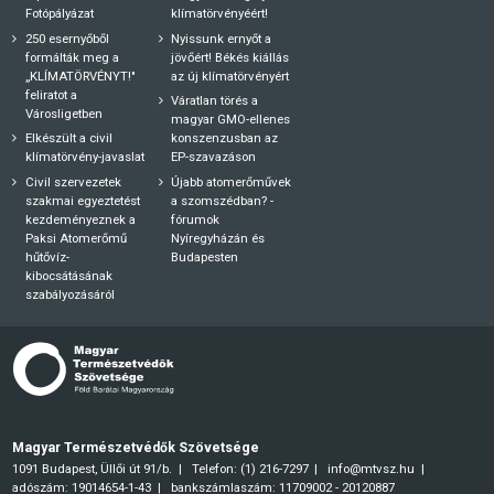
Fotópályázat
klímatörvényéért!
250 esernyőből
Nyissunk ernyőt a
formálták meg a
jövőért! Békés kiállás
„KLÍMATÖRVÉNYT!"
az új klímatörvényért
feliratot a
Váratlan törés a
Városligetben
magyar GMO-ellenes
Elkészült a civil
konszenzusban az
klímatörvény-javaslat
EP-szavazáson
Civil szervezetek
Újabb atomerőművek
szakmai egyeztetést
a szomszédban? -
kezdeményeznek a
fórumok
Paksi Atomerőmű
Nyíregyházán és
hűtővíz-
Budapesten
kibocsátásának
szabályozásáról
Magyar Természetvédők Szövetsége
1091 Budapest, Üllői út 91/b.
Telefon: (1) 216-7297
info@mtvsz.hu
adószám: 19014654-1-43
bankszámlaszám: 11709002 - 20120887