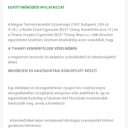
EGYÜTTMŰKÖDÉSI
NYILATKOZAT
A Magyar Természetvédők Szövetsége (1091 Budapest, Üllői út
91/B.), a Révbe Érünk Egyesület
(8237 Tihany, Kenderföld utca 19.) és
a Tihanyi Horgász Egyesület (8237 Tihany, Major u.), több előzetes
egyeztetést követően, közösen kinyilvánítja azon szándékát, hogy
A TIHANYI KENDERFÖLDEK VÉDELMÉBEN
a megismert tervezési és beépítési szándékoktól és lehetőségektől
eltérő
MEGŐRZÉSI ÉS HASZNOSÍTÁSI KONCEPCIÓT KÉSZÍT.
Egy életképes és közegyetértésen nyugvó terv csak bizonyos
elengedhetetlen vizsgálatok elvégzése
után alakítható ki, így az
egyesületek kizárólag a folyamat első fázisának munkarendjét
határozták meg, amely a következő:
·
A Kenderföldek teljes területének hidrológiai szempontból történő
geodéziai
felmérése.