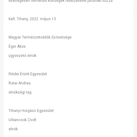
esetlegesen felmerülő költségek fedezésével járulnak hozzá.
Kelt: Tihany, 2022. május 13.
Magyar Természetvédők Szövetsége
Éger Ákos
ügyvezető elnök
Révbe Érünk Egyesület
Rutai Andrea
elnökségi tag
Tihanyi Horgász Egyesület
Urbancsok
Zsolt
elnök