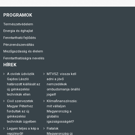
PROGRAMOK
Természetvédelem
Energia és éghajlat
Fenntartható fejlődés
Pénzrendszerváltás
Mezőgazdaság és élelem
Fenntarthatóságra nevelés
HÍREK
A civilek üdvözlik
MTVSZ: vissza kell
Gajdos László
adni a jövő
határozott kiállását az
nemzedékek
új génkezelési
ombudsmanja önálló
technikák ellen
jogait!
Civil szervezetek
Klímafinanszírozás:
Magyar Péterhez
mit vállaljon
fordultak az új
Magyarország a
génkezelési
globális
technikák ügyében
igazságosságért?
Legyen teljes a kép a
Fiatalok
repülésről!
Magyarország új