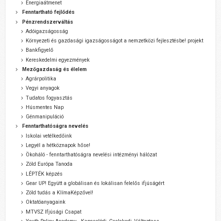
Energiaátmenet
Fenntartható fejlődés
Pénzrendszerváltás
Adóigazságosság
Környezeti és gazdasági igazságosságot a nemzetközi fejlesztésbe! projekt
Bankfigyelő
Kereskedelmi egyezmények
Mezőgazdaság és élelem
Agrárpolitika
Vegyi anyagok
Tudatos fogyasztás
Húsmentes Nap
Génmanipuláció
Fenntarthatóságra nevelés
Iskolai vetélkedőink
Legyél a hétköznapok hőse!
Ökoháló - fenntarthatóságra nevelési intézményi hálózat
Zöld Európa Tanoda
LÉPTÉK képzés
Gear UP! Együtt a globálisan és lokálisan felelős ifjúságért
Zöld tudás a KlímaKépzővel!
Oktatóanyagaink
MTVSZ Ifjúsági Csapat