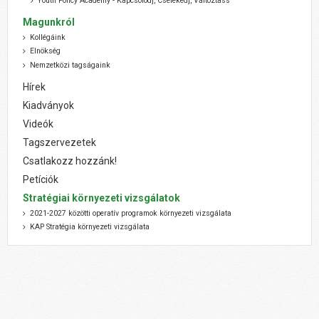
Youth Policy Academy - Kapcsolódj, Cselekedj, Változtass
Magunkról
Kollégáink
Elnökség
Nemzetközi tagságaink
Hírek
Kiadványok
Videók
Tagszervezetek
Csatlakozz hozzánk!
Petíciók
Stratégiai környezeti vizsgálatok
2021-2027 közötti operatív programok környezeti vizsgálata
KAP Stratégia környezeti vizsgálata