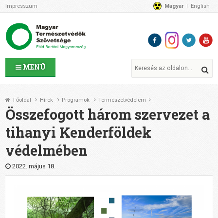
Impresszum
Magyar
English
Az MTVSZ-ről
Bemutatkozunk
Programok
MTVSZ ügyek és események
Tagszervezetek
MENÜ
Akikkel együtt dolgozunk
Átláthatóság
Főoldal
Hírek
Programok
Természetvédelem
Támogatóink
Összefogott három szervezet a
CSATLAKOZZ hozzánk!
tihanyi Kenderföldek
Elérhetőségeink
védelmében
1%
Segítsd a munkánkat!
2022. május 18.
Adományozz!
Támogatás