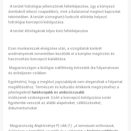
·
A terület hidrológiai jellemzőinek feltérképezése, úgy a környező
dombokról
érkező csapadékvíz, mint a Balatonnal meglevő kapcsolat
tekintetében. A terület vízmegtartó funkcióit előtérbe helyező
hidrológiai koncepció kidolgozása.
·
A terület élővilágának teljes körű feltérképezése.
Ezen munkarészek elvégzése után, a vizsgálatok konkrét
eredményeinek ismeretében kezdődik el a
komplex megőrzési és
hasznosítási koncepció kialakítása.
Magyarországon a biológiai sokféleség évtizedek óta folyamatosan
és erőteljesen csökken.
Egyértelmű, hogy a meglévő jogszabályok nem elegendőek e folyamat
megállításához. Természeti és kulturális értékeink megőrzéséhez a
jelenlegieknél
hatékonyabb és ambiciózusabb
módszerek
szükségesek. Ezért a koncepció kidolgozása során
figyelembe vesszük az alábbi alapelveket, célkitűzéseket,
dokumentumokat:
·
Magyarország Alaptörvénye P) cikk (1): „
A természeti erőforrások,