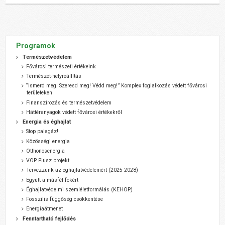
Programok
Természetvédelem
Fővárosi természeti értékeink
Természet-helyreállítás
“Ismerd meg! Szeresd meg! Védd meg!” Komplex foglalkozás védett fővárosi
területeken
Finanszírozás és természetvédelem
Háttéranyagok védett fővárosi értékekről
Energia és éghajlat
Stop palagáz!
Közösségi energia
Otthonosenergia
VOP Plusz projekt
Tervezzünk az éghajlatvédelemért (2025-2028)
Együtt a másfél fokért
Éghajlatvédelmi szemléletformálás (KEHOP)
Fosszilis függőség csökkentése
Energiaátmenet
Fenntartható fejlődés