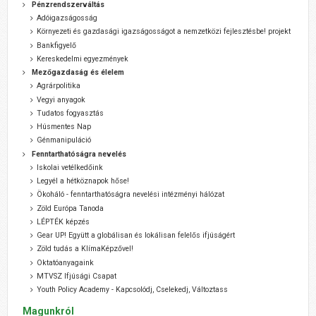
Pénzrendszerváltás
Adóigazságosság
Környezeti és gazdasági igazságosságot a nemzetközi fejlesztésbe! projekt
Bankfigyelő
Kereskedelmi egyezmények
Mezőgazdaság és élelem
Agrárpolitika
Vegyi anyagok
Tudatos fogyasztás
Húsmentes Nap
Génmanipuláció
Fenntarthatóságra nevelés
Iskolai vetélkedőink
Legyél a hétköznapok hőse!
Ökoháló - fenntarthatóságra nevelési intézményi hálózat
Zöld Európa Tanoda
LÉPTÉK képzés
Gear UP! Együtt a globálisan és lokálisan felelős ifjúságért
Zöld tudás a KlímaKépzővel!
Oktatóanyagaink
MTVSZ Ifjúsági Csapat
Youth Policy Academy - Kapcsolódj, Cselekedj, Változtass
Magunkról