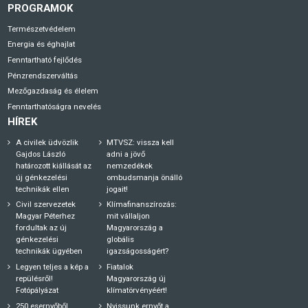
PROGRAMOK
Természetvédelem
Energia és éghajlat
Fenntartható fejlődés
Pénzrendszerváltás
Mezőgazdaság és élelem
Fenntarthatóságra nevelés
HÍREK
A civilek üdvözlik
MTVSZ: vissza kell
Gajdos László
adni a jövő
határozott kiállását az
nemzedékek
új génkezelési
ombudsmanja önálló
technikák ellen
jogait!
Civil szervezetek
Klímafinanszírozás:
Magyar Péterhez
mit vállaljon
fordultak az új
Magyarország a
génkezelési
globális
technikák ügyében
igazságosságért?
Legyen teljes a kép a
Fiatalok
repülésről!
Magyarország új
Fotópályázat
klímatörvényéért!
250 esernyőből
Nyissunk ernyőt a