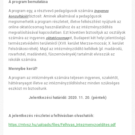
A program bemutatása
A program egy, a résztvevő pedagógusok számára
ingyenes
konzultációt
biztosít. Aminek alkalmával a pedagógusok
megismerhetik a program részleteit, illetve felkészítést nyújtunk az
online oktatócsomag használatához és az intézményzöldítés
megvalósításával kapcsolatban. Ezt követően biztosítjuk az osztályok
számára az ingyenes
oktatócsomag
ot, Budapest két helyi jelentőségű
természetvédelmi területéről (XVII. kerület Merzse-mocsár, X. kerület
Felsőrákosi-rétek). Majd az intézményzöldítő kellékek (pl. madárodú,
rovarhotel, madáretető, fűszernövények) tartalmát elvisszük az
iskolák számára.
Mennyibe kerül?
A program az intézmények számára teljesen ingyenes, szakértőt,
háttéranyagot illetve az intézményzöldítéshez minden szükséges
eszközt mi biztosítunk.
Jelentkezési határidő: 2020. 11. 20. (péntek)
A jelentkezés részletei a felhívásban olvashatók:
https://mtvsz.hu/uploads/files/Felhivas_Intezmenyzoeldites.pdf