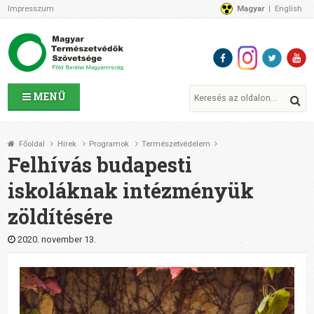
Impresszum
Magyar
English
Az MTVSZ-ről
Bemutatkozunk
Programok
MTVSZ ügyek és események
Tagszervezetek
MENÜ
Akikkel együtt dolgozunk
Átláthatóság
Főoldal
Hírek
Programok
Természetvédelem
Támogatóink
Felhívás budapesti
CSATLAKOZZ hozzánk!
iskoláknak intézményük
Elérhetőségeink
zöldítésére
1%
Segítsd a munkánkat!
2020. november 13.
Adományozz!
Támogatás