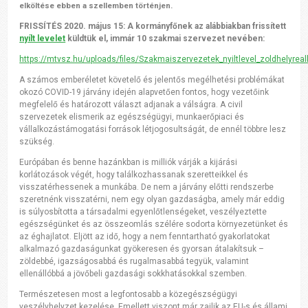
elköltése ebben a szellemben történjen.
FRISSÍTÉS 2020. május 15: A kormányfőnek az alábbiakban frissített
nyílt levelet
küldtük el, immár 10 szakmai szervezet nevében:
https://mtvsz.hu
/uploads/files/Szakmaiszervezetek_nyiltlevel_zoldhelyrea
A számos emberéletet követelő és jelentős megélhetési problémákat
okozó COVID-19 járvány idején alapvetően fontos, hogy vezetőink
megfelelő és határozott választ adjanak a válságra. A civil
szervezetek elismerik az egészségügyi, munkaerőpiaci és
vállalkozástámogatási források létjogosultságát, de ennél többre lesz
szükség.
Európában és benne hazánkban is milliók várják a kijárási
korlátozások végét, hogy találkozhassanak szeretteikkel és
visszatérhessenek a munkába. De nem a járvány előtti rendszerbe
szeretnénk visszatérni, nem egy olyan gazdaságba, amely már eddig
is súlyosbította a társadalmi egyenlőtlenségeket, veszélyeztette
egészségünket és az összeomlás szélére sodorta környezetünket és
az éghajlatot. Eljött az idő, hogy a nem fenntartható gyakorlatokat
alkalmazó gazdaságunkat gyökeresen és gyorsan átalakítsuk –
zöldebbé, igazságosabbá és rugalmasabbá tegyük, valamint
ellenállóbbá a jövőbeli gazdasági sokkhatásokkal szemben.
Természetesen most a legfontosabb a közegészségügyi
veszélyhelyzet kezelése. Emellett viszont már zajlik az EU-s és állami