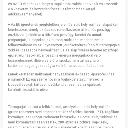
és az EU ellenőrizze, hogy a tagállamok valóban tervezik és kivezetik-
e a közvetett és közvetlen fosszilis támogatásaikat (pl.
adókezvezményeket).
● Az EU ígéretének megfelelően jelentős zöld helyreállítási alapot kell
létrehozzon, amely az összes rendelkezésre álló uniós pénzügyi
eszközzel (beleértve a többéves pénzügyi keretet és annak
programjait, új alapokat, az európai stabilitási mechanizmus
felhasználását és az úgynevezett „eurókötvények” tervét) támogatja a
zöld és igazságos helyreállítást. Ez az alap forrása lehetne az átfogó
épületfelújításoknak, a fosszilis energia megújulókkal való
lecserélésének, illetve az erőforrásokat nem túlhasználó,
karbonsemleges gazdaságba való átmenet beruházásainak.
Ennek keretében indítsanak nagyszabású lakossági épület-felújítási
programot! Ez egyszerre növeli a foglalkoztatást, mérsékli a
kibocsátásokat, tartósan csökkenti a rezsit és az épületek
komfortfokozatát is növeli.
Támogatjuk azokat a felhívásokat, amelyeket a zöld helyreállítás
(green recovery) szellemében tett közzé többek között 17 EU tagállam
kormánya, az Európai Parlament képviselői, a Római Klub, tudósok és
nem kormányzati szervezetek, 200 üzleti és politikai képviselő,
valamint energiaipari vállalatok – mindezek között számos magyar.