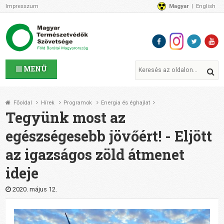
Impresszum
Magyar
English
Az MTVSZ-ről
Bemutatkozunk
Programok
MTVSZ ügyek és események
Tagszervezetek
MENÜ
Akikkel együtt dolgozunk
Átláthatóság
Főoldal
Hírek
Programok
Energia és éghajlat
Támogatóink
Tegyünk most az
CSATLAKOZZ hozzánk!
egészségesebb jövőért! - Eljött
Elérhetőségeink
az igazságos zöld átmenet
1%
Segítsd a munkánkat!
ideje
Adományozz!
Támogatás
2020. május 12.