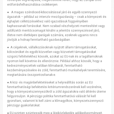
erőforrásfelhasználása csökkenjen.
● A magas széndioxid-kibocsátással járó és egyéb szennyező
ágazatok – például az intenzív mezőgazdaság – csak a környezeti és
éghajlati célkitűzésekhez való igazodásuk függvényében
kaphassanak forrásokat. Nem szabad vészhelyzeti mentesítést vagy
adófizetői mentőcsomagot kínálni a jelentős szennyezéssel járó,
illetve nem életképes iparágak számára, ezeknek ugyanis nincs
jövőjük a holnap fenntartható gazdaságában.
● A cégeknek, vállalkozásoknak nyújtott állami támogatásokat,
kölcsönöket és egyéb közvetlen vagy közvetett támogatásokat
szigorú feltételekhez kössék, azokat az EU-nak és a tagállamoknak
nyomon kell követnie és ellenőriznie. Például ahhoz kössék, hogy a
kedvezményezettek valóban klímabarát, fenntartható
kezdeményezésekre és zöld, fenntartható munkahelyek teremtésére,
megtartására összpontosítanak-e.
● A köz- és magánbefektetéseket a helyreállítás során az EU
fenntarthatósági befektetési kritériumrendszerének kell vezérelnie,
hogy a környezetszennyezőkről a zöld ágazatokra való áttérés üteme
felgyorsuljon. A pénzügyi politika fenntarthatóvá válását fel kell
gyorsítani, valamint ki kell zárni a klímagyilkos, környezetszennyező
pénzügyi gyakorlatokat.
● EU-szinten szüntessék meg a légiközlekedés adókedvezményeit,