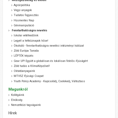
Mezőgazdaság és élelem
Agrárpolitika
Vegyi anyagok
Tudatos fogyasztás
Húsmentes Nap
Génmanipuláció
Fenntarthatóságra nevelés
Iskolai vetélkedőink
Legyél a hétköznapok hőse!
Ökoháló - fenntarthatóságra nevelési intézményi hálózat
Zöld Európa Tanoda
LÉPTÉK képzés
Gear UP! Együtt a globálisan és lokálisan felelős ifjúságért
Zöld tudás a KlímaKépzővel!
Oktatóanyagaink
MTVSZ Ifjúsági Csapat
Youth Policy Academy - Kapcsolódj, Cselekedj, Változtass
Magunkról
Kollégáink
Elnökség
Nemzetközi tagságaink
Hírek