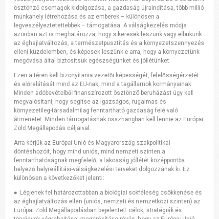
ösztönző csomagok kidolgozása, a gazdaság újraindítása, több millió
munkahely létrehozása és az emberek – különösen a
legveszélyeztetettebbek – támogatása. A válságkezelés módja
azonban azt is meghatározza, hogy sikeresek leszünk vagy elbukunk
az éghajlatváltozás, a természetpusztítás és a környezetszennyezés
elleni küzdelemben, és képesek leszünk-e arra, hogy a környezetünk
megóvása által biztosítsuk egészségünket és jóllétünket.
Ezen a téren kell bizonyítania vezetői képességét, felelősségérzetét
és előrelátását mind az EU-nak, mind a tagállamok kormányainak.
Minden adóbevételből finanszírozott ösztönzõ beruházást úgy kell
megvalósítani, hogy segítse az igazságos, rugalmas és
környezetileg-társadalmilag fenntartható gazdaság felé való
átmenetet. Minden támogatásnak összhangban kell lennie az Európai
Zöld Megállapodás céljaival.
Arra kérjük az Európai Unió és Magyarország szakpolitikai
döntéshozóit, hogy mind uniós, mind nemzeti szinten a
fenntarthatóságnak megfelelő, a lakosság jóllétét középpontba
helyező helyreállítási-válságkezelési terveket dolgozzanak ki. Ez
különösen a következőket jelenti:
● Lépjenek fel határozottabban a biológiai sokféleség csökkenése és
az éghajlatváltozás ellen (uniós, nemzeti és nemzetközi szinten) az
Európai Zöld Megállapodásban bejelentett célok, stratégiák és
törvények végrehajtása, megerősítése révén, hogy az Európai Unió