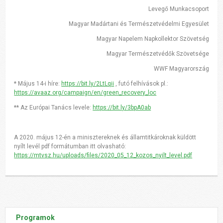
Levegő Munkacsoport
Magyar Madártani és Természetvédelmi Egyesület
Magyar Napelem Napkollektor Szövetség
Magyar Természetvédők Szövetsége
WWF Magyarország
*
Május 14-i híre:
https://bit.ly/2LtLqii
, futó felhívások pl.:
https://avaaz.org/campaign/en/green_recovery_loc
**
Az Európai Tanács levele:
https://bit.ly/3bpA0ab
A 2020. május 12-én a minisztereknek és államtitkároknak küldött
nyílt levél pdf formátumban itt olvasható:
https://mtvsz.hu
/uploads/files/2020_05_12_kozos_nyilt_level.pdf
Programok