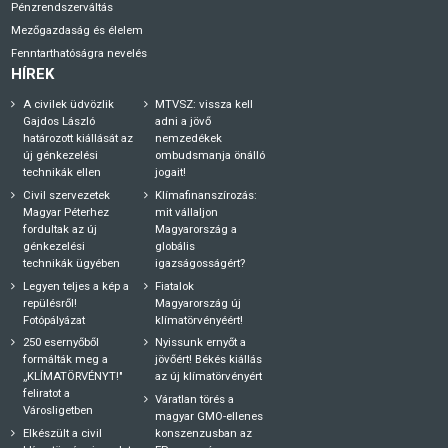
Pénzrendszerváltás
Mezőgazdaság és élelem
Fenntarthatóságra nevelés
HÍREK
A civilek üdvözlik
MTVSZ: vissza kell
Gajdos László
adni a jövő
határozott kiállását az
nemzedékek
új génkezelési
ombudsmanja önálló
technikák ellen
jogait!
Civil szervezetek
Klímafinanszírozás:
Magyar Péterhez
mit vállaljon
fordultak az új
Magyarország a
génkezelési
globális
technikák ügyében
igazságosságért?
Legyen teljes a kép a
Fiatalok
repülésről!
Magyarország új
Fotópályázat
klímatörvényéért!
250 esernyőből
Nyissunk ernyőt a
formálták meg a
jövőért! Békés kiállás
„KLÍMATÖRVÉNYT!"
az új klímatörvényért
feliratot a
Váratlan törés a
Városligetben
magyar GMO-ellenes
Elkészült a civil
konszenzusban az