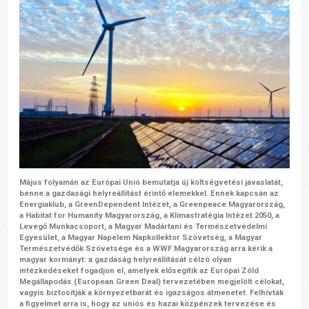
Május folyamán az Európai Unió bemutatja új költségvetési javaslatát,
benne a gazdasági helyreállítást érintő elemekkel. Ennek kapcsán
az
Energiaklub, a GreenDependent Intézet, a Greenpeace Magyarország,
a Habitat for Humanity Magyarország, a Klímastratégia Intézet 2050, a
Levegő Munkacsoport, a Magyar Madártani és Természetvédelmi
Egyesület, a Magyar Napelem Napkollektor Szövetség, a Magyar
Természetvédők Szövetsége és a WWF Magyarország
arra kérik a
magyar kormányt: a gazdaság helyreállítását célzó olyan
intézkedéseket fogadjon el, amelyek elősegítik az Európai Zöld
Megállapodás (European Green Deal) tervezetében megjelölt célokat,
vagyis biztosítják a környezetbarát és igazságos átmenetet. Felhívták
a figyelmet arra is, hogy az uniós és hazai közpénzek tervezése és