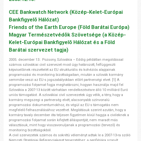
CEE Bankwatch Network (Közép-Kelet-Európai
Bankfigyelõ Hálózat)
Friends of the Earth Europe (Föld Barátai Európa)
Magyar Természetvédõk Szövetsége (a Közép-
Kelet-Európai Bankfigyelõ Hálózat és a Föld
Barátai szervezet tagja)
2005. december 13.: Pozsony, Szlovákia – Eddig példátlan megoldással
számos szlovákiai civil szervezet most úgy határozott, felfüggeszti
képviselõinek részvételét az EU strukturális és kohéziós alapjainak
programozási és monitoring bizottságaiban, miután a szlovák kormány
semmibe veszi az EU-s jogszabályokban elõírt partnerségi elvet. [1] A
programozási folyamat fogja meghatározni, hogyan használja majd fel
Szlovákia a 2007-13 között várhatóan rendelkezésésre álló 10 milliárd Euró
uniós támogatást. A szlovákiai civil szervezetek úgy vélik, a tény, hogy a
kormány megszegi a partnerség elvét, alacsonyabb színvonalú
programozási dokumentumokhoz, és végül az EU-s támogatás nem
megfelelõ felhasználásához vezethet. Meglátásuk szerint azután, hogy a
kormány tavaly december óta teljesen figyelmen kívül hagyja a civileknek a
programozási folyamat során kifejtett álláspontját, nem maradt más
választásuk, mint hogy visszavonuljanak a programozási (tervezõ) és
monitoring bizottságokból.
A civil szervezetek számos és sokrétû véleményt adtak le a 2007-13-ra szóló
Nemzeti Stratégiai Referenciakeret tervezetéhez, a perifériára szorult