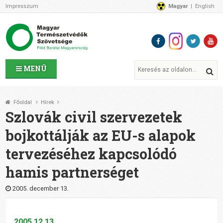
Impresszum
Magyar
English
Az MTVSZ-ről
Bemutatkozunk
Programok
MTVSZ ügyek és események
Tagszervezetek
MENÜ
Akikkel együtt dolgozunk
Átláthatóság
Főoldal
Hírek
Támogatóink
Szlovák civil szervezetek
CSATLAKOZZ hozzánk!
bojkottálják az EU-s alapok
Elérhetőségeink
tervezéséhez kapcsolódó
1%
Segítsd a munkánkat!
hamis partnerséget
Adományozz!
Támogatás
2005. december 13.
2005.12.13.