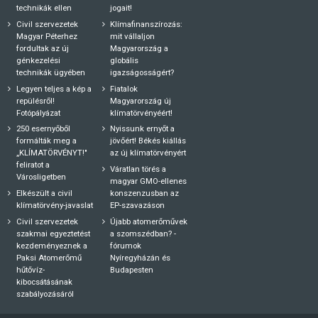
technikák ellen
jogait!
Civil szervezetek
Klímafinanszírozás:
Magyar Péterhez
mit vállaljon
fordultak az új
Magyarország a
génkezelési
globális
technikák ügyében
igazságosságért?
Legyen teljes a kép a
Fiatalok
repülésről!
Magyarország új
Fotópályázat
klímatörvényéért!
250 esernyőből
Nyissunk ernyőt a
formálták meg a
jövőért! Békés kiállás
„KLÍMATÖRVÉNYT!"
az új klímatörvényért
feliratot a
Váratlan törés a
Városligetben
magyar GMO-ellenes
Elkészült a civil
konszenzusban az
klímatörvény-javaslat
EP-szavazáson
Civil szervezetek
Újabb atomerőművek
szakmai egyeztetést
a szomszédban? -
kezdeményeznek a
fórumok
Paksi Atomerőmű
Nyíregyházán és
hűtővíz-
Budapesten
kibocsátásának
szabályozásáról