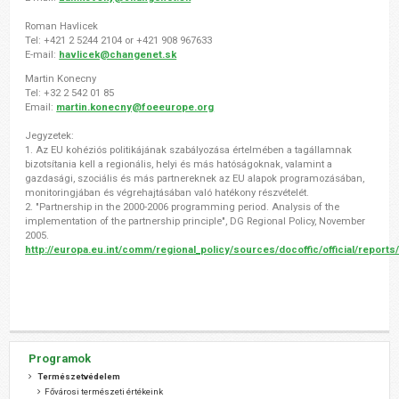
Roman Havlicek
Tel: +421 2 5244 2104 or +421 908 967633
E-mail:
havlicek@changenet.sk
Martin Konecny
Tel: +32 2 542 01 85
Email:
martin.konecny@foeeurope.org
Jegyzetek:
1. Az EU kohéziós politikájának szabályozása értelmében a tagállamnak
bizotsítania kell a regionális, helyi és más hatóságoknak, valamint a
gazdasági, szociális és más partnereknek az EU alapok programozásában,
monitoringjában és végrehajtásában való hatékony részvételét.
2. "Partnership in the 2000-2006 programming period. Analysis of the
implementation of the partnership principle", DG Regional Policy, November
2005.
http://europa.eu.int/comm/regional_policy/sources/docoffic/official/report
Programok
Természetvédelem
Fővárosi természeti értékeink