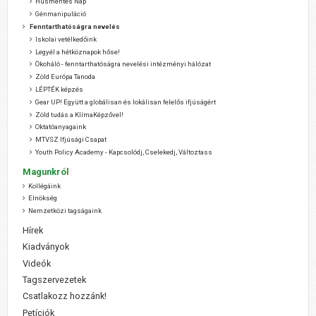
Húsmentes Nap
Génmanipuláció
Fenntarthatóságra nevelés
Iskolai vetélkedőink
Legyél a hétköznapok hőse!
Ökoháló - fenntarthatóságra nevelési intézményi hálózat
Zöld Európa Tanoda
LÉPTÉK képzés
Gear UP! Együtt a globálisan és lokálisan felelős ifjúságért
Zöld tudás a KlímaKépzővel!
Oktatóanyagaink
MTVSZ Ifjúsági Csapat
Youth Policy Academy - Kapcsolódj, Cselekedj, Változtass
Magunkról
Kollégáink
Elnökség
Nemzetközi tagságaink
Hírek
Kiadványok
Videók
Tagszervezetek
Csatlakozz hozzánk!
Petíciók