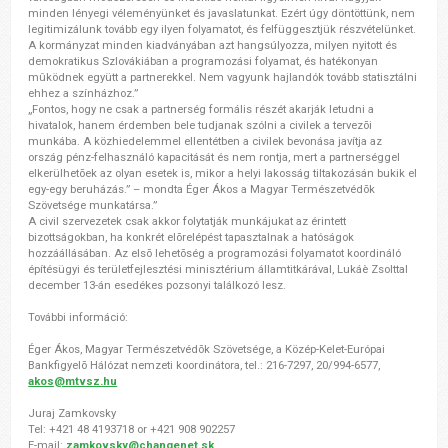
minden lényegi véleményünket és javaslatunkat. Ezért úgy döntöttünk, nem
legitimizálunk tovább egy ilyen folyamatot, és felfüggesztjük részvételünket.
A kormányzat minden kiadványában azt hangsúlyozza, milyen nyitott és
demokratikus Szlovákiában a programozási folyamat, és hatékonyan
mûködnek együtt a partnerekkel. Nem vagyunk hajlandók tovább statisztálni
ehhez a színházhoz.”
„Fontos, hogy ne csak a partnerség formális részét akarják letudni a
hivatalok, hanem érdemben bele tudjanak szólni a civilek a tervezõi
munkába. A közhiedelemmel ellentétben a civilek bevonása javítja az
ország pénz-felhasználó kapacitását és nem rontja, mert a partnerséggel
elkerülhetõek az olyan esetek is, mikor a helyi lakosság tiltakozásán bukik el
egy-egy beruházás.” – mondta Éger Ákos a Magyar Természetvédõk
Szövetsége munkatársa.”
A civil szervezetek csak akkor folytatják munkájukat az érintett
bizottságokban, ha konkrét elõrelépést tapasztalnak a hatóságok
hozzáállásában. Az elsõ lehetõség a programozási folyamatot koordináló
építésügyi és területfejlesztési minisztérium államtitkárával, Lukáè Zsolttal
december 13-án esedékes pozsonyi találkozó lesz.
További információ:
Éger Ákos, Magyar Természetvédõk Szövetsége, a Közép-Kelet-Európai
Bankfigyelõ Hálózat nemzeti koordinátora, tel.: 216-7297, 20/994-6577,
akos@mtvsz.hu
Juraj Zamkovsky
Tel: +421 48 4193718 or +421 908 902257
E-mail:
zamkovsky@changenet.sk