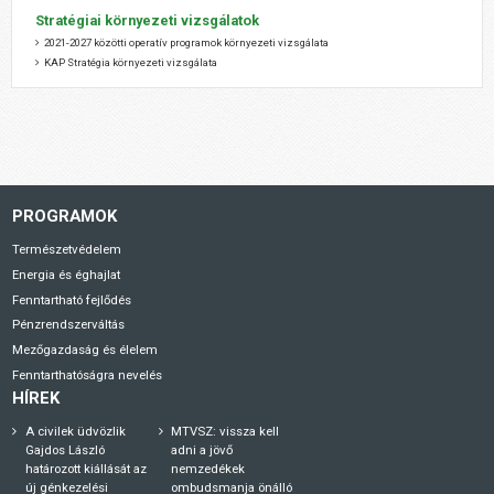
Stratégiai környezeti vizsgálatok
2021-2027 közötti operatív programok környezeti vizsgálata
KAP Stratégia környezeti vizsgálata
PROGRAMOK
Természetvédelem
Energia és éghajlat
Fenntartható fejlődés
Pénzrendszerváltás
Mezőgazdaság és élelem
Fenntarthatóságra nevelés
HÍREK
A civilek üdvözlik
MTVSZ: vissza kell
Gajdos László
adni a jövő
határozott kiállását az
nemzedékek
új génkezelési
ombudsmanja önálló