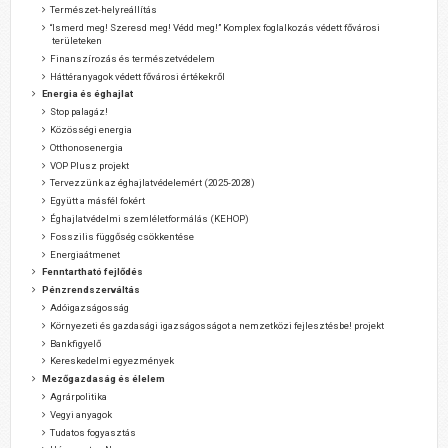
Természet-helyreállítás
“Ismerd meg! Szeresd meg! Védd meg!” Komplex foglalkozás védett fővárosi
területeken
Finanszírozás és természetvédelem
Háttéranyagok védett fővárosi értékekről
Energia és éghajlat
Stop palagáz!
Közösségi energia
Otthonosenergia
VOP Plusz projekt
Tervezzünk az éghajlatvédelemért (2025-2028)
Együtt a másfél fokért
Éghajlatvédelmi szemléletformálás (KEHOP)
Fosszilis függőség csökkentése
Energiaátmenet
Fenntartható fejlődés
Pénzrendszerváltás
Adóigazságosság
Környezeti és gazdasági igazságosságot a nemzetközi fejlesztésbe! projekt
Bankfigyelő
Kereskedelmi egyezmények
Mezőgazdaság és élelem
Agrárpolitika
Vegyi anyagok
Tudatos fogyasztás