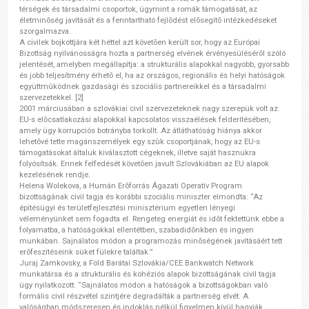
térségek és társadalmi csoportok, úgymint a romák támogatását, az
életminõség javítását és a fenntartható fejlõdést elõsegítõ intézkedéseket
szorgalmazva.
A civilek bojkottjára két héttel azt követõen került sor, hogy az Európai
Bizottság nyilvánosságra hozta a partnerség elvének érvényesülésérõl szóló
jelentését, amelyben megállapítja: a strukturális alapokkal nagyobb, gyorsabb
és jobb teljesítmény érhetõ el, ha az országos, regionális és helyi hatóságok
együttmûködnek gazdasági és szociális partnereikkel és a társadalmi
szervezetekkel. [2]
2001 márciusában a szlovákiai civil szervezeteknek nagy szerepük volt az
EU-s elõcsatlakozási alapokkal kapcsolatos visszaélések felderítésében,
amely ügy korrupciós botrányba torkollt. Az átláthatóság hiánya akkor
lehetõvé tette magánszemélyek egy szûk csoportjának, hogy az EU-s
támogatásokat általuk kiválasztott cégeknek, illetve saját hasznukra
folyósítsák. Ennek felfedését követõen javult Szlovákiában az EU alapok
kezelésének rendje.
Helena Wolekova, a Humán Erõforrás Ágazati Operatív Program
bizottságának civil tagja és korábbi szociális miniszter elmondta: “Az
építésügyi és területfejlesztési minisztérium egyetlen lényegi
véleményünket sem fogadta el. Rengeteg energiát és idõt fektettünk ebbe a
folyamatba, a hatóságokkal ellentétben, szabadidõnkben és ingyen
munkában. Sajnálatos módon a programozás minõségének javításáért tett
erõfeszítéseink süket fülekre találtak.”
Juraj Zamkovsky, a Föld Barátai Szlovákia/CEE Bankwatch Network
munkatársa és a strukturális és kohéziós alapok bizottságának civil tagja
úgy nyilatkozott: “Sajnálatos módon a hatóságok a bizottságokban való
formális civil részvétel szintjére degradálták a partnerség elvét. A
valóságban módszeresen és indoklás nélkül figyelmen kívül hagyják