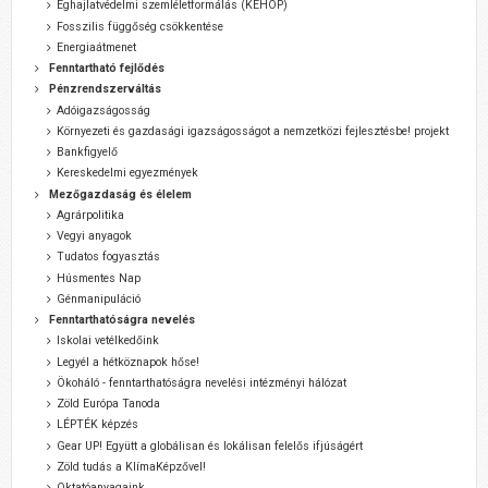
Éghajlatvédelmi szemléletformálás (KEHOP)
Fosszilis függőség csökkentése
Energiaátmenet
Fenntartható fejlődés
Pénzrendszerváltás
Adóigazságosság
Környezeti és gazdasági igazságosságot a nemzetközi fejlesztésbe! projekt
Bankfigyelő
Kereskedelmi egyezmények
Mezőgazdaság és élelem
Agrárpolitika
Vegyi anyagok
Tudatos fogyasztás
Húsmentes Nap
Génmanipuláció
Fenntarthatóságra nevelés
Iskolai vetélkedőink
Legyél a hétköznapok hőse!
Ökoháló - fenntarthatóságra nevelési intézményi hálózat
Zöld Európa Tanoda
LÉPTÉK képzés
Gear UP! Együtt a globálisan és lokálisan felelős ifjúságért
Zöld tudás a KlímaKépzővel!
Oktatóanyagaink