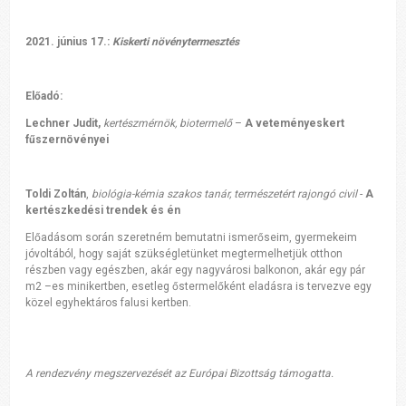
2021. június 17.:
Kiskerti növénytermesztés
Előadó:
Lechner Judit,
kertészmérnök, biotermelő
–
A veteményeskert
fűszernövényei
Toldi Zoltán
,
biológia-kémia szakos tanár, természetért rajongó civil
-
A
kertészkedési trendek és én
Előadásom során szeretném bemutatni ismerőseim, gyermekeim
jóvoltából, hogy saját szükségletünket megtermelhetjük otthon
részben vagy egészben, akár egy nagyvárosi balkonon, akár egy pár
m
2
–es minikertben, esetleg őstermelőként eladásra is tervezve egy
közel egyhektáros falusi kertben.
A rendezvény megszervezését az Európai Bizottság támogatta.