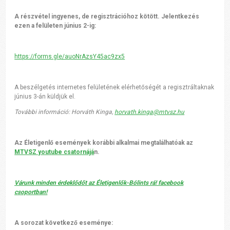
A részvétel ingyenes, de regisztrációhoz kötött. Jelentkezés
ezen a felületen június 2-ig:
https://forms.gle/auoNrAzsY45ac9zx5
A beszélgetés internetes felületének elérhetőségét a regisztráltaknak
június 3-án küldjük el.
További információ: Horváth Kinga,
horvath.kinga@mtvsz.hu
Az Életigenlő események korábbi alkalmai megtalálhatóak az
MTVSZ youtube csatornájá
n.
Várunk minden érdeklődőt az Életigenlők-Bólints rá! facebook
csoportban!
A sorozat következő eseménye: