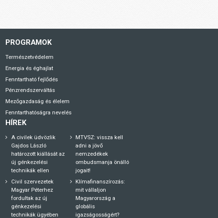
PROGRAMOK
Természetvédelem
Energia és éghajlat
Fenntartható fejlődés
Pénzrendszerváltás
Mezőgazdaság és élelem
Fenntarthatóságra nevelés
HÍREK
A civilek üdvözlik
MTVSZ: vissza kell
Gajdos László
adni a jövő
határozott kiállását az
nemzedékek
új génkezelési
ombudsmanja önálló
technikák ellen
jogait!
Civil szervezetek
Klímafinanszírozás:
Magyar Péterhez
mit vállaljon
fordultak az új
Magyarország a
génkezelési
globális
technikák ügyében
igazságosságért?