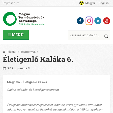
Impresszum
Magyar
English
Az MTVSZ-ről
Bemutatkozunk
Programok
MTVSZ ügyek és események
Tagszervezetek
MENÜ
Akikkel együtt dolgozunk
Átláthatóság
Főoldal
Események
Támogatóink
Életigenlő Kaláka 6.
CSATLAKOZZ hozzánk!
Elérhetőségeink
2021. június 3.
1%
Segítsd a munkánkat!
Meghívó
-
Életigenlő
Kaláka
Online
előadás
-
és
beszélgetéssorozat
Adományozz!
Támogatás
Életigenlő műhelybeszélgetéseket indítunk, ezzel gyakorlati útmutatót
adunk, hogyan lehet az életünket életigenlő módon a hétköznapokban