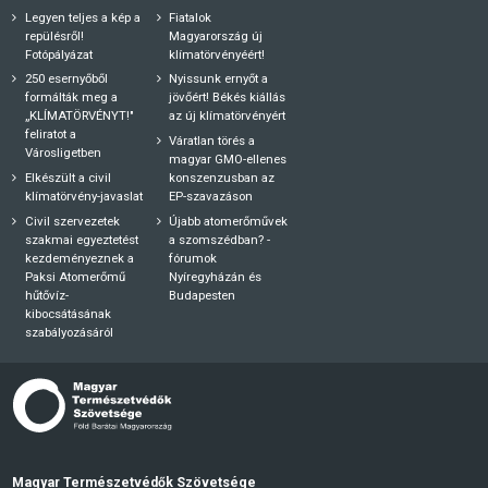
Legyen teljes a kép a
Fiatalok
repülésről!
Magyarország új
Fotópályázat
klímatörvényéért!
250 esernyőből
Nyissunk ernyőt a
formálták meg a
jövőért! Békés kiállás
„KLÍMATÖRVÉNYT!"
az új klímatörvényért
feliratot a
Váratlan törés a
Városligetben
magyar GMO-ellenes
Elkészült a civil
konszenzusban az
klímatörvény-javaslat
EP-szavazáson
Civil szervezetek
Újabb atomerőművek
szakmai egyeztetést
a szomszédban? -
kezdeményeznek a
fórumok
Paksi Atomerőmű
Nyíregyházán és
hűtővíz-
Budapesten
kibocsátásának
szabályozásáról
Magyar Természetvédők Szövetsége