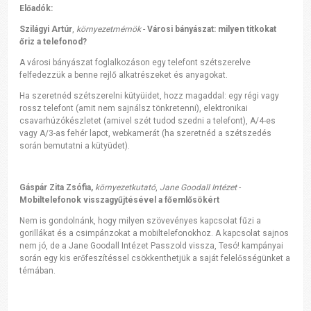
Előadók:
Szilágyi Artúr
,
környezetmérnök
-
Városi bányászat: milyen titkokat
őriz a telefonod?
A városi bányászat foglalkozáson egy telefont szétszerelve
felfedezzük a benne rejlő alkatrészeket és anyagokat.
Ha szeretnéd szétszerelni kütyüidet, hozz magaddal: egy régi vagy
rossz telefont (amit nem sajnálsz tönkretenni), elektronikai
csavarhúzókészletet (amivel szét tudod szedni a telefont), A/4-es
vagy A/3-as fehér lapot, webkamerát (ha szeretnéd a szétszedés
során bemutatni a kütyüdet).
Gáspár Zita Zsófia,
környezetkutató
,
Jane Goodall Intézet
-
Mobiltelefonok visszagyűjtésével a főemlősökért
Nem is gondolnánk, hogy milyen szövevényes kapcsolat fűzi a
gorillákat és a csimpánzokat a mobiltelefonokhoz. A kapcsolat sajnos
nem jó, de a Jane Goodall Intézet Passzold vissza, Tesó! kampányai
során egy kis erőfeszítéssel csökkenthetjük a saját felelősségünket a
témában.