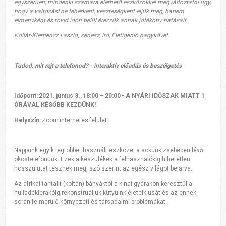
egyszerűen, mindenki számára elérhető eszközökkel megváltoztatni úgy,
hogy a változást ne teherként, veszteségként éljük meg, hanem
élményként és rövid időn belül érezzük annak jótékony hatásait.
Kollár-
Klemencz
László
,
zenész, író, Életigenlő nagykövet
Tudod, mit rejt a telefonod?
- interaktív előadás és beszélgetés
Időpont
: 2021. június 3., 18:00 – 20:00 - A NYÁRI IDŐSZAK MIATT 1
ÓRÁVAL KÉSŐBB KEZDÜNK!
Helyszín
:
Zoom internetes felület
Napjaink egyik legtöbbet használt eszköze, a sokunk zsebében lévő
okostelefonunk. Ezek a készülékek a felhasználókig hihetetlen
hosszú utat tesznek meg, szó szerint az egész világot bejárva.
Az afrikai tantalit (koltán) bányáktól a kínai gyárakon keresztül a
hulladéklerakóig rekonstruáljuk kütyüink életciklusát és az ennek
során felmerülő környezeti és társadalmi problémákat.