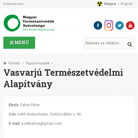
Impresszum
Magyar
English
Az MTVSZ-ről
Bemutatkozunk
Programok
MTVSZ ügyek és események
Tagszervezetek
MENÜ
Akikkel együtt dolgozunk
Átláthatóság
Főoldal
Tagszervezetek
Támogatóink
Vasvarjú Természetvédelmi
CSATLAKOZZ hozzánk!
Alapítvány
Elérhetőségeink
1%
Segítsd a munkánkat!
Elnök:
Fehér Péter
Adományozz!
Cím:
6400 Kiskunhalas, Felsőszállás u. 96.
Támogatás
E-mail:
szelkialtoe@gmail.com