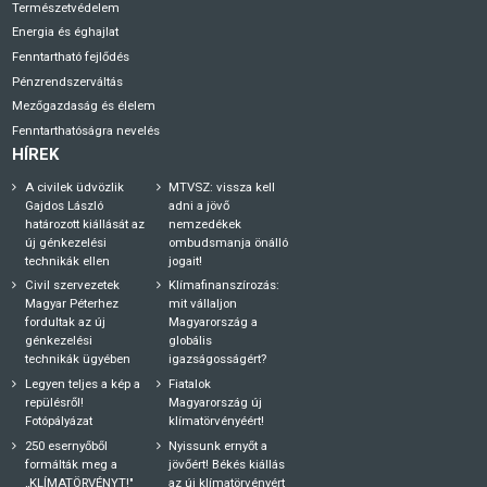
Természetvédelem
Energia és éghajlat
Fenntartható fejlődés
Pénzrendszerváltás
Mezőgazdaság és élelem
Fenntarthatóságra nevelés
HÍREK
A civilek üdvözlik
MTVSZ: vissza kell
Gajdos László
adni a jövő
határozott kiállását az
nemzedékek
új génkezelési
ombudsmanja önálló
technikák ellen
jogait!
Civil szervezetek
Klímafinanszírozás:
Magyar Péterhez
mit vállaljon
fordultak az új
Magyarország a
génkezelési
globális
technikák ügyében
igazságosságért?
Legyen teljes a kép a
Fiatalok
repülésről!
Magyarország új
Fotópályázat
klímatörvényéért!
250 esernyőből
Nyissunk ernyőt a
formálták meg a
jövőért! Békés kiállás
„KLÍMATÖRVÉNYT!"
az új klímatörvényért