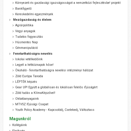
Környezeti és gazdasági igazságosságot a nemzetközi fejlesztésbe! projekt
Bankfigyelő
Kereskedelmi egyezmények
Mezőgazdaság és élelem
Agrárpolitika
Vegyi anyagok
Tudatos fogyasztás
Húsmentes Nap
Génmanipuláció
Fenntarthatóságra nevelés
Iskolai vetélkedőink
Legyél a hétköznapok hőse!
Ökoháló - fenntarthatóságra nevelési intézményi hálózat
Zöld Európa Tanoda
LÉPTÉK képzés
Gear UP! Együtt a globálisan és lokálisan felelős ifjúságért
Zöld tudás a KlímaKépzővel!
Oktatóanyagaink
MTVSZ Ifjúsági Csapat
Youth Policy Academy - Kapcsolódj, Cselekedj, Változtass
Magunkról
Kollégáink
Elnökség