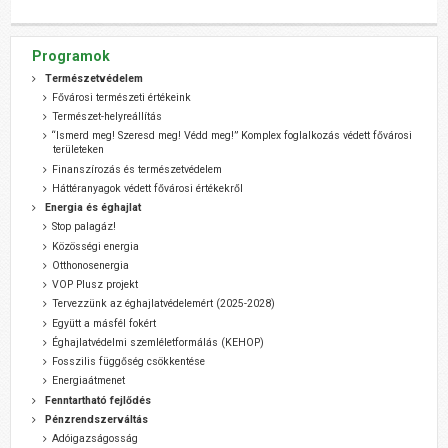
Programok
Természetvédelem
Fővárosi természeti értékeink
Természet-helyreállítás
“Ismerd meg! Szeresd meg! Védd meg!” Komplex foglalkozás védett fővárosi
területeken
Finanszírozás és természetvédelem
Háttéranyagok védett fővárosi értékekről
Energia és éghajlat
Stop palagáz!
Közösségi energia
Otthonosenergia
VOP Plusz projekt
Tervezzünk az éghajlatvédelemért (2025-2028)
Együtt a másfél fokért
Éghajlatvédelmi szemléletformálás (KEHOP)
Fosszilis függőség csökkentése
Energiaátmenet
Fenntartható fejlődés
Pénzrendszerváltás
Adóigazságosság