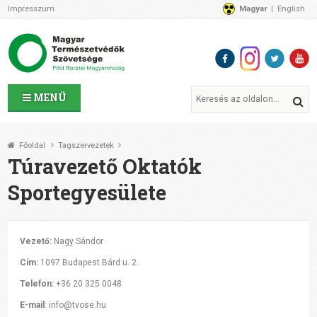
Impresszum
Magyar
English
Az MTVSZ-ről
Bemutatkozunk
Programok
MTVSZ ügyek és események
Tagszervezetek
MENÜ
Akikkel együtt dolgozunk
Átláthatóság
Főoldal
Tagszervezetek
Támogatóink
Túravezető Oktatók
CSATLAKOZZ hozzánk!
Sportegyesülete
Elérhetőségeink
1%
Segítsd a munkánkat!
Vezető:
Nagy Sándor
Adományozz!
Cím:
1097 Budapest Bárd u. 2.
Támogatás
Telefon:
+36 20 325 0048
E-mail
: info@tvose.hu