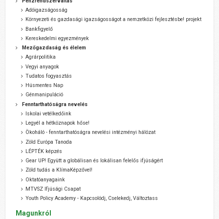
Pénzrendszerváltás
Adóigazságosság
Környezeti és gazdasági igazságosságot a nemzetközi fejlesztésbe! projekt
Bankfigyelő
Kereskedelmi egyezmények
Mezőgazdaság és élelem
Agrárpolitika
Vegyi anyagok
Tudatos fogyasztás
Húsmentes Nap
Génmanipuláció
Fenntarthatóságra nevelés
Iskolai vetélkedőink
Legyél a hétköznapok hőse!
Ökoháló - fenntarthatóságra nevelési intézményi hálózat
Zöld Európa Tanoda
LÉPTÉK képzés
Gear UP! Együtt a globálisan és lokálisan felelős ifjúságért
Zöld tudás a KlímaKépzővel!
Oktatóanyagaink
MTVSZ Ifjúsági Csapat
Youth Policy Academy - Kapcsolódj, Cselekedj, Változtass
Magunkról