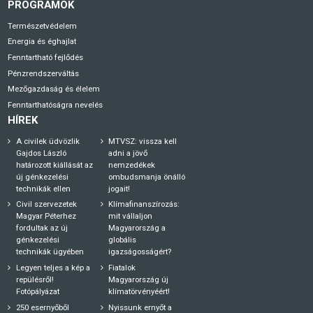
PROGRAMOK
Természetvédelem
Energia és éghajlat
Fenntartható fejlődés
Pénzrendszerváltás
Mezőgazdaság és élelem
Fenntarthatóságra nevelés
HÍREK
A civilek üdvözlik
MTVSZ: vissza kell
Gajdos László
adni a jövő
határozott kiállását az
nemzedékek
új génkezelési
ombudsmanja önálló
technikák ellen
jogait!
Civil szervezetek
Klímafinanszírozás:
Magyar Péterhez
mit vállaljon
fordultak az új
Magyarország a
génkezelési
globális
technikák ügyében
igazságosságért?
Legyen teljes a kép a
Fiatalok
repülésről!
Magyarország új
Fotópályázat
klímatörvényéért!
250 esernyőből
Nyissunk ernyőt a