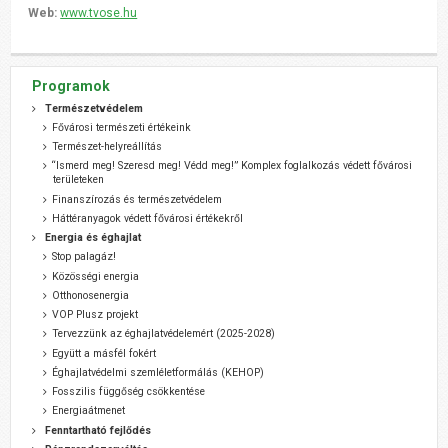
Web:
www.tvose.hu
Programok
Természetvédelem
Fővárosi természeti értékeink
Természet-helyreállítás
“Ismerd meg! Szeresd meg! Védd meg!” Komplex foglalkozás védett fővárosi
területeken
Finanszírozás és természetvédelem
Háttéranyagok védett fővárosi értékekről
Energia és éghajlat
Stop palagáz!
Közösségi energia
Otthonosenergia
VOP Plusz projekt
Tervezzünk az éghajlatvédelemért (2025-2028)
Együtt a másfél fokért
Éghajlatvédelmi szemléletformálás (KEHOP)
Fosszilis függőség csökkentése
Energiaátmenet
Fenntartható fejlődés