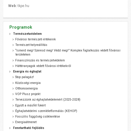
Web:
tkpe.hu
Programok
Természetvédelem
Fővárosi természeti értékeink
Természet-helyreállítás
“Ismerd meg! Szeresd meg! Védd meg!” Komplex foglalkozás védett fővárosi
területeken
Finanszírozás és természetvédelem
Háttéranyagok védett fővárosi értékekről
Energia és éghajlat
Stop palagáz!
Közösségi energia
Otthonosenergia
VOP Plusz projekt
Tervezzünk az éghajlatvédelemért (2025-2028)
Együtt a másfél fokért
Éghajlatvédelmi szemléletformálás (KEHOP)
Fosszilis függőség csökkentése
Energiaátmenet
Fenntartható fejlődés