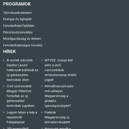
PROGRAMOK
Természetvédelem
Energia és éghajlat
Fenntartható fejlődés
Pénzrendszerváltás
Mezőgazdaság és élelem
Fenntarthatóságra nevelés
HÍREK
A civilek üdvözlik
MTVSZ: vissza kell
Gajdos László
adni a jövő
határozott kiállását az
nemzedékek
új génkezelési
ombudsmanja önálló
technikák ellen
jogait!
Civil szervezetek
Klímafinanszírozás:
Magyar Péterhez
mit vállaljon
fordultak az új
Magyarország a
génkezelési
globális
technikák ügyében
igazságosságért?
Legyen teljes a kép a
Fiatalok
repülésről!
Magyarország új
Fotópályázat
klímatörvényéért!
250 esernyőből
Nyissunk ernyőt a