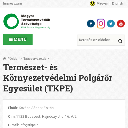
Impresszum
Magyar
English
Az MTVSZ-ről
Bemutatkozunk
Programok
MTVSZ ügyek és események
Tagszervezetek
MENÜ
Akikkel együtt dolgozunk
Átláthatóság
Főoldal
Tagszervezetek
Támogatóink
Természet- és
CSATLAKOZZ hozzánk!
Környezetvédelmi Polgárőr
Elérhetőségeink
Egyesület (TKPE)
1%
Segítsd a munkánkat!
Adományozz!
Támogatás
Elnök:
Kovács Sándor Zoltán
Cím:
1122 Budapest, Hajnóczy J. u. 16. A/2
E-mail:
info@tkpe.hu