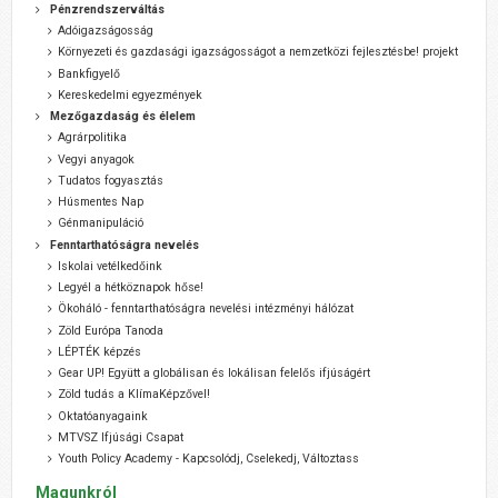
Pénzrendszerváltás
Adóigazságosság
Környezeti és gazdasági igazságosságot a nemzetközi fejlesztésbe! projekt
Bankfigyelő
Kereskedelmi egyezmények
Mezőgazdaság és élelem
Agrárpolitika
Vegyi anyagok
Tudatos fogyasztás
Húsmentes Nap
Génmanipuláció
Fenntarthatóságra nevelés
Iskolai vetélkedőink
Legyél a hétköznapok hőse!
Ökoháló - fenntarthatóságra nevelési intézményi hálózat
Zöld Európa Tanoda
LÉPTÉK képzés
Gear UP! Együtt a globálisan és lokálisan felelős ifjúságért
Zöld tudás a KlímaKépzővel!
Oktatóanyagaink
MTVSZ Ifjúsági Csapat
Youth Policy Academy - Kapcsolódj, Cselekedj, Változtass
Magunkról