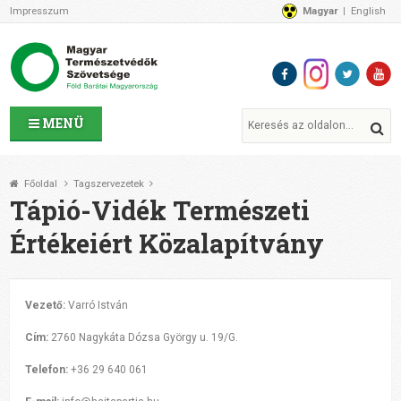
Impresszum
Magyar
English
Az MTVSZ-ről
Bemutatkozunk
Programok
MTVSZ ügyek és események
Tagszervezetek
MENÜ
Akikkel együtt dolgozunk
Átláthatóság
Főoldal
Tagszervezetek
Támogatóink
Tápió-Vidék Természeti
CSATLAKOZZ hozzánk!
Értékeiért Közalapítvány
Elérhetőségeink
1%
Segítsd a munkánkat!
Vezető:
Varró István
Adományozz!
Támogatás
Cím:
2760 Nagykáta Dózsa György u. 19/G.
Telefon:
+36 29 640 061