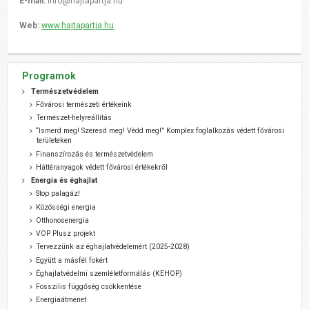
E-mail:
info@hajtapartja.hu
Web:
www.hajtapartja.hu
Programok
Természetvédelem
Fővárosi természeti értékeink
Természet-helyreállítás
“Ismerd meg! Szeresd meg! Védd meg!” Komplex foglalkozás védett fővárosi
területeken
Finanszírozás és természetvédelem
Háttéranyagok védett fővárosi értékekről
Energia és éghajlat
Stop palagáz!
Közösségi energia
Otthonosenergia
VOP Plusz projekt
Tervezzünk az éghajlatvédelemért (2025-2028)
Együtt a másfél fokért
Éghajlatvédelmi szemléletformálás (KEHOP)
Fosszilis függőség csökkentése
Energiaátmenet