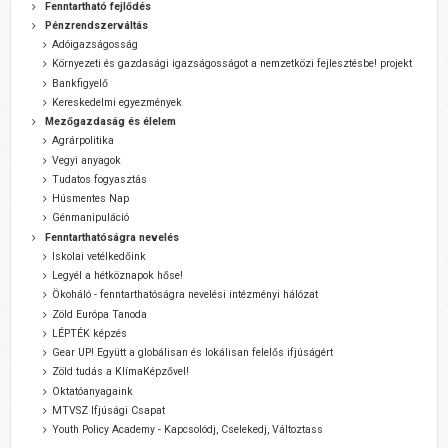
Fenntartható fejlődés
Pénzrendszerváltás
Adóigazságosság
Környezeti és gazdasági igazságosságot a nemzetközi fejlesztésbe! projekt
Bankfigyelő
Kereskedelmi egyezmények
Mezőgazdaság és élelem
Agrárpolitika
Vegyi anyagok
Tudatos fogyasztás
Húsmentes Nap
Génmanipuláció
Fenntarthatóságra nevelés
Iskolai vetélkedőink
Legyél a hétköznapok hőse!
Ökoháló - fenntarthatóságra nevelési intézményi hálózat
Zöld Európa Tanoda
LÉPTÉK képzés
Gear UP! Együtt a globálisan és lokálisan felelős ifjúságért
Zöld tudás a KlímaKépzővel!
Oktatóanyagaink
MTVSZ Ifjúsági Csapat
Youth Policy Academy - Kapcsolódj, Cselekedj, Változtass