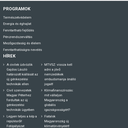
PROGRAMOK
Természetvédelem
Energia és éghajlat
Fenntartható fejlődés
Pénzrendszerváltás
Mezőgazdaság és élelem
Fenntarthatóságra nevelés
HÍREK
A civilek üdvözlik
MTVSZ: vissza kell
Gajdos László
adni a jövő
határozott kiállását az
nemzedékek
új génkezelési
ombudsmanja önálló
technikák ellen
jogait!
Civil szervezetek
Klímafinanszírozás:
Magyar Péterhez
mit vállaljon
fordultak az új
Magyarország a
génkezelési
globális
technikák ügyében
igazságosságért?
Legyen teljes a kép a
Fiatalok
repülésről!
Magyarország új
Fotópályázat
klímatörvényéért!