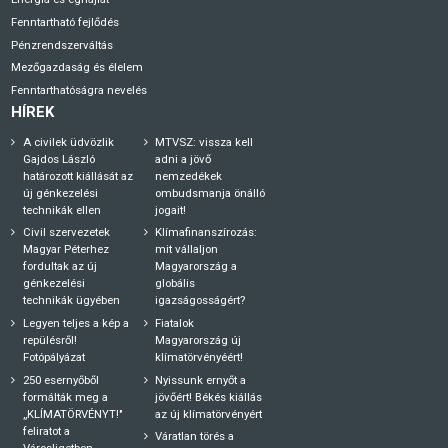
Fenntartható fejlődés
Pénzrendszerváltás
Mezőgazdaság és élelem
Fenntarthatóságra nevelés
HÍREK
A civilek üdvözlik
MTVSZ: vissza kell
Gajdos László
adni a jövő
határozott kiállását az
nemzedékek
új génkezelési
ombudsmanja önálló
technikák ellen
jogait!
Civil szervezetek
Klímafinanszírozás:
Magyar Péterhez
mit vállaljon
fordultak az új
Magyarország a
génkezelési
globális
technikák ügyében
igazságosságért?
Legyen teljes a kép a
Fiatalok
repülésről!
Magyarország új
Fotópályázat
klímatörvényéért!
250 esernyőből
Nyissunk ernyőt a
formálták meg a
jövőért! Békés kiállás
„KLÍMATÖRVÉNYT!"
az új klímatörvényért
feliratot a
Váratlan törés a
Városligetben