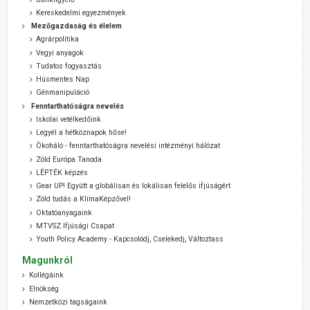
Kereskedelmi egyezmények
Mezőgazdaság és élelem
Agrárpolitika
Vegyi anyagok
Tudatos fogyasztás
Húsmentes Nap
Génmanipuláció
Fenntarthatóságra nevelés
Iskolai vetélkedőink
Legyél a hétköznapok hőse!
Ökoháló - fenntarthatóságra nevelési intézményi hálózat
Zöld Európa Tanoda
LÉPTÉK képzés
Gear UP! Együtt a globálisan és lokálisan felelős ifjúságért
Zöld tudás a KlímaKépzővel!
Oktatóanyagaink
MTVSZ Ifjúsági Csapat
Youth Policy Academy - Kapcsolódj, Cselekedj, Változtass
Magunkról
Kollégáink
Elnökség
Nemzetközi tagságaink