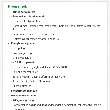
Programok
Természetvédelem
Fővárosi természeti értékeink
Természet-helyreállítás
“Ismerd meg! Szeresd meg! Védd meg!” Komplex foglalkozás védett fővárosi
területeken
Finanszírozás és természetvédelem
Háttéranyagok védett fővárosi értékekről
Energia és éghajlat
Stop palagáz!
Közösségi energia
Otthonosenergia
VOP Plusz projekt
Tervezzünk az éghajlatvédelemért (2025-2028)
Együtt a másfél fokért
Éghajlatvédelmi szemléletformálás (KEHOP)
Fosszilis függőség csökkentése
Energiaátmenet
Fenntartható fejlődés
Pénzrendszerváltás
Adóigazságosság
Környezeti és gazdasági igazságosságot a nemzetközi fejlesztésbe! projekt
Bankfigyelő