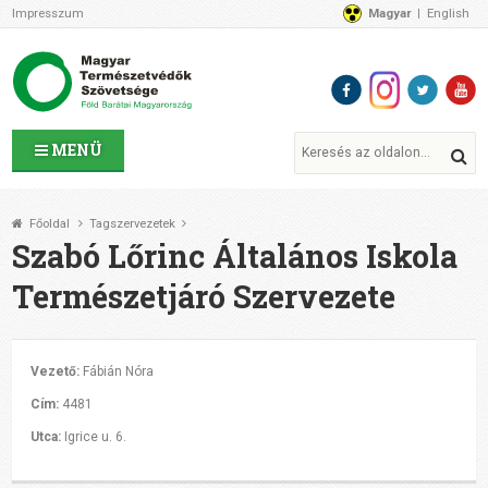
Impresszum
Magyar
English
Az MTVSZ-ről
Bemutatkozunk
Programok
MTVSZ ügyek és események
Tagszervezetek
MENÜ
Akikkel együtt dolgozunk
Átláthatóság
Főoldal
Tagszervezetek
Támogatóink
Szabó Lőrinc Általános Iskola
CSATLAKOZZ hozzánk!
Természetjáró Szervezete
Elérhetőségeink
1%
Segítsd a munkánkat!
Vezető:
Fábián Nóra
Adományozz!
Cím:
4481
Támogatás
Utca:
Igrice u. 6.