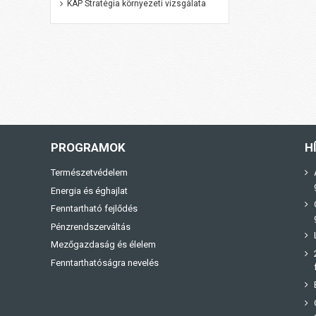
KAP Stratégia környezeti vizsgálata
PROGRAMOK
H
Természetvédelem
Energia és éghajlat
Fenntartható fejlődés
Pénzrendszerváltás
Mezőgazdaság és élelem
Fenntarthatóságra nevelés