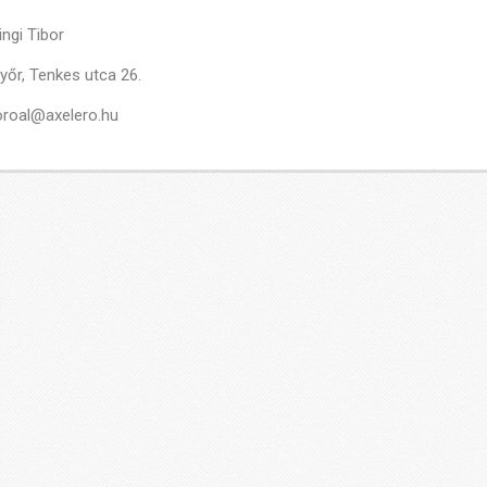
ingi Tibor
yőr, Tenkes utca 26.
roal@axelero.hu