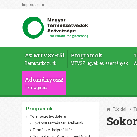
Impresszum
Az MTVSZ-ről
Programok
Bemutatkozunk
MTVSZ ügyek és események
A
Adományozz!
Támogatás
Programok
Főoldal
T
Sokor
Természetvédelem
Fővárosi természeti értékeink
Természet-helyreállítás
“Ismerd meg! Szeresd meg! Védd