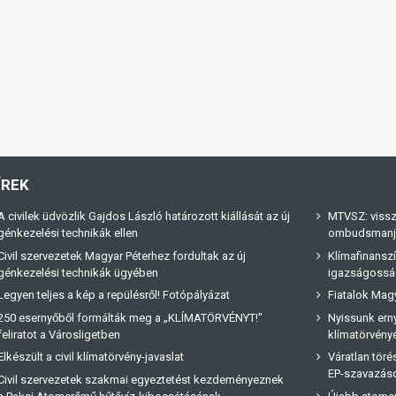
ÍREK
A civilek üdvözlik Gajdos László határozott kiállását az új
MTVSZ: vissz
génkezelési technikák ellen
ombudsmanja 
Civil szervezetek Magyar Péterhez fordultak az új
Klímafinanszí
génkezelési technikák ügyében
igazságossá
Legyen teljes a kép a repülésről! Fotópályázat
Fiatalok Magy
250 esernyőből formálták meg a „KLÍMATÖRVÉNYT!"
Nyissunk erny
feliratot a Városligetben
klímatörvényé
Elkészült a civil klímatörvény-javaslat
Váratlan tör
EP-szavazás
Civil szervezetek szakmai egyeztetést kezdeményeznek