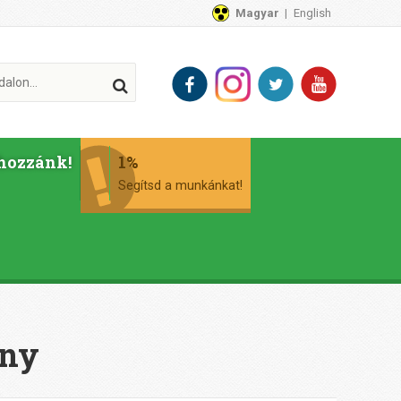
Magyar
English
hozzánk!
1%
Segítsd a munkánkat!
ány