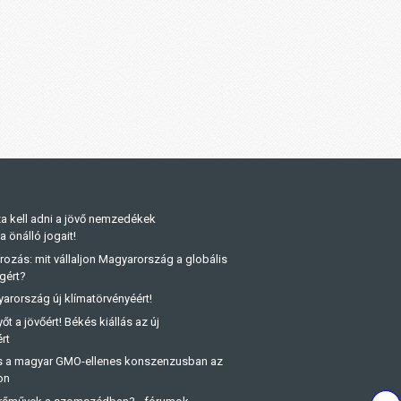
a kell adni a jövő nemzedékek
önálló jogait!
rozás: mit vállaljon Magyarország a globális
gért?
arország új klímatörvényéért!
őt a jövőért! Békés kiállás az új
rt
és a magyar GMO-ellenes konszenzusban az
on