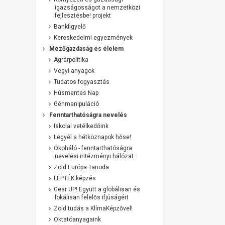
igazságosságot a nemzetközi
fejlesztésbe! projekt
Bankfigyelő
Kereskedelmi egyezmények
Mezőgazdaság és élelem
Agrárpolitika
Vegyi anyagok
Tudatos fogyasztás
Húsmentes Nap
Génmanipuláció
Fenntarthatóságra nevelés
Iskolai vetélkedőink
Legyél a hétköznapok hőse!
Ökoháló - fenntarthatóságra
nevelési intézményi hálózat
Zöld Európa Tanoda
LÉPTÉK képzés
Gear UP! Együtt a globálisan és
lokálisan felelős ifjúságért
Zöld tudás a KlímaKépzővel!
Oktatóanyagaink