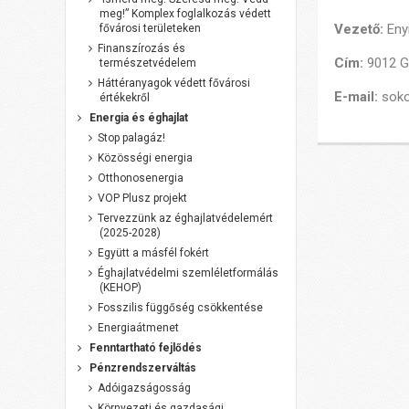
meg!” Komplex foglalkozás védett
Vezető:
Eny
fővárosi területeken
Finanszírozás és
Cím:
9012 G
természetvédelem
Háttéranyagok védett fővárosi
E-mail:
soko
értékekről
Energia és éghajlat
Stop palagáz!
Közösségi energia
Otthonosenergia
VOP Plusz projekt
Tervezzünk az éghajlatvédelemért
(2025-2028)
Együtt a másfél fokért
Éghajlatvédelmi szemléletformálás
(KEHOP)
Fosszilis függőség csökkentése
Energiaátmenet
Fenntartható fejlődés
Pénzrendszerváltás
Adóigazságosság
Környezeti és gazdasági