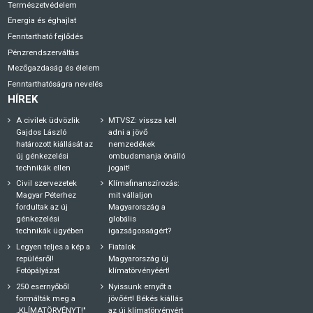
Természetvédelem
Energia és éghajlat
Fenntartható fejlődés
Pénzrendszerváltás
Mezőgazdaság és élelem
Fenntarthatóságra nevelés
HÍREK
A civilek üdvözlik
MTVSZ: vissza kell
Gajdos László
adni a jövő
határozott kiállását az
nemzedékek
új génkezelési
ombudsmanja önálló
technikák ellen
jogait!
Civil szervezetek
Klímafinanszírozás:
Magyar Péterhez
mit vállaljon
fordultak az új
Magyarország a
génkezelési
globális
technikák ügyében
igazságosságért?
Legyen teljes a kép a
Fiatalok
repülésről!
Magyarország új
Fotópályázat
klímatörvényéért!
250 esernyőből
Nyissunk ernyőt a
formálták meg a
jövőért! Békés kiállás
„KLÍMATÖRVÉNYT!"
az új klímatörvényért