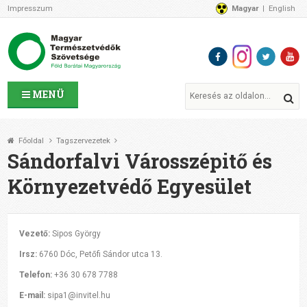
Impresszum
Magyar
English
Az MTVSZ-ről
Bemutatkozunk
Programok
MTVSZ ügyek és események
Tagszervezetek
MENÜ
Akikkel együtt dolgozunk
Átláthatóság
Főoldal
Tagszervezetek
Támogatóink
Sándorfalvi Városszépitő és
CSATLAKOZZ hozzánk!
Környezetvédő Egyesület
Elérhetőségeink
1%
Segítsd a munkánkat!
Vezető:
Sipos György
Adományozz!
Irsz:
6760 Dóc, Petőfi Sándor utca 13.
Támogatás
Telefon:
+36 30 678 7788
E-mail:
sipa1@invitel.hu