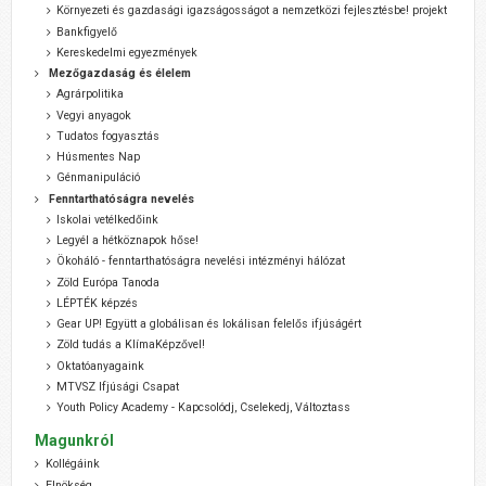
Környezeti és gazdasági igazságosságot a nemzetközi fejlesztésbe! projekt
Bankfigyelő
Kereskedelmi egyezmények
Mezőgazdaság és élelem
Agrárpolitika
Vegyi anyagok
Tudatos fogyasztás
Húsmentes Nap
Génmanipuláció
Fenntarthatóságra nevelés
Iskolai vetélkedőink
Legyél a hétköznapok hőse!
Ökoháló - fenntarthatóságra nevelési intézményi hálózat
Zöld Európa Tanoda
LÉPTÉK képzés
Gear UP! Együtt a globálisan és lokálisan felelős ifjúságért
Zöld tudás a KlímaKépzővel!
Oktatóanyagaink
MTVSZ Ifjúsági Csapat
Youth Policy Academy - Kapcsolódj, Cselekedj, Változtass
Magunkról
Kollégáink
Elnökség