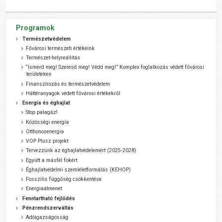
Programok
Természetvédelem
Fővárosi természeti értékeink
Természet-helyreállítás
“Ismerd meg! Szeresd meg! Védd meg!” Komplex foglalkozás védett fővárosi
területeken
Finanszírozás és természetvédelem
Háttéranyagok védett fővárosi értékekről
Energia és éghajlat
Stop palagáz!
Közösségi energia
Otthonosenergia
VOP Plusz projekt
Tervezzünk az éghajlatvédelemért (2025-2028)
Együtt a másfél fokért
Éghajlatvédelmi szemléletformálás (KEHOP)
Fosszilis függőség csökkentése
Energiaátmenet
Fenntartható fejlődés
Pénzrendszerváltás
Adóigazságosság