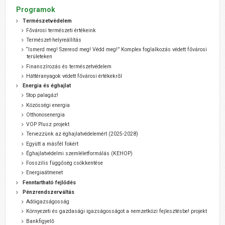
Programok
Természetvédelem
Fővárosi természeti értékeink
Természet-helyreállítás
“Ismerd meg! Szeresd meg! Védd meg!” Komplex foglalkozás védett fővárosi
területeken
Finanszírozás és természetvédelem
Háttéranyagok védett fővárosi értékekről
Energia és éghajlat
Stop palagáz!
Közösségi energia
Otthonosenergia
VOP Plusz projekt
Tervezzünk az éghajlatvédelemért (2025-2028)
Együtt a másfél fokért
Éghajlatvédelmi szemléletformálás (KEHOP)
Fosszilis függőség csökkentése
Energiaátmenet
Fenntartható fejlődés
Pénzrendszerváltás
Adóigazságosság
Környezeti és gazdasági igazságosságot a nemzetközi fejlesztésbe! projekt
Bankfigyelő