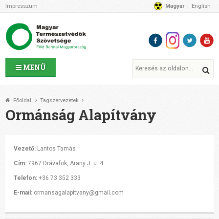
Impresszum
Magyar
English
Az MTVSZ-ről
Bemutatkozunk
Programok
MTVSZ ügyek és események
Tagszervezetek
MENÜ
Akikkel együtt dolgozunk
Átláthatóság
Főoldal
Tagszervezetek
Támogatóink
Ormánság Alapítvány
CSATLAKOZZ hozzánk!
Elérhetőségeink
1%
Vezető:
Lantos Tamás
Segítsd a munkánkat!
Cím:
7967 Drávafok, Arany J. u. 4.
Adományozz!
Telefon:
+36 73 352 333
Támogatás
E-mail:
ormansagalapitvany@gmail.com