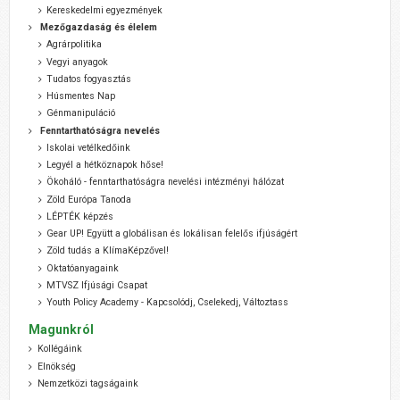
Kereskedelmi egyezmények
Mezőgazdaság és élelem
Agrárpolitika
Vegyi anyagok
Tudatos fogyasztás
Húsmentes Nap
Génmanipuláció
Fenntarthatóságra nevelés
Iskolai vetélkedőink
Legyél a hétköznapok hőse!
Ökoháló - fenntarthatóságra nevelési intézményi hálózat
Zöld Európa Tanoda
LÉPTÉK képzés
Gear UP! Együtt a globálisan és lokálisan felelős ifjúságért
Zöld tudás a KlímaKépzővel!
Oktatóanyagaink
MTVSZ Ifjúsági Csapat
Youth Policy Academy - Kapcsolódj, Cselekedj, Változtass
Magunkról
Kollégáink
Elnökség
Nemzetközi tagságaink