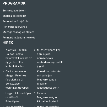
PROGRAMOK
Természetvédelem
Energia és éghajlat
Fenntartható fejlődés
Pénzrendszerváltás
Mezőgazdaság és élelem
Fenntarthatóságra nevelés
HÍREK
A civilek üdvözlik
MTVSZ: vissza kell
Gajdos László
adni a jövő
határozott kiállását az
nemzedékek
új génkezelési
ombudsmanja önálló
technikák ellen
jogait!
Civil szervezetek
Klímafinanszírozás:
Magyar Péterhez
mit vállaljon
fordultak az új
Magyarország a
génkezelési
globális
technikák ügyében
igazságosságért?
Legyen teljes a kép a
Fiatalok
repülésről!
Magyarország új
Fotópályázat
klímatörvényéért!
250 esernyőből
Nyissunk ernyőt a