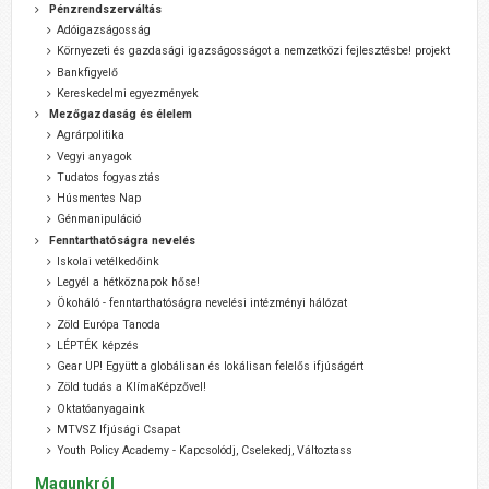
Pénzrendszerváltás
Adóigazságosság
Környezeti és gazdasági igazságosságot a nemzetközi fejlesztésbe! projekt
Bankfigyelő
Kereskedelmi egyezmények
Mezőgazdaság és élelem
Agrárpolitika
Vegyi anyagok
Tudatos fogyasztás
Húsmentes Nap
Génmanipuláció
Fenntarthatóságra nevelés
Iskolai vetélkedőink
Legyél a hétköznapok hőse!
Ökoháló - fenntarthatóságra nevelési intézményi hálózat
Zöld Európa Tanoda
LÉPTÉK képzés
Gear UP! Együtt a globálisan és lokálisan felelős ifjúságért
Zöld tudás a KlímaKépzővel!
Oktatóanyagaink
MTVSZ Ifjúsági Csapat
Youth Policy Academy - Kapcsolódj, Cselekedj, Változtass
Magunkról