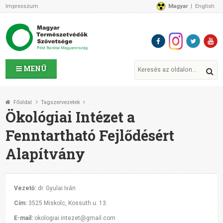
Impresszum
Magyar
English
Az MTVSZ-ről
Bemutatkozunk
Programok
MTVSZ ügyek és események
Tagszervezetek
MENÜ
Akikkel együtt dolgozunk
Átláthatóság
Főoldal
Tagszervezetek
Támogatóink
Ökológiai Intézet a
CSATLAKOZZ hozzánk!
Fenntartható Fejlődésért
Elérhetőségeink
Alapítvány
1%
Segítsd a munkánkat!
Adományozz!
Támogatás
Vezető:
dr. Gyulai Iván
Cím:
3525 Miskolc, Kossuth u. 13.
E-mail:
okologiai.intezet@gmail.com