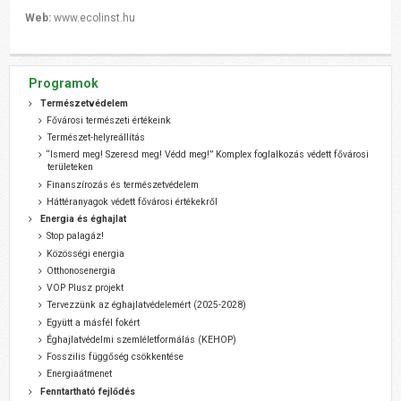
Web:
www.ecolinst.hu
Programok
Természetvédelem
Fővárosi természeti értékeink
Természet-helyreállítás
“Ismerd meg! Szeresd meg! Védd meg!” Komplex foglalkozás védett fővárosi
területeken
Finanszírozás és természetvédelem
Háttéranyagok védett fővárosi értékekről
Energia és éghajlat
Stop palagáz!
Közösségi energia
Otthonosenergia
VOP Plusz projekt
Tervezzünk az éghajlatvédelemért (2025-2028)
Együtt a másfél fokért
Éghajlatvédelmi szemléletformálás (KEHOP)
Fosszilis függőség csökkentése
Energiaátmenet
Fenntartható fejlődés