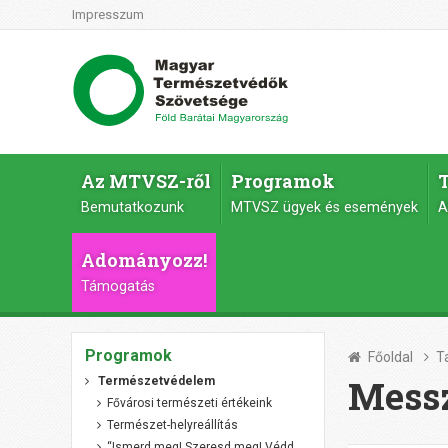
Impresszum
Az MTVSZ-ről
Programok
Bemutatkozunk
MTVSZ ügyek és események
A
Adományozz!
Támogatás
Programok
Főoldal
T
Messz
Természetvédelem
Fővárosi természeti értékeink
Természet-helyreállítás
“Ismerd meg! Szeresd meg! Védd