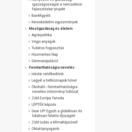
igazságosságot a nemzetközi
fejlesztésbe! projekt
Bankfigyelő
Kereskedelmi egyezmények
Mezőgazdaság és élelem
Agrárpolitika
Vegyi anyagok
Tudatos fogyasztás
Húsmentes Nap
Génmanipuláció
Fenntarthatóságra nevelés
Iskolai vetélkedőink
Legyél a hétköznapok hőse!
Ökoháló - fenntarthatóságra
nevelési intézményi hálózat
Zöld Európa Tanoda
LÉPTÉK képzés
Gear UP! Együtt a globálisan és
lokálisan felelős ifjúságért
Zöld tudás a KlímaKépzővel!
Oktatóanyagaink