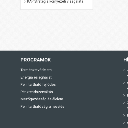
KAP Stratégia környezeti vizsgálata
PROGRAMOK
H
Természetvédelem
Energia és éghajlat
Fenntartható fejlődés
Pénzrendszerváltás
Mezőgazdaság és élelem
Fenntarthatóságra nevelés