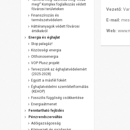
meg!” Komplex foglalkozás védett
Vezető:
Var
fővárosi területeken
Finanszírozás és
E-mail:
mes
természetvédelem
Háttéranyagok védett fővárosi
Web:
www.m
értékekről
Energia és éghajlat
Stop palagáz!
Közösségi energia
Otthonosenergia
VOP Plusz projekt
Tervezzünk az éghajlatvédelemért
(2025-2028)
Együtt a másfél fokért
Éghajlatvédelmi szemléletformálás
(KEHOP)
Fosszilis függőség csökkentése
Energiaátmenet
Fenntartható fejlődés
Pénzrendszerváltás
Adóigazságosság
Környezeti és gazdasági