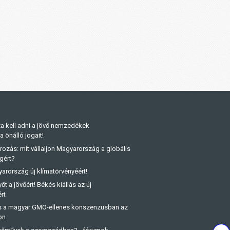
a kell adni a jövő nemzedékek
önálló jogait!
rozás: mit vállaljon Magyarország a globális
gért?
arország új klímatörvényéért!
őt a jövőért! Békés kiállás az új
rt
és a magyar GMO-ellenes konszenzusban az
on