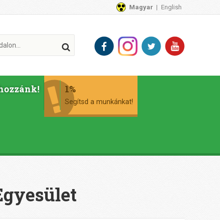
Magyar
English
hozzánk!
1%
Segítsd a munkánkat!
Egyesület