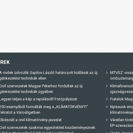
ÍREK
A civilek üdvözlik Gajdos László határozott kiállását az új
MTVSZ: vissz
génkezelési technikák ellen
ombudsmanja 
Civil szervezetek Magyar Péterhez fordultak az új
Klímafinanszí
génkezelési technikák ügyében
igazságossá
Legyen teljes a kép a repülésről! Fotópályázat
Fiatalok Magy
250 esernyőből formálták meg a „KLÍMATÖRVÉNYT!"
Nyissunk erny
feliratot a Városligetben
klímatörvényé
Elkészült a civil klímatörvény-javaslat
Váratlan tör
EP-szavazás
Civil szervezetek szakmai egyeztetést kezdeményeznek