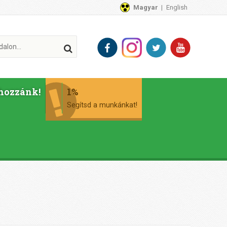
Magyar
English
hozzánk!
1%
Segítsd a munkánkat!