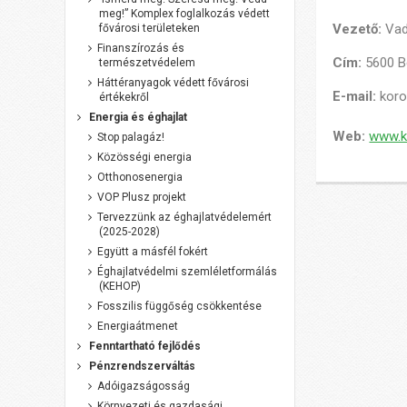
meg!” Komplex foglalkozás védett
Vezető:
Va
fővárosi területeken
Finanszírozás és
Cím:
5600 B
természetvédelem
Háttéranyagok védett fővárosi
E-mail:
kor
értékekről
Energia és éghajlat
Web:
www.k
Stop palagáz!
Közösségi energia
Otthonosenergia
VOP Plusz projekt
Tervezzünk az éghajlatvédelemért
(2025-2028)
Együtt a másfél fokért
Éghajlatvédelmi szemléletformálás
(KEHOP)
Fosszilis függőség csökkentése
Energiaátmenet
Fenntartható fejlődés
Pénzrendszerváltás
Adóigazságosság
Környezeti és gazdasági