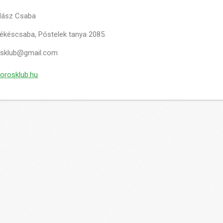
dász Csaba
ékéscsaba, Póstelek tanya 2085.
osklub@gmail.com
orosklub.hu