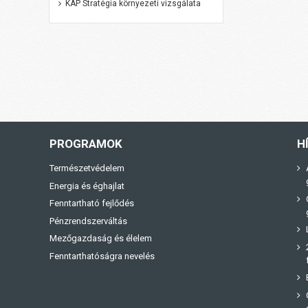
KAP Stratégia környezeti vizsgálata
PROGRAMOK
H
Természetvédelem
Energia és éghajlat
Fenntartható fejlődés
Pénzrendszerváltás
Mezőgazdaság és élelem
Fenntarthatóságra nevelés