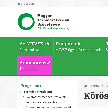
Impresszum
Az MTVSZ-ről
Programok
Bemutatkozunk
MTVSZ ügyek és események
A
Adományozz!
Támogatás
Programok
Főoldal
T
Körös
Természetvédelem
Fővárosi természeti értékeink
Természet-helyreállítás
“Ismerd meg! Szeresd meg! Védd