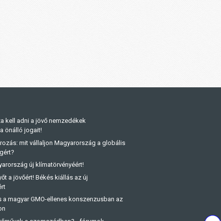
a kell adni a jövő nemzedékek
önálló jogait!
rozás: mit vállaljon Magyarország a globális
gért?
arország új klímatörvényéért!
őt a jövőért! Békés kiállás az új
rt
és a magyar GMO-ellenes konszenzusban az
on