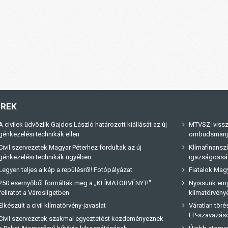
ÍREK
A civilek üdvözlik Gajdos László határozott kiállását az új
MTVSZ: vissz
génkezelési technikák ellen
ombudsmanja 
Civil szervezetek Magyar Péterhez fordultak az új
Klímafinanszí
génkezelési technikák ügyében
igazságossá
Legyen teljes a kép a repülésről! Fotópályázat
Fiatalok Magy
250 esernyőből formálták meg a „KLÍMATÖRVÉNYT!"
Nyissunk erny
feliratot a Városligetben
klímatörvényé
Elkészült a civil klímatörvény-javaslat
Váratlan tör
EP-szavazás
Civil szervezetek szakmai egyeztetést kezdeményeznek