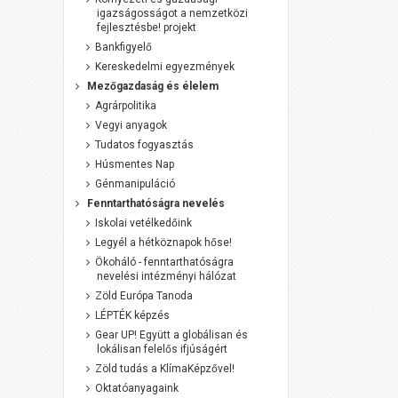
igazságosságot a nemzetközi
fejlesztésbe! projekt
Bankfigyelő
Kereskedelmi egyezmények
Mezőgazdaság és élelem
Agrárpolitika
Vegyi anyagok
Tudatos fogyasztás
Húsmentes Nap
Génmanipuláció
Fenntarthatóságra nevelés
Iskolai vetélkedőink
Legyél a hétköznapok hőse!
Ökoháló - fenntarthatóságra
nevelési intézményi hálózat
Zöld Európa Tanoda
LÉPTÉK képzés
Gear UP! Együtt a globálisan és
lokálisan felelős ifjúságért
Zöld tudás a KlímaKépzővel!
Oktatóanyagaink