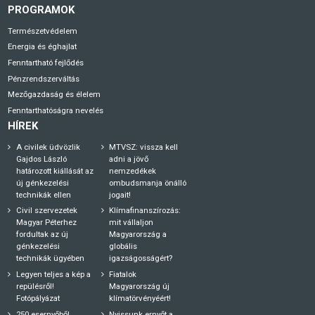
PROGRAMOK
Természetvédelem
Energia és éghajlat
Fenntartható fejlődés
Pénzrendszerváltás
Mezőgazdaság és élelem
Fenntarthatóságra nevelés
HÍREK
A civilek üdvözlik
MTVSZ: vissza kell
Gajdos László
adni a jövő
határozott kiállását az
nemzedékek
új génkezelési
ombudsmanja önálló
technikák ellen
jogait!
Civil szervezetek
Klímafinanszírozás:
Magyar Péterhez
mit vállaljon
fordultak az új
Magyarország a
génkezelési
globális
technikák ügyében
igazságosságért?
Legyen teljes a kép a
Fiatalok
repülésről!
Magyarország új
Fotópályázat
klímatörvényéért!
250 esernyőből
Nyissunk ernyőt a