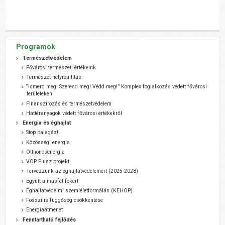
Programok
Természetvédelem
Fővárosi természeti értékeink
Természet-helyreállítás
“Ismerd meg! Szeresd meg! Védd meg!” Komplex foglalkozás védett fővárosi
területeken
Finanszírozás és természetvédelem
Háttéranyagok védett fővárosi értékekről
Energia és éghajlat
Stop palagáz!
Közösségi energia
Otthonosenergia
VOP Plusz projekt
Tervezzünk az éghajlatvédelemért (2025-2028)
Együtt a másfél fokért
Éghajlatvédelmi szemléletformálás (KEHOP)
Fosszilis függőség csökkentése
Energiaátmenet
Fenntartható fejlődés