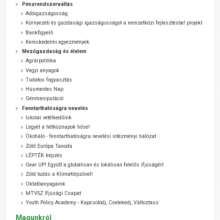
Pénzrendszerváltás
Adóigazságosság
Környezeti és gazdasági igazságosságot a nemzetközi fejlesztésbe! projekt
Bankfigyelő
Kereskedelmi egyezmények
Mezőgazdaság és élelem
Agrárpolitika
Vegyi anyagok
Tudatos fogyasztás
Húsmentes Nap
Génmanipuláció
Fenntarthatóságra nevelés
Iskolai vetélkedőink
Legyél a hétköznapok hőse!
Ökoháló - fenntarthatóságra nevelési intézményi hálózat
Zöld Európa Tanoda
LÉPTÉK képzés
Gear UP! Együtt a globálisan és lokálisan felelős ifjúságért
Zöld tudás a KlímaKépzővel!
Oktatóanyagaink
MTVSZ Ifjúsági Csapat
Youth Policy Academy - Kapcsolódj, Cselekedj, Változtass
Magunkról