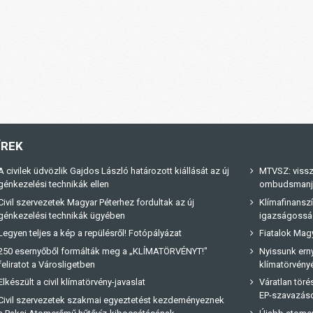
ÍREK
A civilek üdvözlik Gajdos László határozott kiállását az új
MTVSZ: vissz
génkezelési technikák ellen
ombudsmanja 
Civil szervezetek Magyar Péterhez fordultak az új
Klímafinanszí
génkezelési technikák ügyében
igazságossá
Legyen teljes a kép a repülésről! Fotópályázat
Fiatalok Magy
250 esernyőből formálták meg a „KLÍMATÖRVÉNYT!"
Nyissunk erny
feliratot a Városligetben
klímatörvényé
Elkészült a civil klímatörvény-javaslat
Váratlan tör
EP-szavazás
Civil szervezetek szakmai egyeztetést kezdeményeznek