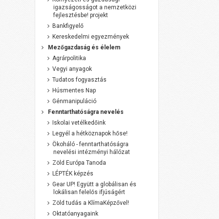
igazságosságot a nemzetközi
fejlesztésbe! projekt
Bankfigyelő
Kereskedelmi egyezmények
Mezőgazdaság és élelem
Agrárpolitika
Vegyi anyagok
Tudatos fogyasztás
Húsmentes Nap
Génmanipuláció
Fenntarthatóságra nevelés
Iskolai vetélkedőink
Legyél a hétköznapok hőse!
Ökoháló - fenntarthatóságra
nevelési intézményi hálózat
Zöld Európa Tanoda
LÉPTÉK képzés
Gear UP! Együtt a globálisan és
lokálisan felelős ifjúságért
Zöld tudás a KlímaKépzővel!
Oktatóanyagaink