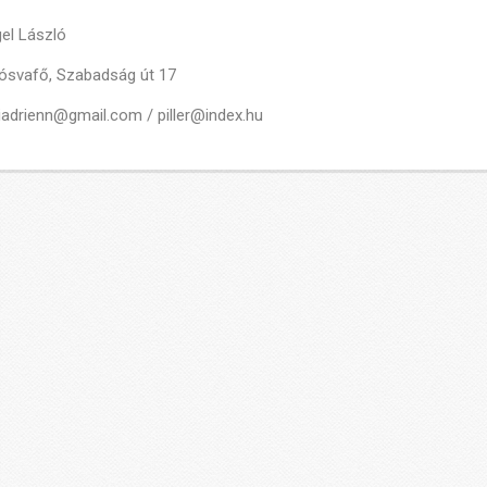
el László
ósvafő, Szabadság út 17
iadrienn@gmail.com / piller@index.hu