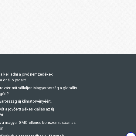
a kell adni a jövő nemzedékek
önálló jogait!
rozás: mit vállaljon Magyarország a globális
gért?
arország új klímatörvényéért!
őt a jövőért! Békés kiállás az új
rt
és a magyar GMO-ellenes konszenzusban az
on