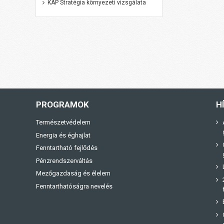
KAP Stratégia környezeti vizsgálata
PROGRAMOK
H
Természetvédelem
Energia és éghajlat
Fenntartható fejlődés
Pénzrendszerváltás
Mezőgazdaság és élelem
Fenntarthatóságra nevelés