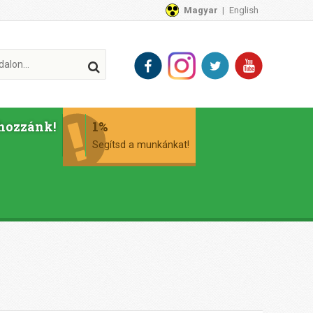
Magyar
English
hozzánk!
1%
Segítsd a munkánkat!