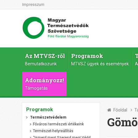
Impresszum
Az MTVSZ-ről
Programok
Bemutatkozunk
MTVSZ ügyek és események
A
Adományozz!
Támogatás
Programok
Főoldal
T
Gömör
Természetvédelem
Fővárosi természeti értékeink
Természet-helyreállítás
“Ismerd meg! Szeresd meg! Védd