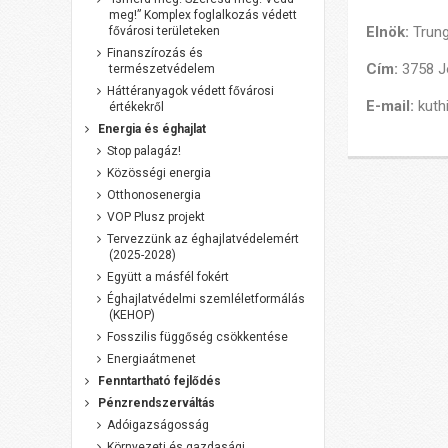
meg!” Komplex foglalkozás védett
Elnök:
Trung
fővárosi területeken
Finanszírozás és
Cím:
3758 J
természetvédelem
Háttéranyagok védett fővárosi
E-mail:
kuth
értékekről
Energia és éghajlat
Stop palagáz!
Közösségi energia
Otthonosenergia
VOP Plusz projekt
Tervezzünk az éghajlatvédelemért
(2025-2028)
Együtt a másfél fokért
Éghajlatvédelmi szemléletformálás
(KEHOP)
Fosszilis függőség csökkentése
Energiaátmenet
Fenntartható fejlődés
Pénzrendszerváltás
Adóigazságosság
Környezeti és gazdasági