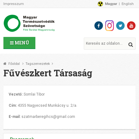
Impresszum
Magyar
English
Az MTVSZ-ről
Bemutatkozunk
Programok
MTVSZ ügyek és események
Tagszervezetek
MENÜ
Akikkel együtt dolgozunk
Átláthatóság
Főoldal
Tagszervezetek
Támogatóink
Fűvészkert Társaság
CSATLAKOZZ hozzánk!
Elérhetőségeink
1%
Vezető:
Somlai Tibor
Segítsd a munkánkat!
Cím:
4355 Nagyecsed Munkácsy u. 2/a.
Adományozz!
E-mail:
szatmarberegihcs@gmail.com
Támogatás