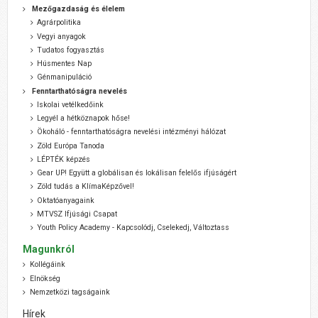
Mezőgazdaság és élelem
Agrárpolitika
Vegyi anyagok
Tudatos fogyasztás
Húsmentes Nap
Génmanipuláció
Fenntarthatóságra nevelés
Iskolai vetélkedőink
Legyél a hétköznapok hőse!
Ökoháló - fenntarthatóságra nevelési intézményi hálózat
Zöld Európa Tanoda
LÉPTÉK képzés
Gear UP! Együtt a globálisan és lokálisan felelős ifjúságért
Zöld tudás a KlímaKépzővel!
Oktatóanyagaink
MTVSZ Ifjúsági Csapat
Youth Policy Academy - Kapcsolódj, Cselekedj, Változtass
Magunkról
Kollégáink
Elnökség
Nemzetközi tagságaink
Hírek