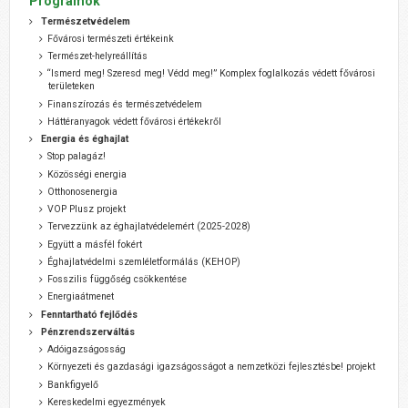
Programok
Természetvédelem
Fővárosi természeti értékeink
Természet-helyreállítás
“Ismerd meg! Szeresd meg! Védd meg!” Komplex foglalkozás védett fővárosi
területeken
Finanszírozás és természetvédelem
Háttéranyagok védett fővárosi értékekről
Energia és éghajlat
Stop palagáz!
Közösségi energia
Otthonosenergia
VOP Plusz projekt
Tervezzünk az éghajlatvédelemért (2025-2028)
Együtt a másfél fokért
Éghajlatvédelmi szemléletformálás (KEHOP)
Fosszilis függőség csökkentése
Energiaátmenet
Fenntartható fejlődés
Pénzrendszerváltás
Adóigazságosság
Környezeti és gazdasági igazságosságot a nemzetközi fejlesztésbe! projekt
Bankfigyelő
Kereskedelmi egyezmények