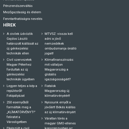
Pénzrendszerváltás
Mezőgazdaság és élelem
Fenntarthatóságra nevelés
HÍREK
A civilek üdvözlik
MTVSZ: vissza kell
Gajdos László
adni a jövő
határozott kiállását az
nemzedékek
új génkezelési
ombudsmanja önálló
technikák ellen
jogait!
Civil szervezetek
Klímafinanszírozás:
Magyar Péterhez
mit vállaljon
fordultak az új
Magyarország a
génkezelési
globális
technikák ügyében
igazságosságért?
Legyen teljes a kép a
Fiatalok
repülésről!
Magyarország új
Fotópályázat
klímatörvényéért!
250 esernyőből
Nyissunk ernyőt a
formálták meg a
jövőért! Békés kiállás
„KLÍMATÖRVÉNYT!"
az új klímatörvényért
feliratot a
Váratlan törés a
Városligetben
magyar GMO-ellenes
Elkészült a civil
konszenzusban az