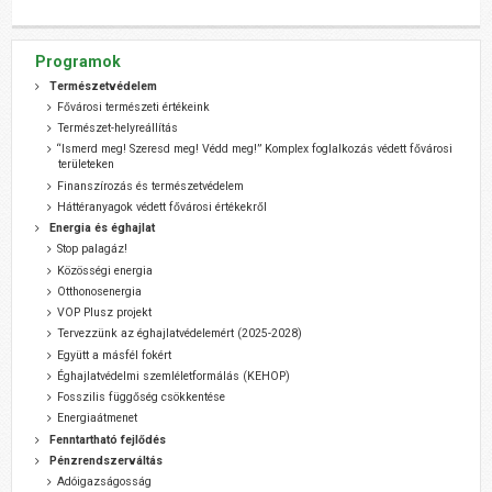
Programok
Természetvédelem
Fővárosi természeti értékeink
Természet-helyreállítás
“Ismerd meg! Szeresd meg! Védd meg!” Komplex foglalkozás védett fővárosi
területeken
Finanszírozás és természetvédelem
Háttéranyagok védett fővárosi értékekről
Energia és éghajlat
Stop palagáz!
Közösségi energia
Otthonosenergia
VOP Plusz projekt
Tervezzünk az éghajlatvédelemért (2025-2028)
Együtt a másfél fokért
Éghajlatvédelmi szemléletformálás (KEHOP)
Fosszilis függőség csökkentése
Energiaátmenet
Fenntartható fejlődés
Pénzrendszerváltás
Adóigazságosság