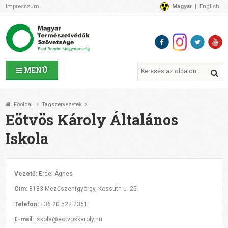
Impresszum
Magyar
English
Az MTVSZ-ről
Bemutatkozunk
Programok
MTVSZ ügyek és események
Tagszervezetek
MENÜ
Akikkel együtt dolgozunk
Átláthatóság
Főoldal
Tagszervezetek
Támogatóink
Eötvös Károly Általános
CSATLAKOZZ hozzánk!
Iskola
Elérhetőségeink
1%
Segítsd a munkánkat!
Vezető:
Erdei Ágnes
Adományozz!
Cím:
8133 Mezőszentgyörgy,
Kossuth u. 25.
Támogatás
Telefon:
+36 20 522 2361
E-mail:
iskola@eotvoskaroly.hu