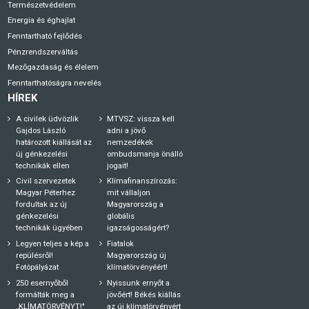
Természetvédelem
Energia és éghajlat
Fenntartható fejlődés
Pénzrendszerváltás
Mezőgazdaság és élelem
Fenntarthatóságra nevelés
HÍREK
A civilek üdvözlik
MTVSZ: vissza kell
Gajdos László
adni a jövő
határozott kiállását az
nemzedékek
új génkezelési
ombudsmanja önálló
technikák ellen
jogait!
Civil szervezetek
Klímafinanszírozás:
Magyar Péterhez
mit vállaljon
fordultak az új
Magyarország a
génkezelési
globális
technikák ügyében
igazságosságért?
Legyen teljes a kép a
Fiatalok
repülésről!
Magyarország új
Fotópályázat
klímatörvényéért!
250 esernyőből
Nyissunk ernyőt a
formálták meg a
jövőért! Békés kiállás
„KLÍMATÖRVÉNYT!"
az új klímatörvényért