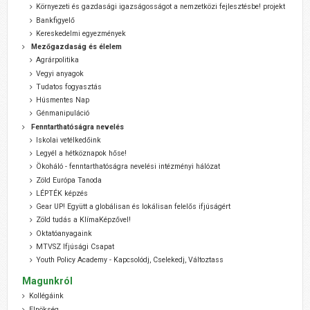
Környezeti és gazdasági igazságosságot a nemzetközi fejlesztésbe! projekt
Bankfigyelő
Kereskedelmi egyezmények
Mezőgazdaság és élelem
Agrárpolitika
Vegyi anyagok
Tudatos fogyasztás
Húsmentes Nap
Génmanipuláció
Fenntarthatóságra nevelés
Iskolai vetélkedőink
Legyél a hétköznapok hőse!
Ökoháló - fenntarthatóságra nevelési intézményi hálózat
Zöld Európa Tanoda
LÉPTÉK képzés
Gear UP! Együtt a globálisan és lokálisan felelős ifjúságért
Zöld tudás a KlímaKépzővel!
Oktatóanyagaink
MTVSZ Ifjúsági Csapat
Youth Policy Academy - Kapcsolódj, Cselekedj, Változtass
Magunkról
Kollégáink
Elnökség