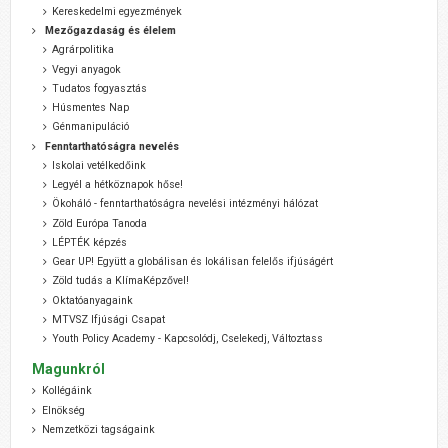
Kereskedelmi egyezmények
Mezőgazdaság és élelem
Agrárpolitika
Vegyi anyagok
Tudatos fogyasztás
Húsmentes Nap
Génmanipuláció
Fenntarthatóságra nevelés
Iskolai vetélkedőink
Legyél a hétköznapok hőse!
Ökoháló - fenntarthatóságra nevelési intézményi hálózat
Zöld Európa Tanoda
LÉPTÉK képzés
Gear UP! Együtt a globálisan és lokálisan felelős ifjúságért
Zöld tudás a KlímaKépzővel!
Oktatóanyagaink
MTVSZ Ifjúsági Csapat
Youth Policy Academy - Kapcsolódj, Cselekedj, Változtass
Magunkról
Kollégáink
Elnökség
Nemzetközi tagságaink