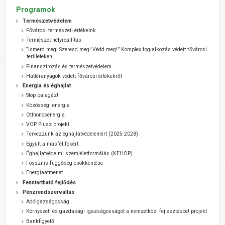
Programok
Természetvédelem
Fővárosi természeti értékeink
Természet-helyreállítás
“Ismerd meg! Szeresd meg! Védd meg!” Komplex foglalkozás védett fővárosi
területeken
Finanszírozás és természetvédelem
Háttéranyagok védett fővárosi értékekről
Energia és éghajlat
Stop palagáz!
Közösségi energia
Otthonosenergia
VOP Plusz projekt
Tervezzünk az éghajlatvédelemért (2025-2028)
Együtt a másfél fokért
Éghajlatvédelmi szemléletformálás (KEHOP)
Fosszilis függőség csökkentése
Energiaátmenet
Fenntartható fejlődés
Pénzrendszerváltás
Adóigazságosság
Környezeti és gazdasági igazságosságot a nemzetközi fejlesztésbe! projekt
Bankfigyelő