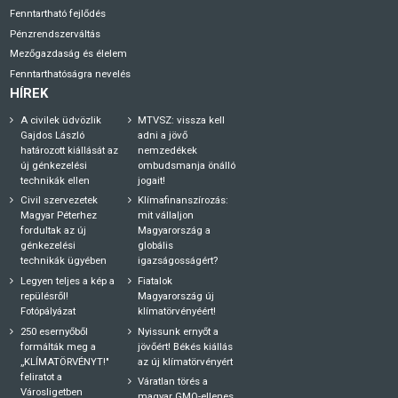
Fenntartható fejlődés
Pénzrendszerváltás
Mezőgazdaság és élelem
Fenntarthatóságra nevelés
HÍREK
A civilek üdvözlik
MTVSZ: vissza kell
Gajdos László
adni a jövő
határozott kiállását az
nemzedékek
új génkezelési
ombudsmanja önálló
technikák ellen
jogait!
Civil szervezetek
Klímafinanszírozás:
Magyar Péterhez
mit vállaljon
fordultak az új
Magyarország a
génkezelési
globális
technikák ügyében
igazságosságért?
Legyen teljes a kép a
Fiatalok
repülésről!
Magyarország új
Fotópályázat
klímatörvényéért!
250 esernyőből
Nyissunk ernyőt a
formálták meg a
jövőért! Békés kiállás
„KLÍMATÖRVÉNYT!"
az új klímatörvényért
feliratot a
Váratlan törés a
Városligetben
magyar GMO-ellenes