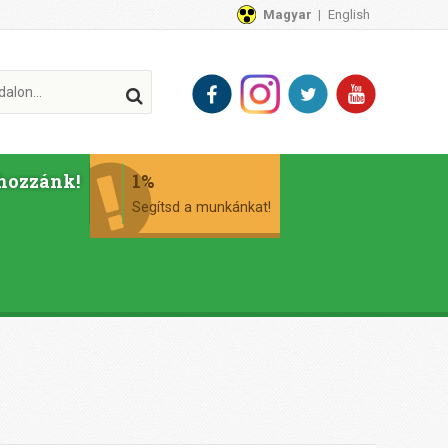
Magyar
English
hozzánk!
1%
Segítsd a munkánkat!