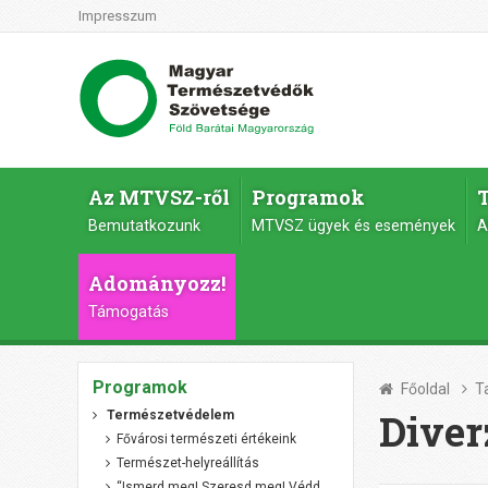
Impresszum
Az MTVSZ-ről
Programok
Bemutatkozunk
MTVSZ ügyek és események
A
Adományozz!
Támogatás
Programok
Főoldal
T
Diver
Természetvédelem
Fővárosi természeti értékeink
Természet-helyreállítás
“Ismerd meg! Szeresd meg! Védd