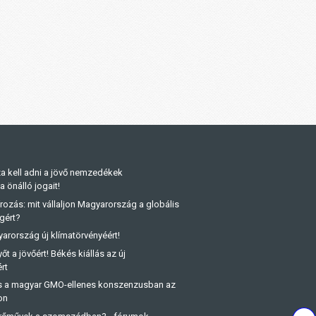
a kell adni a jövő nemzedékek
önálló jogait!
rozás: mit vállaljon Magyarország a globális
gért?
arország új klímatörvényéért!
őt a jövőért! Békés kiállás az új
rt
és a magyar GMO-ellenes konszenzusban az
on