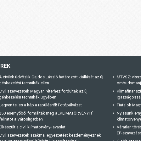
ÍREK
A civilek üdvözlik Gajdos László határozott kiállását az új
MTVSZ: vissz
génkezelési technikák ellen
ombudsmanja 
Civil szervezetek Magyar Péterhez fordultak az új
Klímafinanszí
génkezelési technikák ügyében
igazságossá
Legyen teljes a kép a repülésről! Fotópályázat
Fiatalok Magy
250 esernyőből formálták meg a „KLÍMATÖRVÉNYT!"
Nyissunk erny
feliratot a Városligetben
klímatörvényé
Elkészült a civil klímatörvény-javaslat
Váratlan tör
EP-szavazás
Civil szervezetek szakmai egyeztetést kezdeményeznek