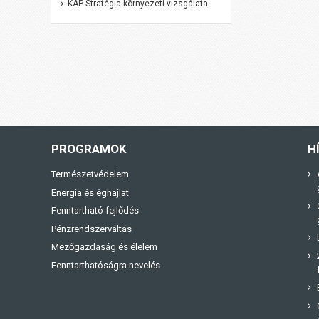
KAP Stratégia környezeti vizsgálata
PROGRAMOK
H
Természetvédelem
Energia és éghajlat
Fenntartható fejlődés
Pénzrendszerváltás
Mezőgazdaság és élelem
Fenntarthatóságra nevelés