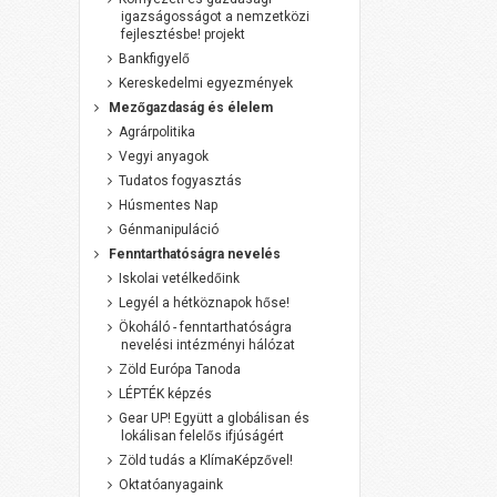
igazságosságot a nemzetközi
fejlesztésbe! projekt
Bankfigyelő
Kereskedelmi egyezmények
Mezőgazdaság és élelem
Agrárpolitika
Vegyi anyagok
Tudatos fogyasztás
Húsmentes Nap
Génmanipuláció
Fenntarthatóságra nevelés
Iskolai vetélkedőink
Legyél a hétköznapok hőse!
Ökoháló - fenntarthatóságra
nevelési intézményi hálózat
Zöld Európa Tanoda
LÉPTÉK képzés
Gear UP! Együtt a globálisan és
lokálisan felelős ifjúságért
Zöld tudás a KlímaKépzővel!
Oktatóanyagaink