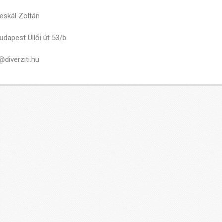
skál Zoltán
dapest Üllői út 53/b.
diverziti.hu