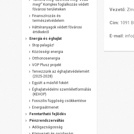
meg!” Komplex foglalkozás védett
Vezető:
Zme
fővárosi területeken
Finanszírozás és
természetvédelem
Cím:
1091 Bu
Háttéranyagok védett fővárosi
értékekről
E-mail:
info@
Energia és éghajlat
Stop palagáz!
Közösségi energia
Otthonosenergia
VOP Plusz projekt
Tervezzünk az éghajlatvédelemért
(2025-2028)
Együtt a másfél fokért
Éghajlatvédelmi szemléletformálás
(KEHOP)
Fosszilis függőség csökkentése
Energiaátmenet
Fenntartható fejlődés
Pénzrendszerváltás
Adóigazságosság
Környezeti és gazdasági