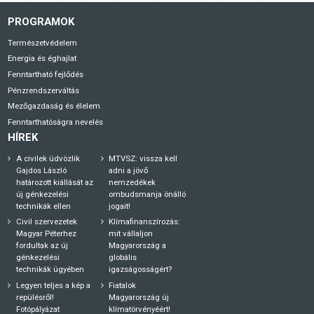
PROGRAMOK
Természetvédelem
Energia és éghajlat
Fenntartható fejlődés
Pénzrendszerváltás
Mezőgazdaság és élelem
Fenntarthatóságra nevelés
HÍREK
A civilek üdvözlik
MTVSZ: vissza kell
Gajdos László
adni a jövő
határozott kiállását az
nemzedékek
új génkezelési
ombudsmanja önálló
technikák ellen
jogait!
Civil szervezetek
Klímafinanszírozás:
Magyar Péterhez
mit vállaljon
fordultak az új
Magyarország a
génkezelési
globális
technikák ügyében
igazságosságért?
Legyen teljes a kép a
Fiatalok
repülésről!
Magyarország új
Fotópályázat
klímatörvényéért!