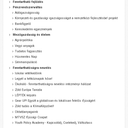
Fenntartható fejlődés
Pénzrendszerváltás
Adóigazságosság
Környezeti és gazdasági igazságosságot a nemzetközi fejlesztésbe! projekt
Bankfigyelő
Kereskedelmi egyezmények
Mezőgazdaság és élelem
Agrárpolitika
Vegyi anyagok
Tudatos fogyasztás
Húsmentes Nap
Génmanipuláció
Fenntarthatóságra nevelés
Iskolai vetélkedőink
Legyél a hétköznapok hőse!
Ökoháló - fenntarthatóságra nevelési intézményi hálózat
Zöld Európa Tanoda
LÉPTÉK képzés
Gear UP! Együtt a globálisan és lokálisan felelős ifjúságért
Zöld tudás a KlímaKépzővel!
Oktatóanyagaink
MTVSZ Ifjúsági Csapat
Youth Policy Academy - Kapcsolódj, Cselekedj, Változtass