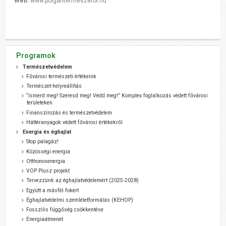
Web:
www.polgaritermeszetor.hu
Programok
Természetvédelem
Fővárosi természeti értékeink
Természet-helyreállítás
“Ismerd meg! Szeresd meg! Védd meg!” Komplex foglalkozás védett fővárosi
területeken
Finanszírozás és természetvédelem
Háttéranyagok védett fővárosi értékekről
Energia és éghajlat
Stop palagáz!
Közösségi energia
Otthonosenergia
VOP Plusz projekt
Tervezzünk az éghajlatvédelemért (2025-2028)
Együtt a másfél fokért
Éghajlatvédelmi szemléletformálás (KEHOP)
Fosszilis függőség csökkentése
Energiaátmenet