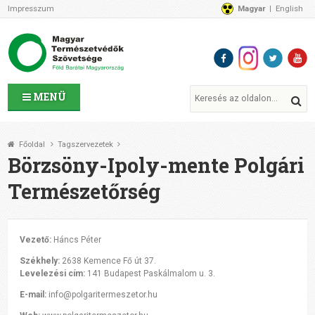
Impresszum
Magyar
English
Az MTVSZ-ről
Bemutatkozunk
Programok
MTVSZ ügyek és események
Tagszervezetek
MENÜ
Akikkel együtt dolgozunk
Átláthatóság
Főoldal
Tagszervezetek
Támogatóink
Börzsöny-Ipoly-mente Polgári
CSATLAKOZZ hozzánk!
Természetőrség
Elérhetőségeink
1%
Segítsd a munkánkat!
Vezető:
Háncs Péter
Adományozz!
Székhely:
2638 Kemence Fő út 37.
Támogatás
Levelezési cím:
141 Budapest Paskálmalom u. 3.
E-mail:
info@polgaritermeszetor.hu