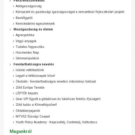
Pénzrendszerváltás
Adóigazságosság
Környezeti és gazdasági igazságosságot a nemzetközi fejlesztésbe! projekt
Bankfigyelő
Kereskedelmi egyezmények
Mezőgazdaság és élelem
Agrárpolitika
Vegyi anyagok
Tudatos fogyasztás
Húsmentes Nap
Génmanipuláció
Fenntarthatóságra nevelés
Iskolai vetélkedőink
Legyél a hétköznapok hőse!
Ökoháló - fenntarthatóságra nevelési intézményi hálózat
Zöld Európa Tanoda
LÉPTÉK képzés
Gear UP! Együtt a globálisan és lokálisan felelős ifjúságért
Zöld tudás a KlímaKépzővel!
Oktatóanyagaink
MTVSZ Ifjúsági Csapat
Youth Policy Academy - Kapcsolódj, Cselekedj, Változtass
Magunkról