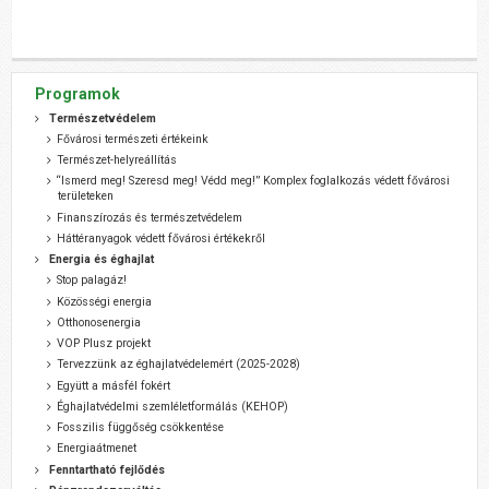
Programok
Természetvédelem
Fővárosi természeti értékeink
Természet-helyreállítás
“Ismerd meg! Szeresd meg! Védd meg!” Komplex foglalkozás védett fővárosi
területeken
Finanszírozás és természetvédelem
Háttéranyagok védett fővárosi értékekről
Energia és éghajlat
Stop palagáz!
Közösségi energia
Otthonosenergia
VOP Plusz projekt
Tervezzünk az éghajlatvédelemért (2025-2028)
Együtt a másfél fokért
Éghajlatvédelmi szemléletformálás (KEHOP)
Fosszilis függőség csökkentése
Energiaátmenet
Fenntartható fejlődés