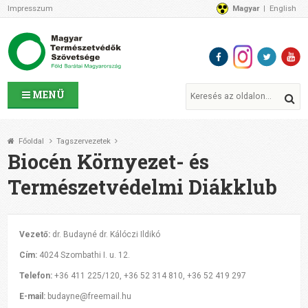
Impresszum
Magyar
English
Az MTVSZ-ről
Bemutatkozunk
Programok
MTVSZ ügyek és események
Tagszervezetek
MENÜ
Akikkel együtt dolgozunk
Átláthatóság
Főoldal
Tagszervezetek
Támogatóink
Biocén Környezet- és
CSATLAKOZZ hozzánk!
Természetvédelmi Diákklub
Elérhetőségeink
1%
Segítsd a munkánkat!
Vezető:
dr. Budayné dr. Kálóczi Ildikó
Adományozz!
Cím:
4024 Szombathi I. u. 12.
Támogatás
Telefon:
+36 411 225/120, +36 52 314 810, +36 52 419 297
E-mail:
budayne@freemail.hu