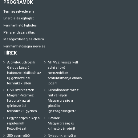
PROGRAMOK
Természetvédelem
Energia és éghajlat
Fenntartható fejlődés
Pénzrendszerváltás
Mezőgazdaság és élelem
Fenntarthatóságra nevelés
HÍREK
A civilek üdvözlik
MTVSZ: vissza kell
Gajdos László
adni a jövő
határozott kiállását az
nemzedékek
új génkezelési
ombudsmanja önálló
technikák ellen
jogait!
Civil szervezetek
Klímafinanszírozás:
Magyar Péterhez
mit vállaljon
fordultak az új
Magyarország a
génkezelési
globális
technikák ügyében
igazságosságért?
Legyen teljes a kép a
Fiatalok
repülésről!
Magyarország új
Fotópályázat
klímatörvényéért!
250 esernyőből
Nyissunk ernyőt a