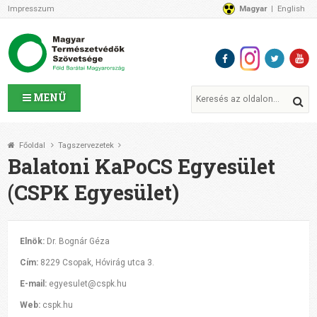
Impresszum
Magyar
English
Az MTVSZ-ről
Bemutatkozunk
Programok
MTVSZ ügyek és események
Tagszervezetek
MENÜ
Akikkel együtt dolgozunk
Átláthatóság
Főoldal
Tagszervezetek
Támogatóink
Balatoni KaPoCS Egyesület
CSATLAKOZZ hozzánk!
(CSPK Egyesület)
Elérhetőségeink
1%
Segítsd a munkánkat!
Elnök:
Dr. Bognár Géza
Adományozz!
Cím:
8229 Csopak, Hóvirág utca 3.
Támogatás
E-mail:
egyesulet@cspk.hu
Web:
cspk.hu