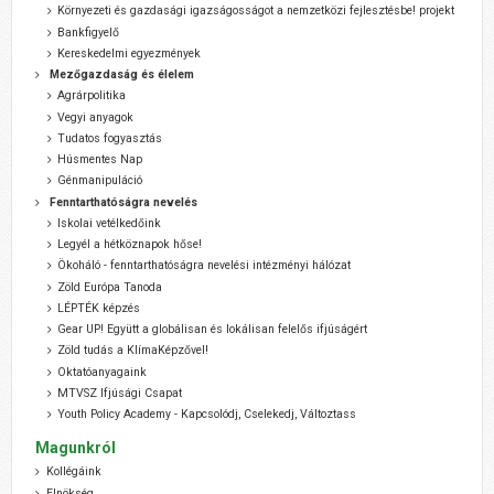
Környezeti és gazdasági igazságosságot a nemzetközi fejlesztésbe! projekt
Bankfigyelő
Kereskedelmi egyezmények
Mezőgazdaság és élelem
Agrárpolitika
Vegyi anyagok
Tudatos fogyasztás
Húsmentes Nap
Génmanipuláció
Fenntarthatóságra nevelés
Iskolai vetélkedőink
Legyél a hétköznapok hőse!
Ökoháló - fenntarthatóságra nevelési intézményi hálózat
Zöld Európa Tanoda
LÉPTÉK képzés
Gear UP! Együtt a globálisan és lokálisan felelős ifjúságért
Zöld tudás a KlímaKépzővel!
Oktatóanyagaink
MTVSZ Ifjúsági Csapat
Youth Policy Academy - Kapcsolódj, Cselekedj, Változtass
Magunkról
Kollégáink
Elnökség