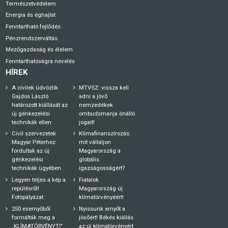
Természetvédelem
Energia és éghajlat
Fenntartható fejlődés
Pénzrendszerváltás
Mezőgazdaság és élelem
Fenntarthatóságra nevelés
HÍREK
A civilek üdvözlik
MTVSZ: vissza kell
Gajdos László
adni a jövő
határozott kiállását az
nemzedékek
új génkezelési
ombudsmanja önálló
technikák ellen
jogait!
Civil szervezetek
Klímafinanszírozás:
Magyar Péterhez
mit vállaljon
fordultak az új
Magyarország a
génkezelési
globális
technikák ügyében
igazságosságért?
Legyen teljes a kép a
Fiatalok
repülésről!
Magyarország új
Fotópályázat
klímatörvényéért!
250 esernyőből
Nyissunk ernyőt a
formálták meg a
jövőért! Békés kiállás
„KLÍMATÖRVÉNYT!"
az új klímatörvényért