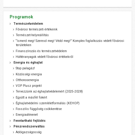
Programok
Természetvédelem
Fővárosi természeti értékeink
Természet-helyreállítás
“Ismerd meg! Szeresd meg! Védd meg!” Komplex foglalkozás védett fővárosi
területeken
Finanszírozás és természetvédelem
Háttéranyagok védett fővárosi értékekről
Energia és éghajlat
Stop palagáz!
Közösségi energia
Otthonosenergia
VOP Plusz projekt
Tervezzünk az éghajlatvédelemért (2025-2028)
Együtt a másfél fokért
Éghajlatvédelmi szemléletformálás (KEHOP)
Fosszilis függőség csökkentése
Energiaátmenet
Fenntartható fejlődés
Pénzrendszerváltás
Adóigazságosság