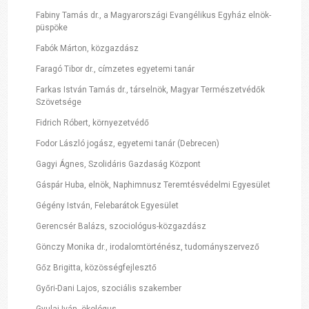
Fabiny Tamás dr., a Magyarországi Evangélikus Egyház elnök-
püspöke
Fabók Márton, közgazdász
Faragó Tibor dr., címzetes egyetemi tanár
Farkas István Tamás dr., társelnök, Magyar Természetvédők
Szövetsége
Fidrich Róbert, környezetvédő
Fodor László jogász, egyetemi tanár (Debrecen)
Gagyi Ágnes, Szolidáris Gazdaság Központ
Gáspár Huba, elnök, Naphimnusz Teremtésvédelmi Egyesület
Gégény István, Felebarátok Egyesület
Gerencsér Balázs, szociológus-közgazdász
Gönczy Monika dr., irodalomtörténész, tudományszervező
Gőz Brigitta, közösségfejlesztő
Győri-Dani Lajos, szociális szakember
Gyulai Iván, ökológus