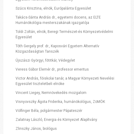
Szűcs Krisztina, elnök, Európalánta Egyesület
Takács-Sánta András dr., egyetemi docens, az ELTE
Humánökológia mesterszakának igazgatója
Toldi Zoltán, elnök, Beregi Természet-és Környezetvédelmi
Egyesület
Tóth Gergely prof. dr., Kaposvári Egyetem Alternatív
Közgazdaságtan Tanszék
Újszászi Györgyi, főtitkár, Védegylet
Veress Gábor Elemér dr., professor emeritus
Victor András, főiskolai tanár, a Magyar Környezeti Nevelési
Egyesület tiszteletbeli elnöke
Vincent Liegey, Nemnövekedés mozgalom
Visnyovszky Ágota Friderika, humánökológus, ZöMÖK
Völfinger Béla, polgármester Pápateszér
Zalatnay László, Energia és Környezet Alapítvány
Zlinszky János, biológus