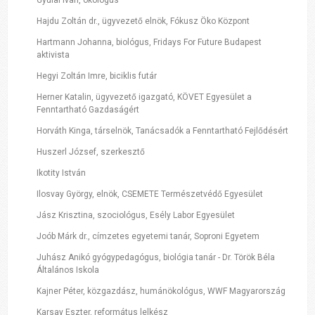
Hajdu Zoltán dr., ügyvezető elnök, Fókusz Öko Központ
Hartmann Johanna, biológus, Fridays For Future Budapest
aktivista
Hegyi Zoltán Imre, biciklis futár
Herner Katalin, ügyvezető igazgató, KÖVET Egyesület a
Fenntartható Gazdaságért
Horváth Kinga, társelnök, Tanácsadók a Fenntartható Fejlődésért
Huszerl József, szerkesztő
Ikotity István
Ilosvay György, elnök, CSEMETE Természetvédő Egyesület
Jász Krisztina, szociológus, Esély Labor Egyesület
Joób Márk dr., címzetes egyetemi tanár, Soproni Egyetem
Juhász Anikó gyógypedagógus, biológia tanár - Dr. Török Béla
Általános Iskola
Kajner Péter, közgazdász, humánökológus, WWF Magyarország
Karsay Eszter, református lelkész