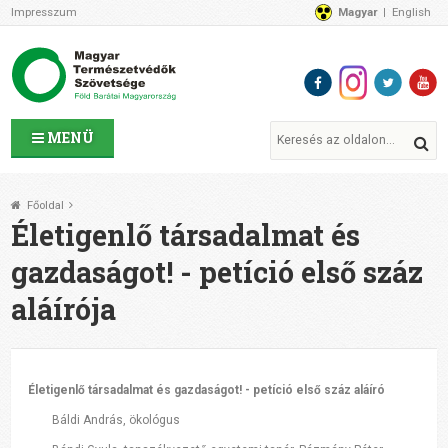
Impresszum
Magyar
English
Az MTVSZ-ről
Bemutatkozunk
Programok
MTVSZ ügyek és események
Tagszervezetek
MENÜ
Akikkel együtt dolgozunk
Átláthatóság
Főoldal
Támogatóink
Életigenlő társadalmat és
CSATLAKOZZ hozzánk!
gazdaságot! - petíció első száz
Elérhetőségeink
aláírója
1%
Segítsd a munkánkat!
Adományozz!
Támogatás
Életigenlő társadalmat és gazdaságot! - petíció első száz aláíró
Báldi András, ökológus