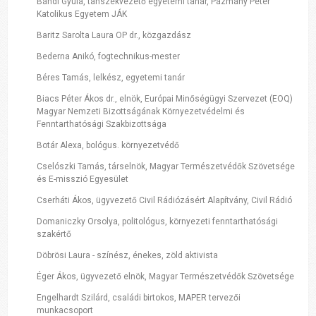
Bándi Gyula, tanszékvezető egyetemi tanár, Pázmány Péter
Katolikus Egyetem JÁK
Baritz Sarolta Laura OP dr., közgazdász
Bederna Anikó, fogtechnikus-mester
Béres Tamás, lelkész, egyetemi tanár
Biacs Péter Ákos dr., elnök, Európai Minőségügyi Szervezet (EOQ)
Magyar Nemzeti Bizottságának Környezetvédelmi és
Fenntarthatósági Szakbizottsága
Botár Alexa, bológus. környezetvédő
Cselószki Tamás, társelnök, Magyar Természetvédők Szövetsége
és E-misszió Egyesület
Cserháti Ákos, ügyvezető Civil Rádiózásért Alapítvány, Civil Rádió
Domaniczky Orsolya, politológus, környezeti fenntarthatósági
szakértő
Döbrösi Laura - színész, énekes, zöld aktivista
Éger Ákos, ügyvezető elnök, Magyar Természetvédők Szövetsége
Engelhardt Szilárd, családi birtokos, MAPER tervezői
munkacsoport