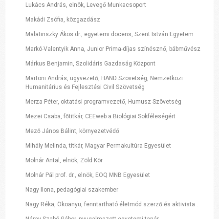
Lukács András, elnök, Levegő Munkacsoport
Makádi Zsófia, közgazdász
Malatinszky Ákos dr., egyetemi docens, Szent István Egyetem
Markó-Valentyik Anna, Junior Prima-díjas színésznő, bábművész
Márkus Benjamin, Szolidáris Gazdaság Központ
Martoni András, ügyvezető, HAND Szövetség, Nemzetközi
Humanitárius és Fejlesztési Civil Szövetség
Merza Péter, oktatási programvezető, Humusz Szövetség
Mezei Csaba, főtitkár, CEEweb a Biológiai Sokféleségért
Mező János Bálint, környezetvédő
Mihály Melinda, titkár, Magyar Permakultúra Egyesület
Molnár Antal, elnök, Zöld Kör
Molnár Pál prof. dr., elnök, EOQ MNB Egyesület
Nagy Ilona, pedagógiai szakember
Nagy Réka, Ökoanyu, fenntartható életmód szerző és aktivista .
Náray-Szabó Gábor, nyugalmazott egyetemi tanár