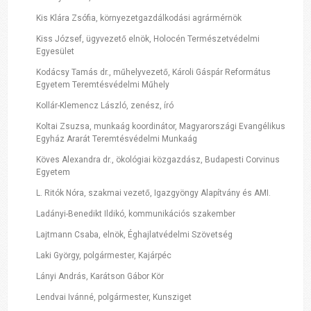
Kis Klára Zsófia, környezetgazdálkodási agrármérnök
Kiss József, ügyvezető elnök, Holocén Természetvédelmi
Egyesület
Kodácsy Tamás dr., műhelyvezető, Károli Gáspár Református
Egyetem Teremtésvédelmi Műhely
Kollár-Klemencz László, zenész, író
Koltai Zsuzsa, munkaág koordinátor, Magyarországi Evangélikus
Egyház Ararát Teremtésvédelmi Munkaág
Köves Alexandra dr., ökológiai közgazdász, Budapesti Corvinus
Egyetem
L. Ritók Nóra, szakmai vezető, Igazgyöngy Alapítvány és AMI.
Ladányi-Benedikt Ildikó, kommunikációs szakember
Lajtmann Csaba, elnök, Éghajlatvédelmi Szövetség
Laki György, polgármester, Kajárpéc
Lányi András, Karátson Gábor Kör
Lendvai Ivánné, polgármester, Kunsziget