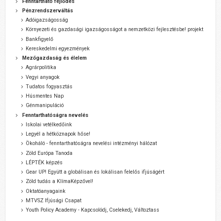
Fenntartható fejlődés
Pénzrendszerváltás
Adóigazságosság
Környezeti és gazdasági igazságosságot a nemzetközi fejlesztésbe! projekt
Bankfigyelő
Kereskedelmi egyezmények
Mezőgazdaság és élelem
Agrárpolitika
Vegyi anyagok
Tudatos fogyasztás
Húsmentes Nap
Génmanipuláció
Fenntarthatóságra nevelés
Iskolai vetélkedőink
Legyél a hétköznapok hőse!
Ökoháló - fenntarthatóságra nevelési intézményi hálózat
Zöld Európa Tanoda
LÉPTÉK képzés
Gear UP! Együtt a globálisan és lokálisan felelős ifjúságért
Zöld tudás a KlímaKépzővel!
Oktatóanyagaink
MTVSZ Ifjúsági Csapat
Youth Policy Academy - Kapcsolódj, Cselekedj, Változtass