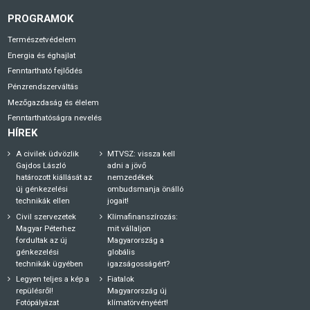
PROGRAMOK
Természetvédelem
Energia és éghajlat
Fenntartható fejlődés
Pénzrendszerváltás
Mezőgazdaság és élelem
Fenntarthatóságra nevelés
HÍREK
A civilek üdvözlik
MTVSZ: vissza kell
Gajdos László
adni a jövő
határozott kiállását az
nemzedékek
új génkezelési
ombudsmanja önálló
technikák ellen
jogait!
Civil szervezetek
Klímafinanszírozás:
Magyar Péterhez
mit vállaljon
fordultak az új
Magyarország a
génkezelési
globális
technikák ügyében
igazságosságért?
Legyen teljes a kép a
Fiatalok
repülésről!
Magyarország új
Fotópályázat
klímatörvényéért!