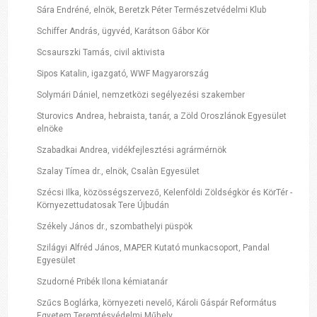
Sára Endréné, elnök, Beretzk Péter Természetvédelmi Klub
Schiffer András, ügyvéd, Karátson Gábor Kör
Scsaurszki Tamás, civil aktivista
Sipos Katalin, igazgató, WWF Magyarország
Solymári Dániel, nemzetközi segélyezési szakember
Sturovics Andrea, hebraista, tanár, a Zöld Oroszlánok Egyesület
elnöke
Szabadkai Andrea, vidékfejlesztési agrármérnök
Szalay Tímea dr., elnök, Csalàn Egyesület
Szécsi Ilka, közösségszervező, Kelenföldi Zöldségkör és KörTér -
Környezettudatosak Tere Újbudán
Székely János dr., szombathelyi püspök
Szilágyi Alfréd János, MAPER Kutató munkacsoport, Pandal
Egyesület
Szudorné Pribék Ilona kémiatanár
Szűcs Boglárka, környezeti nevelő, Károli Gáspár Református
Egyetem Teremtésvédelmi Műhely