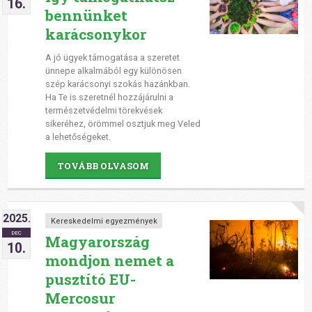
16.
bennünket
karácsonykor
A jó ügyek támogatása a szeretet
ünnepe alkalmából egy különösen
szép karácsonyi szokás hazánkban.
Ha Te is szeretnél hozzájárulni a
természetvédelmi törekvések
sikeréhez, örömmel osztjuk meg Veled
a lehetőségeket.
TOVÁBB OLVASOM
2025.
Kereskedelmi egyezmények
DEC
Magyarország
10.
mondjon nemet a
pusztító EU-
Mercosur