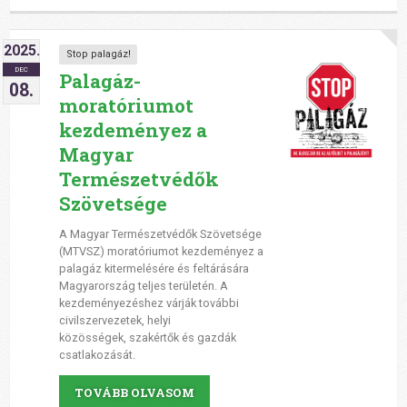
2025.
Stop palagáz!
DEC
Palagáz-
08.
moratóriumot
kezdeményez a
Magyar
Természetvédők
Szövetsége
A Magyar Természetvédők Szövetsége
(MTVSZ) moratóriumot kezdeményez a
palagáz kitermelésére és feltárására
Magyarország teljes területén. A
kezdeményezéshez várják további
civilszervezetek, helyi
közösségek, szakértők és gazdák
csatlakozását.
TOVÁBB OLVASOM