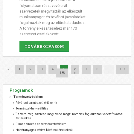
folyamatban részt vevő civil
szervezetek megvitatták az elkészült
munkaanyagot és további javaslatokat
fogalmaztak meg az előrehaladáshoz.
A törvény elkészítéséhez már 170
szervezet csatlakozott.
TOVÁBB OLVASOM
«
1
2
3
4
5
6
7
8
...
137
138
»
Programok
Természetvédelem
Fővárosi természeti értékeink
Természet-helyreállítás
“Ismerd meg! Szeresd meg! Védd meg!” Komplex foglalkozás védett fővárosi
területeken
Finanszírozás és természetvédelem
Háttéranyagok védett fővárosi értékekről