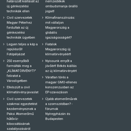
határozott kiállását az
nemzedékek
új génkezelési
ombudsmanja önálló
technikák ellen
jogait!
Civil szervezetek
Klímafinanszírozás:
Magyar Péterhez
mit vállaljon
fordultak az új
Magyarország a
génkezelési
globális
technikák ügyében
igazságosságért?
Legyen teljes a kép a
Fiatalok
repülésről!
Magyarország új
Fotópályázat
klímatörvényéért!
250 esernyőből
Nyissunk ernyőt a
formálták meg a
jövőért! Békés kiállás
„KLÍMATÖRVÉNYT!"
az új klímatörvényért
feliratot a
Váratlan törés a
Városligetben
magyar GMO-ellenes
Elkészült a civil
konszenzusban az
klímatörvény-javaslat
EP-szavazáson
Civil szervezetek
Újabb atomerőművek
szakmai egyeztetést
a szomszédban? -
kezdeményeznek a
fórumok
Paksi Atomerőmű
Nyíregyházán és
hűtővíz-
Budapesten
kibocsátásának
szabályozásáról