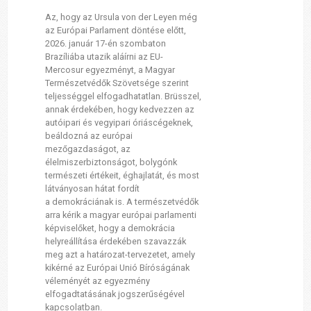
Az, hogy az Ursula von der Leyen még
az Európai Parlament döntése előtt,
2026. január 17-én szombaton
Brazíliába utazik aláírni az EU-
Mercosur egyezményt, a Magyar
Természetvédők Szövetsége szerint
teljességgel elfogadhatatlan. Brüsszel,
annak érdekében, hogy kedvezzen az
autóipari és vegyipari óriáscégeknek,
beáldozná az európai
mezőgazdaságot, az
élelmiszerbiztonságot, bolygónk
természeti értékeit, éghajlatát, és most
látványosan hátat fordít
a demokráciának is. A természetvédők
arra kérik a magyar európai parlamenti
képviselőket, hogy a demokrácia
helyreállítása érdekében szavazzák
meg azt a határozat-tervezetet, amely
kikérné az Európai Unió Bíróságának
véleményét az egyezmény
elfogadtatásának jogszerűségével
kapcsolatban.