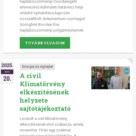
hajdúböszörményi Csordalegelő
elnevezésű külterületi határrész helyi
védetté nyilvánítása kapcsán
összeállított dokumentum-csomagot
Göröghné Bocskai Éva
hajdúböszörményi polgármesternek.
TOVÁBB OLVASOM
2025.
Energia és éghajlat
NOV
A civil
20.
Klímatörvény
elkészítésének
helyzete
sajtótájékoztató
Lezárult a civil klímatörvény
elkészítésének első szakasza, amely
november 19-én egy szakmai
tanácskozással fejeződött be. A