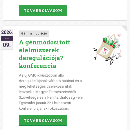
TOVÁBB OLVASOM
2026.
Génmanipuláció
JAN
A génmódosított
09.
élelmiszerek
deregulációja?
konferencia
Az új GMO-k küszöbön álló
deregulációjának várható hatásai és a
még lehetséges cselekvési utak
lesznek a Magyar Természetvédők
Szövetsége és a Fenntarthatóság Felé
Egyesület január 22-i budapesti
konferenciájának fókuszában.
TOVÁBB OLVASOM