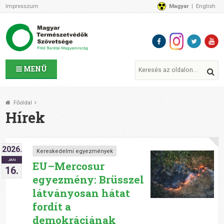
Impresszum
Magyar
English
Az MTVSZ-ről
Bemutatkozunk
Programok
MTVSZ ügyek és események
Tagszervezetek
MENÜ
Akikkel együtt dolgozunk
Átláthatóság
Főoldal
Támogatóink
Hírek
CSATLAKOZZ hozzánk!
Elérhetőségeink
2026.
1%
Kereskedelmi egyezmények
JAN
Segítsd a munkánkat!
EU–Mercosur
16.
egyezmény: Brüsszel
Adományozz!
Támogatás
látványosan hátat
fordít a
demokráciának