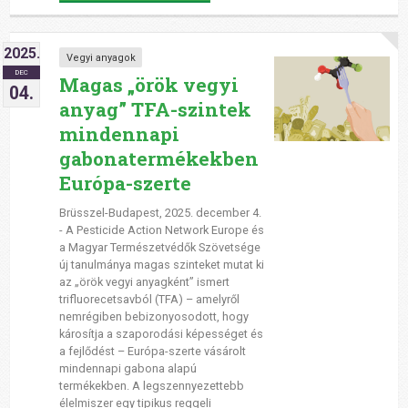
2025.
Vegyi anyagok
DEC
Magas „örök vegyi
04.
anyag” TFA-szintek
mindennapi
gabonatermékekben
Európa-szerte
Brüsszel-Budapest, 2025. december 4.
- A Pesticide Action Network Europe és
a Magyar Természetvédők Szövetsége
új tanulmánya magas szinteket mutat ki
az „örök vegyi anyagként” ismert
trifluorecetsavból (TFA) – amelyről
nemrégiben bebizonyosodott, hogy
károsítja a szaporodási képességet és
a fejlődést – Európa-szerte vásárolt
mindennapi gabona alapú
termékekben. A legszennyezettebb
élelmiszer egy tipikus reggeli