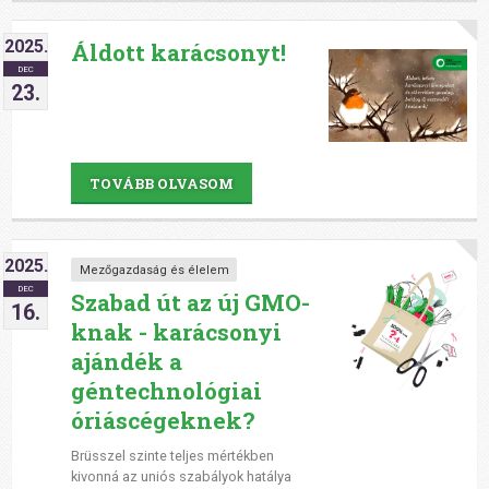
2025.
Áldott karácsonyt!
DEC
23.
TOVÁBB OLVASOM
2025.
Mezőgazdaság és élelem
DEC
Szabad út az új GMO-
16.
knak - karácsonyi
ajándék a
géntechnológiai
óriáscégeknek?
Brüsszel szinte teljes mértékben
kivonná az uniós szabályok hatálya