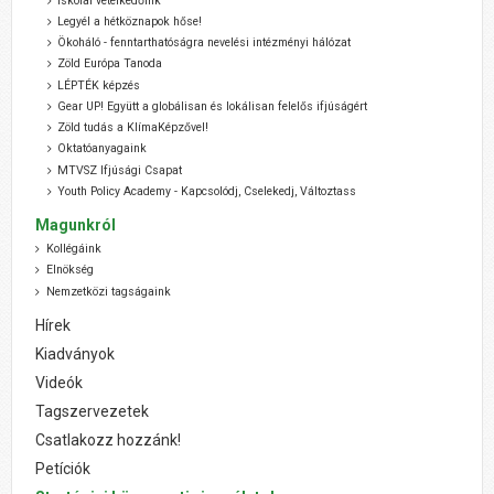
Iskolai vetélkedőink
Legyél a hétköznapok hőse!
Ökoháló - fenntarthatóságra nevelési intézményi hálózat
Zöld Európa Tanoda
LÉPTÉK képzés
Gear UP! Együtt a globálisan és lokálisan felelős ifjúságért
Zöld tudás a KlímaKépzővel!
Oktatóanyagaink
MTVSZ Ifjúsági Csapat
Youth Policy Academy - Kapcsolódj, Cselekedj, Változtass
Magunkról
Kollégáink
Elnökség
Nemzetközi tagságaink
Hírek
Kiadványok
Videók
Tagszervezetek
Csatlakozz hozzánk!
Petíciók