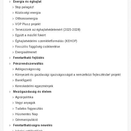
Energia és éghajlat
Stop palagáz!
Közösségi energia
Otthonosenergia
VOP Plusz projekt
Tervezzünk az éghajlatvédelemért (2025-2028)
Együtt a másfél fokért
Éghajlatvédelmi szemléletformálás (KEHOP)
Fosszilis függőség csökkentése
Energiaátmenet
Fenntartható fejlődés
Pénzrendszerváltás
Adóigazságosság
Környezeti és gazdasági igazságosságot a nemzetközi fejlesztésbe! projekt
Bankfigyelő
Kereskedelmi egyezmények
Mezőgazdaság és élelem
Agrárpolitika
Vegyi anyagok
Tudatos fogyasztás
Húsmentes Nap
Génmanipuláció
Fenntarthatóságra nevelés