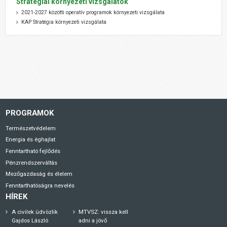
Stratégiai környezeti vizsgálatok
2021-2027 közötti operatív programok környezeti vizsgálata
KAP Stratégia környezeti vizsgálata
PROGRAMOK
Természetvédelem
Energia és éghajlat
Fenntartható fejlődés
Pénzrendszerváltás
Mezőgazdaság és élelem
Fenntarthatóságra nevelés
HÍREK
A civilek üdvözlik
MTVSZ: vissza kell
Gajdos László
adni a jövő