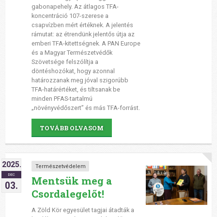
gabonapehely. Az átlagos TFA-
koncentráció 107-szerese a
csapvízben mért értéknek. A jelentés
rámutat: az étrendünk jelentős útja az
emberi TFA-kitettségnek. A PAN Europe
és a Magyar Természetvédők
Szövetsége felszólítja a
döntéshozókat, hogy azonnal
határozzanak meg jóval szigorúbb
TFA-határértéket, és tiltsanak be
minden PFAS-tartalmú
„növényvédőszert” és más TFA-forrást.
TOVÁBB OLVASOM
2025.
Természetvédelem
DEC
Mentsük meg a
03.
Csordalegelőt!
A Zöld Kör egyesület tagjai átadták a