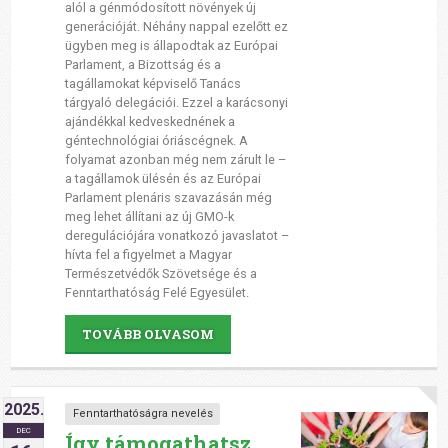
alól a génmódosított növények új
generációját. Néhány nappal ezelőtt ez
ügyben meg is állapodtak az Európai
Parlament, a Bizottság és a
tagállamokat képviselő Tanács
tárgyaló delegációi. Ezzel a karácsonyi
ajándékkal kedveskednének a
géntechnológiai óriáscégnek. A
folyamat azonban még nem zárult le –
a tagállamok ülésén és az Európai
Parlament plenáris szavazásán még
meg lehet állítani az új GMO-k
deregulációjára vonatkozó javaslatot –
hívta fel a figyelmet a Magyar
Természetvédők Szövetsége és a
Fenntarthatóság Felé Egyesület.
TOVÁBB OLVASOM
2025.
Fenntarthatóságra nevelés
DEC
Így támogathatsz