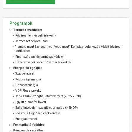
Programok
Természetvédelem
Fővárosi természeti értékeink
Természet-helyreállítás
“Ismerd meg! Szeresd meg! Védd meg!” Komplex foglalkozás védett fővárosi
területeken
Finanszírozás és természetvédelem
Háttéranyagok védett fővárosi értékekről
Energia és éghajlat
Stop palagáz!
Közösségi energia
Otthonosenergia
VOP Plusz projekt
Tervezzünk az éghajlatvédelemért (2025-2028)
Együtt a másfél fokért
Éghajlatvédelmi szemléletformálás (KEHOP)
Fosszilis függőség csökkentése
Energiaátmenet
Fenntartható fejlődés
Pénzrendszerváltás