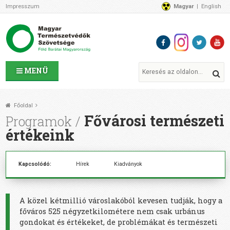
Impresszum
Magyar
English
Az MTVSZ-ről
Bemutatkozunk
Programok
MTVSZ ügyek és események
Tagszervezetek
MENÜ
Akikkel együtt dolgozunk
Átláthatóság
Főoldal
Támogatóink
Fővárosi természeti
Programok
CSATLAKOZZ hozzánk!
értékeink
Elérhetőségeink
1%
Kapcsolódó:
Hírek
Kiadványok
Segítsd a munkánkat!
Adományozz!
Támogatás
A közel kétmillió városlakóból kevesen tudják, hogy a
főváros 525 négyzetkilométere nem csak urbánus
gondokat és értékeket, de problémákat és természeti