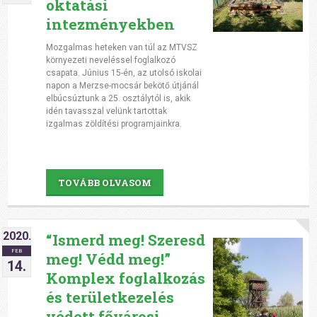
oktatási
intezményekben
Mozgalmas heteken van túl az MTVSZ
környezeti neveléssel foglalkozó
csapata. Június 15-én, az utolsó iskolai
napon a Merzse-mocsár bekötő útjánál
elbúcsúztunk a 25. osztálytól is, akik
idén tavasszal velünk tartottak
izgalmas zöldítési programjainkra.
TOVÁBB OLVASOM
2020.
“Ismerd meg! Szeresd
FEB
meg! Védd meg!”
14.
Komplex foglalkozás
és területkezelés
védett fővárosi