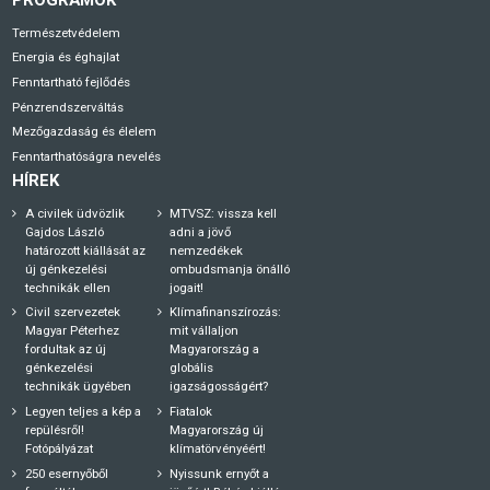
Természetvédelem
Energia és éghajlat
Fenntartható fejlődés
Pénzrendszerváltás
Mezőgazdaság és élelem
Fenntarthatóságra nevelés
HÍREK
A civilek üdvözlik
MTVSZ: vissza kell
Gajdos László
adni a jövő
határozott kiállását az
nemzedékek
új génkezelési
ombudsmanja önálló
technikák ellen
jogait!
Civil szervezetek
Klímafinanszírozás:
Magyar Péterhez
mit vállaljon
fordultak az új
Magyarország a
génkezelési
globális
technikák ügyében
igazságosságért?
Legyen teljes a kép a
Fiatalok
repülésről!
Magyarország új
Fotópályázat
klímatörvényéért!
250 esernyőből
Nyissunk ernyőt a