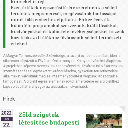
kincseket is rejt.
Ezen értékek népszerűsítésére szeretnénk a védett
területek megismerését, megóvásának fontosságát
minél több emberhez eljuttatni. Ehhez évek óta
különféle programokat szervezünk, kiállításokkal,
kiadványokkal és különféle tevékenységekkel hozzuk
közelebb az itt élőkhöz fővárosunk védett természeti
értékeit.
A Magyar Természetvédők Szövetsége, a tavalyi évhez hasonlóan, idén is
sikeresen pályázott a Fővárosi Önkormányzat Környezetvédelmi Alapjához.
A projektben képzést szervezünk tanösvényekről, fővárosi iskolákat viszünk
szemétszedéssel egybekötött kirándulásokra, gyakorlati területkezelési
alkalmakat valósítunk meg és intézményzöldítést végzünk. Köszönjük a
támogatást! A projekt egyes elemeinek rövid ismertetése és a projekthez
kapcsolódó háttéranyagok az alábbiakban olvashatók
.
Hírek
2022.
Zöld szigetek
JÚN
létesítése budapesti
22.