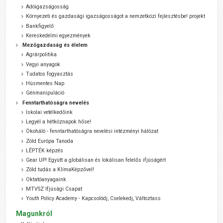
Adóigazságosság
Környezeti és gazdasági igazságosságot a nemzetközi fejlesztésbe! projekt
Bankfigyelő
Kereskedelmi egyezmények
Mezőgazdaság és élelem
Agrárpolitika
Vegyi anyagok
Tudatos fogyasztás
Húsmentes Nap
Génmanipuláció
Fenntarthatóságra nevelés
Iskolai vetélkedőink
Legyél a hétköznapok hőse!
Ökoháló - fenntarthatóságra nevelési intézményi hálózat
Zöld Európa Tanoda
LÉPTÉK képzés
Gear UP! Együtt a globálisan és lokálisan felelős ifjúságért
Zöld tudás a KlímaKépzővel!
Oktatóanyagaink
MTVSZ Ifjúsági Csapat
Youth Policy Academy - Kapcsolódj, Cselekedj, Változtass
Magunkról