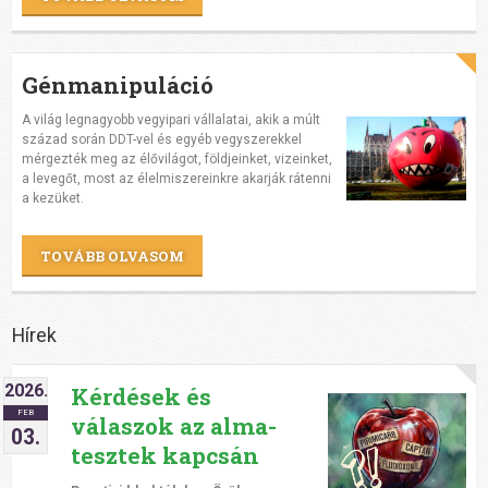
Génmanipuláció
A világ legnagyobb vegyipari vállalatai, akik a múlt
század során DDT-vel és egyéb vegyszerekkel
mérgezték meg az élővilágot, földjeinket, vizeinket,
a levegőt, most az élelmiszereinkre akarják rátenni
a kezüket.
TOVÁBB OLVASOM
Hírek
2026.
Kérdések és
FEB
válaszok az alma-
03.
tesztek kapcsán