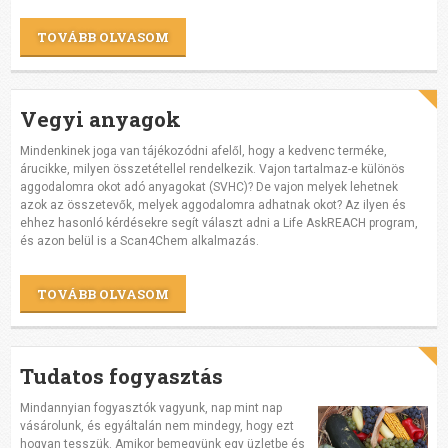
TOVÁBB OLVASOM
Vegyi anyagok
Mindenkinek joga van tájékozódni afelől, hogy a kedvenc terméke,
árucikke, milyen összetétellel rendelkezik. Vajon tartalmaz-e különös
aggodalomra okot adó anyagokat (SVHC)? De vajon melyek lehetnek
azok az összetevők, melyek aggodalomra adhatnak okot? Az ilyen és
ehhez hasonló kérdésekre segít választ adni a Life AskREACH program,
és azon belül is a Scan4Chem alkalmazás.
TOVÁBB OLVASOM
Tudatos fogyasztás
Mindannyian fogyasztók vagyunk, nap mint nap
vásárolunk, és egyáltalán nem mindegy, hogy ezt
hogyan tesszük. Amikor bemegyünk egy üzletbe és