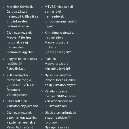
A civilek üdvözlik
MTVSZ: vissza kell
Gajdos László
adni a jövő
határozott kiállását az
nemzedékek
új génkezelési
ombudsmanja önálló
technikák ellen
jogait!
Civil szervezetek
Klímafinanszírozás:
Magyar Péterhez
mit vállaljon
fordultak az új
Magyarország a
génkezelési
globális
technikák ügyében
igazságosságért?
Legyen teljes a kép a
Fiatalok
repülésről!
Magyarország új
Fotópályázat
klímatörvényéért!
250 esernyőből
Nyissunk ernyőt a
formálták meg a
jövőért! Békés kiállás
„KLÍMATÖRVÉNYT!"
az új klímatörvényért
feliratot a
Váratlan törés a
Városligetben
magyar GMO-ellenes
Elkészült a civil
konszenzusban az
klímatörvény-javaslat
EP-szavazáson
Civil szervezetek
Újabb atomerőművek
szakmai egyeztetést
a szomszédban? -
kezdeményeznek a
fórumok
Paksi Atomerőmű
Nyíregyházán és