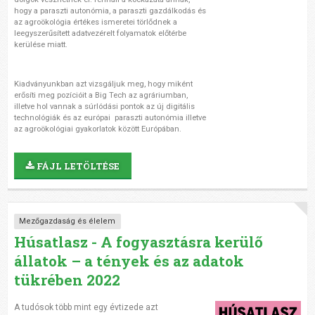
hogy a paraszti autonómia, a paraszti gazdálkodás és
az agroökológia értékes ismeretei törlődnek a
leegyszerűsített adatvezérelt folyamatok előtérbe
kerülése miatt.
K
iadványunkban azt vizsgáljuk meg, hogy miként
erősíti meg pozícióit a Big Tech az agráriumban,
illetve hol vannak a súrlódási pontok az új digitális
technológiák és az európai paraszti autonómia illetve
az agroökológiai gyakorlatok között Európában.
FÁJL LETÖLTÉSE
Mezőgazdaság és élelem
Húsatlasz - A fogyasztásra kerülő
állatok – a tények és az adatok
tükrében 2022
A tudósok több mint egy évtizede azt