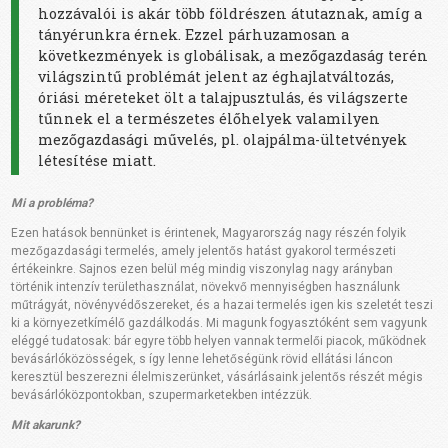
hozzávalói is akár több földrészen átutaznak, amíg a
tányérunkra érnek. Ezzel párhuzamosan a
következmények is globálisak, a mezőgazdaság terén
világszintű problémát jelent az éghajlatváltozás,
óriási méreteket ölt a talajpusztulás, és világszerte
tűnnek el a természetes élőhelyek valamilyen
mezőgazdasági művelés, pl. olajpálma-ültetvények
létesítése miatt.
Mi a probléma?
Ezen hatások bennünket is érintenek, Magyarország nagy részén folyik
mezőgazdasági termelés, amely jelentős hatást gyakorol természeti
értékeinkre. Sajnos ezen belül még mindig viszonylag nagy arányban
történik intenzív területhasználat, növekvő mennyiségben használunk
műtrágyát, növényvédőszereket, és a hazai termelés igen kis szeletét teszi
ki a környezetkímélő gazdálkodás. Mi magunk fogyasztóként sem vagyunk
eléggé tudatosak: bár egyre több helyen vannak termelői piacok, működnek
bevásárlóközösségek, s így lenne lehetőségünk rövid ellátási láncon
keresztül beszerezni élelmiszerünket, vásárlásaink jelentős részét mégis
bevásárlóközpontokban, szupermarketekben intézzük.
Mit akarunk?