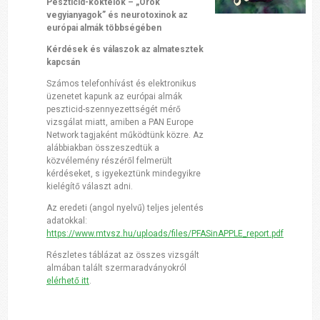
Peszticid-koktélok – „Örök
vegyianyagok” és neurotoxinok az
európai almák többségében
Kérdések és válaszok az almatesztek
kapcsán
Számos telefonhívást és elektronikus
üzenetet kapunk az európai almák
peszticid-szennyezettségét mérő
vizsgálat miatt, amiben a PAN Europe
Network tagjaként működtünk közre. Az
alábbiakban összeszedtük a
közvélemény részéről felmerült
kérdéseket, s igyekeztünk mindegyikre
kielégítő választ adni.
Az eredeti (angol nyelvű) teljes jelentés
adatokkal:
https://www.mtvsz.hu/uploads/files/PFASinAPPLE_report.pdf
Részletes táblázat az összes vizsgált
almában talált szermaradványokról
elérhető itt
.