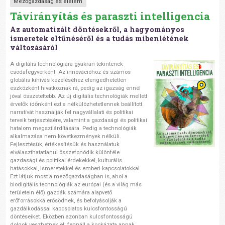
Mezőgazdaság és élelem
Távirányítás és paraszti intelligencia
Az automatizált döntésekről, a hagyományos
ismeretek eltűnéséről és a tudás mibenlétének
változásáról
A
digitális technológiára gyakran tekintenek
csodafegyverként. Az innovációhoz és számos
globális kihívás kezeléséhez elengedhetetlen
eszközként hivatkoznak rá, pedig az igazság ennél
jóval összetettebb. Az új digitális technológiák mellett
érvelők időnként ezt a nélkülözhetetlennek beállított
narratívát használják fel nagyvállalati és politikai
terveik terjesztésére, valamint a gazdasági és politikai
hatalom megszilárdítására. Pedig a technológiák
alkalmazása nem következmények nélküli.
Fejlesztésük, értékesítésük és használatuk
elválaszthatatlanul összefonódik különféle
gazdasági és politikai érdekekkel, kulturális
hatásokkal, ismeretekkel és emberi kapcsolatokkal.
Ezt látjuk most a mezőgazdaságban is, ahol a
biodigitális technológiák az európai (és a világ más
területein élő) gazdák számára alapvető
erőforrásokká erősödnek, és befolyásolják a
gazdálkodással kapcsolatos kulcsfontosságú
döntéseiket. Eközben azonban kulcsfontosságú
dolgok veszhetnek el: fennáll a kockázata annak,