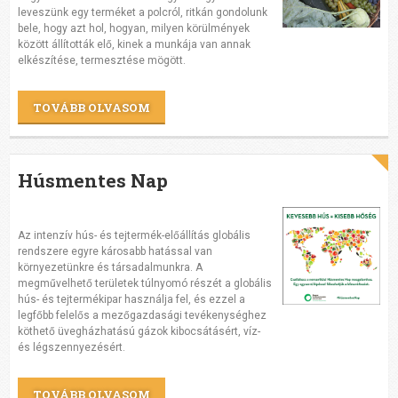
leveszünk egy terméket a polcról, ritkán gondolunk
bele, hogy azt hol, hogyan, milyen körülmények
között állították elő, kinek a munkája van annak
elkészítése, termesztése mögött.
TOVÁBB OLVASOM
Húsmentes Nap
Az intenzív hús- és tejtermék-előállítás globális
rendszere egyre károsabb hatással van
környezetünkre és társadalmunkra. A
megművelhető területek túlnyomó részét a globális
hús- és tejtermékipar használja fel, és ezzel a
legfőbb felelős a mezőgazdasági tevékenységhez
köthető üvegházhatású gázok kibocsátásért, víz-
és légszennyezésért.
TOVÁBB OLVASOM