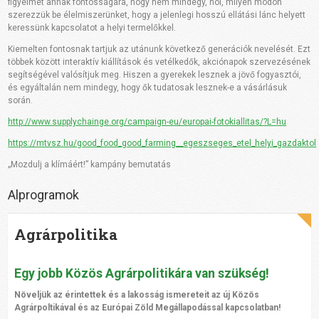
figyelmet annak fontosságára, hogy nem mindegy, hol, milyen módon
szerezzük be élelmiszerünket, hogy a jelenlegi hosszú ellátási lánc helyett
keressünk kapcsolatot a helyi termelőkkel.
Kiemelten fontosnak tartjuk az utánunk következő generációk nevelését. Ezt
többek között interaktív kiállítások és vetélkedők, akciónapok szervezésének
segítségével valósítjuk meg. Hiszen a gyerekek lesznek a jövő fogyasztói,
és egyáltalán nem mindegy, hogy ők tudatosak lesznek-e a vásárlásuk
során.
http://www.supplychainge.org/campaign-eu/europai-fotokiallitas/?L=hu
https://mtvsz.hu/good_food_good_farming__egeszseges_etel_helyi_gazdaktol
„Mozdulj a klímáért!” kampány bemutatás
Alprogramok
Agrárpolitika
Egy jobb Közös Agrárpolitikára van szükség!
Növeljük az érintettek és a lakosság ismereteit az új Közös
Agrárpoltikával és az Európai Zöld Megállapodással kapcsolatban!