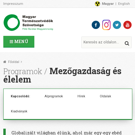
Impresszum
Magyar
English
Az MTVSZ-ről
Bemutatkozunk
Programok
MTVSZ ügyek és események
Tagszervezetek
MENÜ
Akikkel együtt dolgozunk
Átláthatóság
Főoldal
Támogatóink
Mezőgazdaság és
Programok
CSATLAKOZZ hozzánk!
élelem
Elérhetőségeink
1%
Kapcsolódó:
Alprogramok
Hírek
Oldalak
Segítsd a munkánkat!
Adományozz!
Kiadványok
Támogatás
Globalizált világban élünk, ahol már egy-egy ebéd