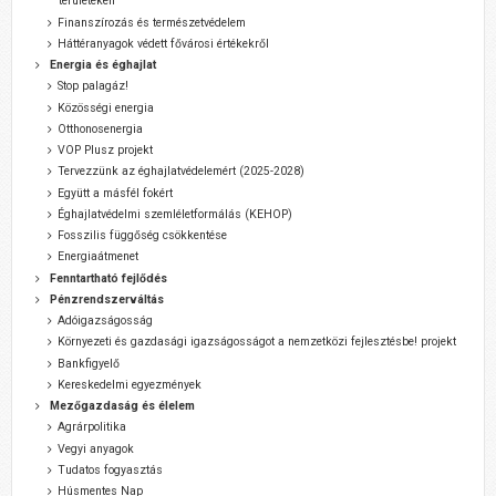
területeken
Finanszírozás és természetvédelem
Háttéranyagok védett fővárosi értékekről
Energia és éghajlat
Stop palagáz!
Közösségi energia
Otthonosenergia
VOP Plusz projekt
Tervezzünk az éghajlatvédelemért (2025-2028)
Együtt a másfél fokért
Éghajlatvédelmi szemléletformálás (KEHOP)
Fosszilis függőség csökkentése
Energiaátmenet
Fenntartható fejlődés
Pénzrendszerváltás
Adóigazságosság
Környezeti és gazdasági igazságosságot a nemzetközi fejlesztésbe! projekt
Bankfigyelő
Kereskedelmi egyezmények
Mezőgazdaság és élelem
Agrárpolitika
Vegyi anyagok
Tudatos fogyasztás
Húsmentes Nap