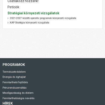
Csatlakozz hozzánk!
Petíciók
Stratégiai környezeti vizsgálatok
2021-2027 közötti operatív programok környezeti vizsgálata
KAP Stratégia környezeti vizsgálata
PROGRAMOK
Természetvédelem
Energia és éghajlat
Fenntartható fejlődés
Pénzrendszerváltás
Mezőgazdaság és élelem
Fenntarthatóságra nevelés
HÍREK