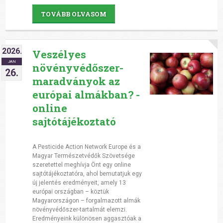
TOVÁBB OLVASOM
2026.
Veszélyes
JAN
növényvédőszer-
26.
maradványok az
európai almákban? -
online
sajtótájékoztató
A Pesticide Action Network Europe és a
Magyar Természetvédők Szövetsége
szeretettel meghívja Önt egy online
sajtótájékoztatóra, ahol bemutatjuk egy
új jelentés eredményeit, amely 13
európai országban – köztük
Magyarországon – forgalmazott almák
növényvédőszer-tartalmát elemzi.
Eredményeink különösen aggasztóak a