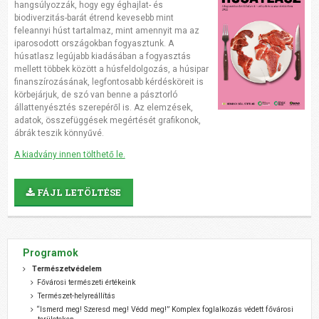
hangsúlyozzák, hogy egy éghajlat- és
biodiverzitás-barát étrend kevesebb mint
feleannyi húst tartalmaz, mint amennyit ma az
iparosodott országokban fogyasztunk. A
húsatlasz legújabb kiadásában a fogyasztás
mellett többek között a húsfeldolgozás, a húsipar
finanszírozásának, legfontosabb kérdésköreit is
körbejárjuk, de szó van benne a pásztorló
állattenyésztés szerepéről is. Az elemzések,
adatok, összefüggések megértését grafikonok,
ábrák teszik könnyűvé.
A kiadvány innen tölthető le.
FÁJL LETÖLTÉSE
Programok
Természetvédelem
Fővárosi természeti értékeink
Természet-helyreállítás
“Ismerd meg! Szeresd meg! Védd meg!” Komplex foglalkozás védett fővárosi