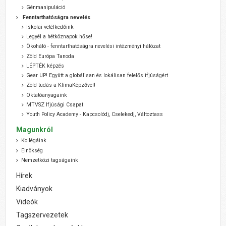
Génmanipuláció
Fenntarthatóságra nevelés
Iskolai vetélkedőink
Legyél a hétköznapok hőse!
Ökoháló - fenntarthatóságra nevelési intézményi hálózat
Zöld Európa Tanoda
LÉPTÉK képzés
Gear UP! Együtt a globálisan és lokálisan felelős ifjúságért
Zöld tudás a KlímaKépzővel!
Oktatóanyagaink
MTVSZ Ifjúsági Csapat
Youth Policy Academy - Kapcsolódj, Cselekedj, Változtass
Magunkról
Kollégáink
Elnökség
Nemzetközi tagságaink
Hírek
Kiadványok
Videók
Tagszervezetek