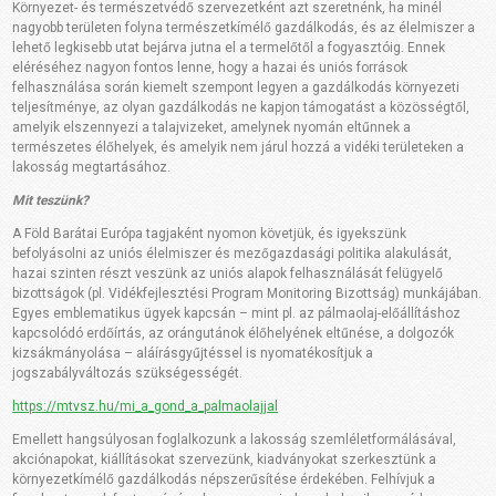
Környezet- és természetvédő szervezetként azt szeretnénk, ha minél
nagyobb területen folyna természetkímélő gazdálkodás, és az élelmiszer a
lehető legkisebb utat bejárva jutna el a termelőtől a fogyasztóig. Ennek
eléréséhez nagyon fontos lenne, hogy a hazai és uniós források
felhasználása során kiemelt szempont legyen a gazdálkodás környezeti
teljesítménye, az olyan gazdálkodás ne kapjon támogatást a közösségtől,
amelyik elszennyezi a talajvizeket, amelynek nyomán eltűnnek a
természetes élőhelyek, és amelyik nem járul hozzá a vidéki területeken a
lakosság megtartásához.
Mit teszünk?
A Föld Barátai Európa tagjaként nyomon követjük, és igyekszünk
befolyásolni az uniós élelmiszer és mezőgazdasági politika alakulását,
hazai szinten részt veszünk az uniós alapok felhasználását felügyelő
bizottságok (pl. Vidékfejlesztési Program Monitoring Bizottság) munkájában.
Egyes emblematikus ügyek kapcsán – mint pl. az pálmaolaj-előállításhoz
kapcsolódó erdőírtás, az orángutánok élőhelyének eltűnése, a dolgozók
kizsákmányolása – aláírásgyűjtéssel is nyomatékosítjuk a
jogszabályváltozás szükségességét.
https://mtvsz.hu/mi_a_gond_a_palmaolajjal
Emellett hangsúlyosan foglalkozunk a lakosság szemléletformálásával,
akciónapokat, kiállításokat szervezünk, kiadványokat szerkesztünk a
környezetkímélő gazdálkodás népszerűsítése érdekében. Felhívjuk a