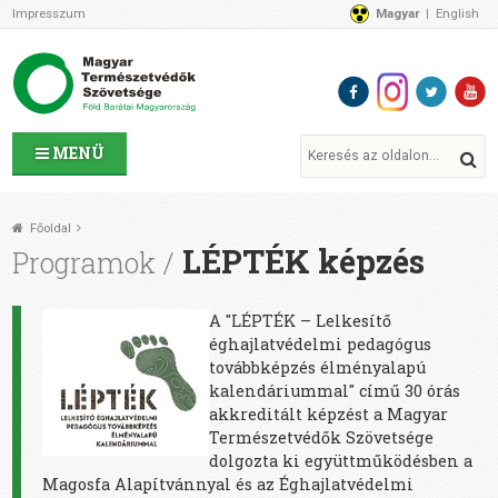
Impresszum
Magyar
English
Az MTVSZ-ről
Bemutatkozunk
Programok
MTVSZ ügyek és események
Tagszervezetek
MENÜ
Akikkel együtt dolgozunk
Átláthatóság
Főoldal
Támogatóink
LÉPTÉK képzés
Programok
CSATLAKOZZ hozzánk!
Elérhetőségeink
A "LÉPTÉK – Lelkesítő
1%
éghajlatvédelmi pedagógus
Segítsd a munkánkat!
továbbképzés élményalapú
kalendáriummal" című 30 órás
Adományozz!
akkreditált képzést a Magyar
Támogatás
Természetvédők Szövetsége
dolgozta ki együttműködésben a
Magosfa Alapítvánnyal és az Éghajlatvédelmi