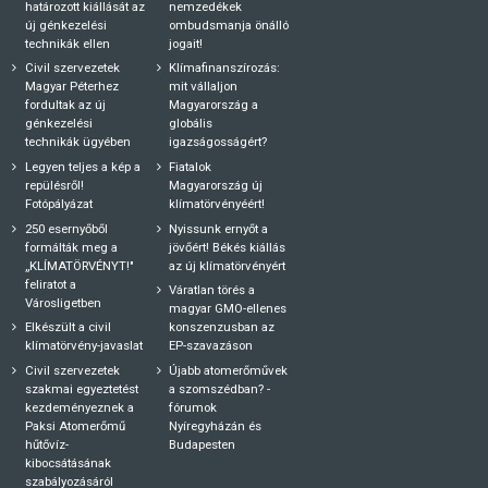
határozott kiállását az
nemzedékek
új génkezelési
ombudsmanja önálló
technikák ellen
jogait!
Civil szervezetek
Klímafinanszírozás:
Magyar Péterhez
mit vállaljon
fordultak az új
Magyarország a
génkezelési
globális
technikák ügyében
igazságosságért?
Legyen teljes a kép a
Fiatalok
repülésről!
Magyarország új
Fotópályázat
klímatörvényéért!
250 esernyőből
Nyissunk ernyőt a
formálták meg a
jövőért! Békés kiállás
„KLÍMATÖRVÉNYT!"
az új klímatörvényért
feliratot a
Váratlan törés a
Városligetben
magyar GMO-ellenes
Elkészült a civil
konszenzusban az
klímatörvény-javaslat
EP-szavazáson
Civil szervezetek
Újabb atomerőművek
szakmai egyeztetést
a szomszédban? -
kezdeményeznek a
fórumok
Paksi Atomerőmű
Nyíregyházán és
hűtővíz-
Budapesten
kibocsátásának
szabályozásáról