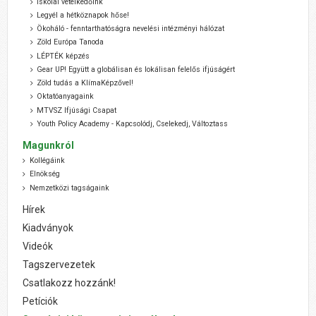
Iskolai vetélkedőink
Legyél a hétköznapok hőse!
Ökoháló - fenntarthatóságra nevelési intézményi hálózat
Zöld Európa Tanoda
LÉPTÉK képzés
Gear UP! Együtt a globálisan és lokálisan felelős ifjúságért
Zöld tudás a KlímaKépzővel!
Oktatóanyagaink
MTVSZ Ifjúsági Csapat
Youth Policy Academy - Kapcsolódj, Cselekedj, Változtass
Magunkról
Kollégáink
Elnökség
Nemzetközi tagságaink
Hírek
Kiadványok
Videók
Tagszervezetek
Csatlakozz hozzánk!
Petíciók