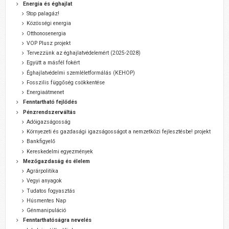
Energia és éghajlat
Stop palagáz!
Közösségi energia
Otthonosenergia
VOP Plusz projekt
Tervezzünk az éghajlatvédelemért (2025-2028)
Együtt a másfél fokért
Éghajlatvédelmi szemléletformálás (KEHOP)
Fosszilis függőség csökkentése
Energiaátmenet
Fenntartható fejlődés
Pénzrendszerváltás
Adóigazságosság
Környezeti és gazdasági igazságosságot a nemzetközi fejlesztésbe! projekt
Bankfigyelő
Kereskedelmi egyezmények
Mezőgazdaság és élelem
Agrárpolitika
Vegyi anyagok
Tudatos fogyasztás
Húsmentes Nap
Génmanipuláció
Fenntarthatóságra nevelés