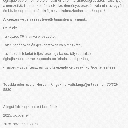
éghajlatvédelem elméletéről, okairól, a fenntarthatóságról, áttekintést nyújt
a nemzetközi, a nemzeti és a civil kezdeményezésekről, valamint az egyéni
és közösségi megoldásokról, s az alkalmazkodás lehetőségeiről.
A képzés végén a résztvevők tanúsítványt kapnak.
Feltétele:
- a képzés 80 %-án való részvétel,
- az előadásokon és gyakorlatokon való részvétel,
- az írásbeli feladat teljesítése: egy korosztályspecifikus
éghajlatvédelemmel kapcsolatos feladat kidolgozása,
- írásbeli vizsga (teszt és rövid kifejtendő kérdések) 70 %-os teljesítése.
További információ: Horváth Kinga - horvath.kinga@mtvsz.hu - 70/326
5830
A legutóbb meghirdetett képzések:
2025. október 9-11.
2025. november 27-29.