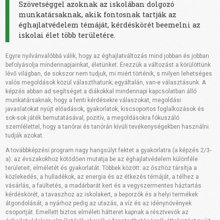
Szövetséggel azoknak az iskolában dolgozó
munkatársaknak, akik fontosnak tartják az
éghajlatvédelem témáját, kérdéskörét beemelni az
iskolai élet több területére.
Egyre nyilvánvalóbbá válik, hogy az éghajlatváltozás mind jobban és jobban
befolyásolja mindennapjainkat, életünket. Érezzük a változást a körülöttünk
lévő világban, de sokszor nem tudjuk, mi miért történik, s milyen lehetséges
valós megoldások közül választhatunk; egyáltalán, van-e választásunk. A
képzés abban ad segítséget a diákokkal mindennapi kapcsolatban álló
munkatársaknak, hogy a fenti kérdésekre válaszokat, megoldási
javaslatokat nyújt előadások, gyakorlatok, kiscsoportos foglalkozások és
sok-sok játék bemutatásával, pozitív, a megoldásokra fókuszáló
szemlélettel, hogy a tanórai és tanórán kívüli tevékenységekben használni
tudják azokat.
A továbbképzési program nagy hangsúlyt fektet a gyakorlatra (a képzés 2/3-
a): az évszakokhoz kötődően mutatja be az éghajlatvédelem különféle
területeit, elméletét és gyakorlatát. Többek között: az őszhöz társítja a
közlekedés, a hulladékok, az energia és az étkezés témáját, a télhez a
vásárlás, a faültetés, a madárbarát kert és a vegyszermentes háztartás
kérdéskörét, a tavaszhoz az iskolakert, a beporzók és a helyi termékek
átgondolását, a nyárhoz pedig az utazás, a víz és az idénynövények
csoportját. Emellett biztos elméleti hátteret kapnak a résztvevők az