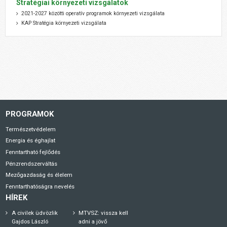
Stratégiai környezeti vizsgálatok
2021-2027 közötti operatív programok környezeti vizsgálata
KAP Stratégia környezeti vizsgálata
PROGRAMOK
Természetvédelem
Energia és éghajlat
Fenntartható fejlődés
Pénzrendszerváltás
Mezőgazdaság és élelem
Fenntarthatóságra nevelés
HÍREK
A civilek üdvözlik
MTVSZ: vissza kell
Gajdos László
adni a jövő