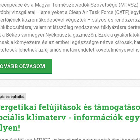
reenpeace és a Magyar Természetvédők Szövetsége (MTVSZ)
tóbbi vizsgálatai – amelyeket a Clean Air Task Force (CATF) egy
értőjének közreműködésével végeztek – súlyos és rendszersz
nkibocsátásra, valamint látszólag rendszeres fáklyázásra deríte
t a Békés vármegyei Nyékpuszta gázmezőn. Ezek a gyakorlatok
sak a környezetre és az emberi egészségre nézve károsak, h
ntétesek lehetnek az új uniós metánrendelet követelményeivel is
OVÁBB OLVASOM
gia és éghajlat
ergetikai felújítások és támogatás
ociális klímaterv - információk eg
lyen!