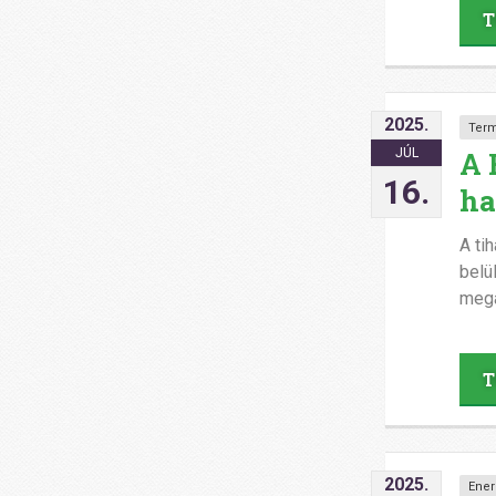
T
2025.
Ter
A 
JÚL
16.
ha
A ti
belü
mega
T
2025.
Ener