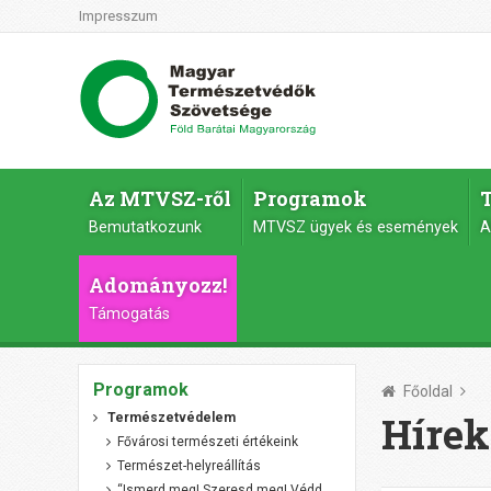
Impresszum
Az MTVSZ-ről
Programok
Bemutatkozunk
MTVSZ ügyek és események
A
Adományozz!
Támogatás
Programok
Főoldal
Hírek
Természetvédelem
Fővárosi természeti értékeink
Természet-helyreállítás
“Ismerd meg! Szeresd meg! Védd