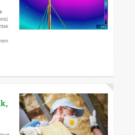
ik
intű
ttek
anem
.
ok,
y