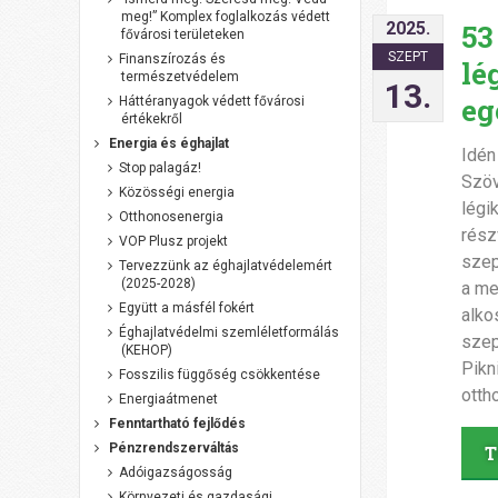
meg!” Komplex foglalkozás védett
2025.
53
fővárosi területeken
SZEPT
Finanszírozás és
lé
természetvédelem
13.
eg
Háttéranyagok védett fővárosi
értékekről
Energia és éghajlat
Idén
Stop palagáz!
Szöv
Közösségi energia
légi
Otthonosenergia
rész
VOP Plusz projekt
szep
Tervezzünk az éghajlatvédelemért
(2025-2028)
a me
Együtt a másfél fokért
alko
Éghajlatvédelmi szemléletformálás
szep
(KEHOP)
Pikn
Fosszilis függőség csökkentése
otth
Energiaátmenet
Fenntartható fejlődés
Pénzrendszerváltás
T
Adóigazságosság
Környezeti és gazdasági