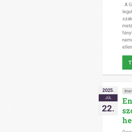
A G
legu
szak
metá
fény
nemc
elle
T
2025.
Ener
En
JÚL
22.
sz
he