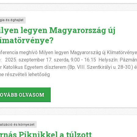
gia és éghajlat
lyen legyen Magyarország új
ímatörvénye?
erencia meghívó Milyen legyen Magyarország új Klímatörvén
e: 2025. szeptember 17. szerda, 9.00 - 16.15 Helyszín: Pázmá
r Katolikus Egyetem díszterem (Bp. VIII. Szentkirályi u. 28-30.) 
ne részvételi lehetőség
OVÁBB OLVASOM
alizáció és környezet
rnás Piknikkel a túlzott