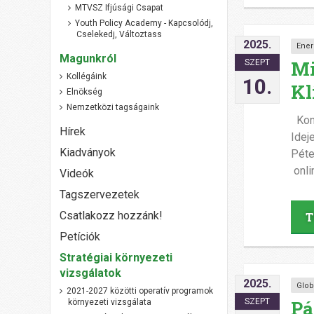
MTVSZ Ifjúsági Csapat
Youth Policy Academy - Kapcsolódj,
Cselekedj, Változtass
2025.
Ener
Magunkról
Mi
SZEPT
Kollégáink
10.
Kl
Elnökség
Nemzetközi tagságaink
Konf
Hírek
Idej
Kiadványok
Péte
onli
Videók
Tagszervezetek
Csatlakozz hozzánk!
T
Petíciók
Stratégiai környezeti
vizsgálatok
2025.
Glob
2021-2027 közötti operatív programok
Pá
SZEPT
környezeti vizsgálata