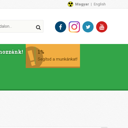
Magyar
English
hozzánk!
1%
Segítsd a munkánkat!