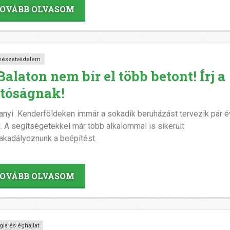
OVÁBB OLVASOM
mészetvédelem
Balaton nem bír el több betont! Írj a
tóságnak!
hanyi Kenderföldeken immár a sokadik beruházást tervezik pár 
l. A segítségetekkel már több alkalommal is sikerült
kadályoznunk a beépítést.
OVÁBB OLVASOM
gia és éghajlat