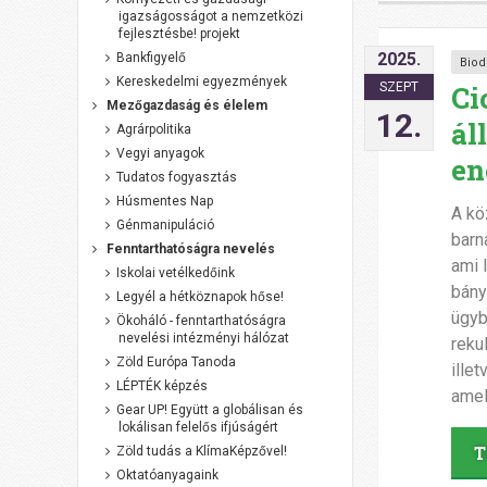
igazságosságot a nemzetközi
fejlesztésbe! projekt
2025.
Bankfigyelő
Biod
Kereskedelmi egyezmények
Ci
SZEPT
Mezőgazdaság és élelem
12.
ál
Agrárpolitika
Vegyi anyagok
en
Tudatos fogyasztás
Húsmentes Nap
A kö
Génmanipuláció
barn
Fenntarthatóságra nevelés
ami 
Iskolai vetélkedőink
bány
Legyél a hétköznapok hőse!
ügyb
Ökoháló - fenntarthatóságra
nevelési intézményi hálózat
reku
Zöld Európa Tanoda
ille
LÉPTÉK képzés
amel
Gear UP! Együtt a globálisan és
lokálisan felelős ifjúságért
T
Zöld tudás a KlímaKépzővel!
Oktatóanyagaink