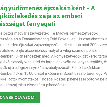
 ágyúdörrenés éjszakánként - A
giközlekedés zaja az emberi
észséget fenyegeti
 először magyar szervezetek – a Magyar Természetvédők
etsége és a Fenntarthatóság Felé Egyesület – is csatlakoztak 
közlekedés éjszakai zajszennyezése elleni, több mint 200 szer
vételével zajló akciónaphoz, melyet a világ számos pontján
tember 13-án rendeztek meg. A környezetvédők azt kérik: tarts
glévő szabályokat, éjfél és hajnal öt között ne legyen repülés, é
ssák újra a légszennyezés szabályozását! Ennek hazánkban
tember 13-án 15:00 órától a kőbányai Szent László téren egy P
ikkel adtak nyomatékot – közös, köztéri pihenéssel pótolva be 
on a repzaj miatt elveszített pihenőórákat.
OVÁBB OLVASOM