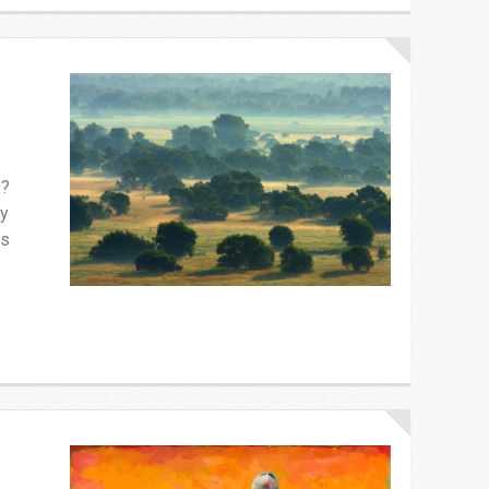
ye?
ny
és