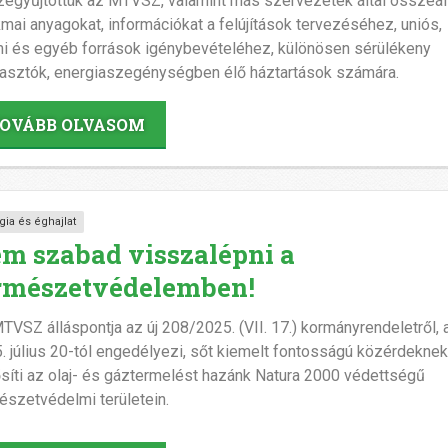
egyűjtöttük az MTVSZ, valamint más szervezetek által összeáll
mai anyagokat, információkat a felújítások tervezéséhez, uniós,
mi és egyéb források igénybevételéhez, különösen sérülékeny
asztók, energiaszegénységben élő háztartások számára.
OVÁBB OLVASOM
gia és éghajlat
m szabad visszalépni a
rmészetvédelemben!
TVSZ álláspontja az új 208/2025. (VII. 17.) kormányrendeletről,
. július 20-tól engedélyezi, sőt kiemelt fontosságú közérdekne
síti az olaj- és gáztermelést hazánk Natura 2000 védettségű
észetvédelmi területein.