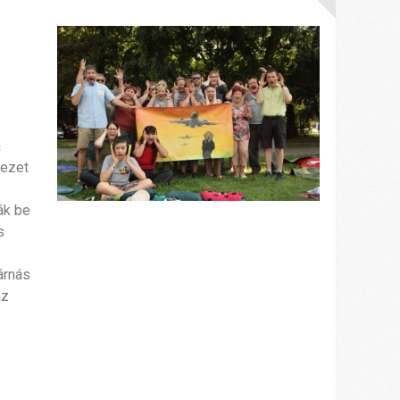
a
vezet
ák be
s
árnás
az