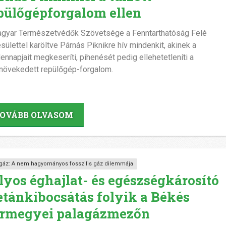
pülőgépforgalom ellen
gyar Természetvédők Szövetsége a Fenntarthatóság Felé
sülettel karöltve Párnás Piknikre hív mindenkit, akinek a
ennapjait megkeseríti, pihenését pedig ellehetetleníti a
övekedett repülőgép-forgalom.
OVÁBB OLVASOM
gáz: A nem hagyományos fosszilis gáz dilemmája
lyos éghajlat- és egészségkárosító
tánkibocsátás folyik a Békés
rmegyei palagázmezőn