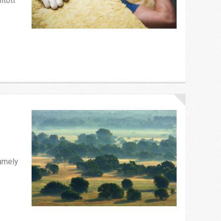
ított
 amely
k