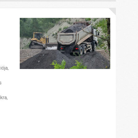
ója,
s
kra,