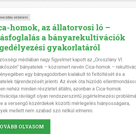
iverzitás védelem
ca-homok, az állatorvosi ló –
lásfoglalás a bányarekultivációk
gedélyezési gyakorlatáról
zösségi médiában nagy figyelmet kapott az „Oroszlány VI.
akőszén” bányatelek – közismert nevén Cica-homok – rekultiváci
lényegében egy bányagödörben kialakult tó feltöltését és a
atelek tájrendezését jelenti. Az évek óta húzódó ellentmondáso
en nehéz minden részletet átlátni, azonban a Cica-homok
ltivációja rávilágít olyan rendszerszintű jogértelmezési problémá
tve a versengő közérdekek közötti mérlegelés hiányosságaira,
yek mellett nem szabad szó nélkül elmenni.
OVÁBB OLVASOM