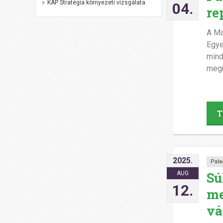
KAP Stratégia környezeti vizsgálata
04.
re
A Ma
Egye
mind
megn
T
2025.
Pala
Sú
AUG
12.
me
vá