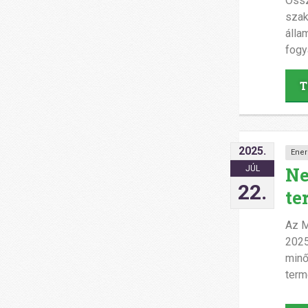
Össz
szak
álla
fogy
T
2025.
Ener
Ne
JÚL
22.
te
Az M
2025
minő
term