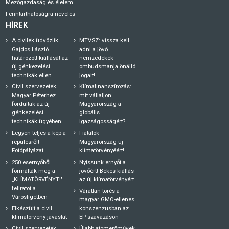
Mezőgazdaság és élelem
Fenntarthatóságra nevelés
HÍREK
A civilek üdvözlik
MTVSZ: vissza kell
Gajdos László
adni a jövő
határozott kiállását az
nemzedékek
új génkezelési
ombudsmanja önálló
technikák ellen
jogait!
Civil szervezetek
Klímafinanszírozás:
Magyar Péterhez
mit vállaljon
fordultak az új
Magyarország a
génkezelési
globális
technikák ügyében
igazságosságért?
Legyen teljes a kép a
Fiatalok
repülésről!
Magyarország új
Fotópályázat
klímatörvényéért!
250 esernyőből
Nyissunk ernyőt a
formálták meg a
jövőért! Békés kiállás
„KLÍMATÖRVÉNYT!"
az új klímatörvényért
feliratot a
Váratlan törés a
Városligetben
magyar GMO-ellenes
Elkészült a civil
konszenzusban az
klímatörvény-javaslat
EP-szavazáson
Civil szervezetek
Újabb atomerőművek