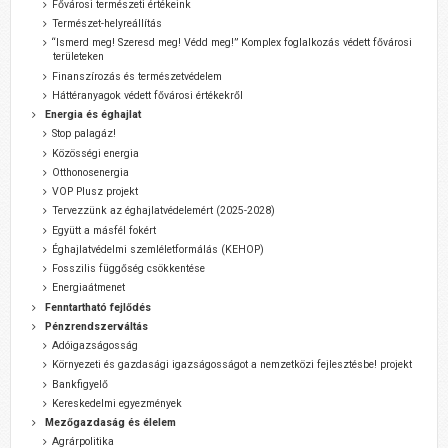
Fővárosi természeti értékeink
Természet-helyreállítás
“Ismerd meg! Szeresd meg! Védd meg!” Komplex foglalkozás védett fővárosi
területeken
Finanszírozás és természetvédelem
Háttéranyagok védett fővárosi értékekről
Energia és éghajlat
Stop palagáz!
Közösségi energia
Otthonosenergia
VOP Plusz projekt
Tervezzünk az éghajlatvédelemért (2025-2028)
Együtt a másfél fokért
Éghajlatvédelmi szemléletformálás (KEHOP)
Fosszilis függőség csökkentése
Energiaátmenet
Fenntartható fejlődés
Pénzrendszerváltás
Adóigazságosság
Környezeti és gazdasági igazságosságot a nemzetközi fejlesztésbe! projekt
Bankfigyelő
Kereskedelmi egyezmények
Mezőgazdaság és élelem
Agrárpolitika