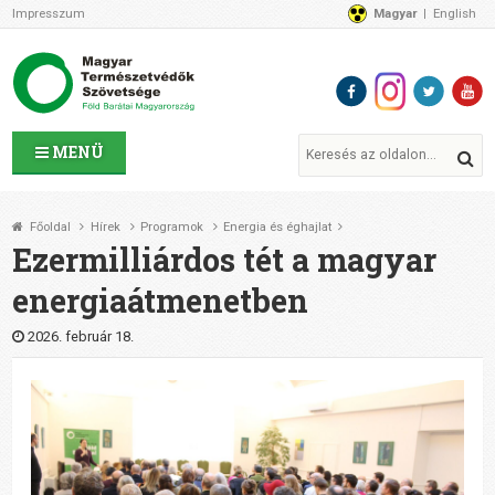
Impresszum
Magyar
English
Az MTVSZ-ről
Bemutatkozunk
Programok
MTVSZ ügyek és események
Tagszervezetek
MENÜ
Akikkel együtt dolgozunk
Átláthatóság
Főoldal
Hírek
Programok
Energia és éghajlat
Támogatóink
Ezermilliárdos tét a magyar
CSATLAKOZZ hozzánk!
energiaátmenetben
Elérhetőségeink
1%
2026. február 18.
Segítsd a munkánkat!
Adományozz!
Támogatás