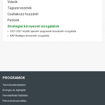
Videók
Tagszervezetek
Csatlakozz hozzánk!
Petíciók
Stratégiai környezeti vizsgálatok
2021-2027 közötti operatív programok környezeti vizsgálata
KAP Stratégia környezeti vizsgálata
PROGRAMOK
Természetvédelem
Energia és éghajlat
Fenntartható fejlődés
Pénzrendszerváltás