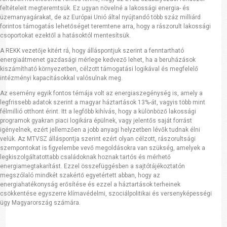
feltételeit megteremtsük. Ez ugyan növelné a lakossági energia- és
üzemanyagárakat, de az Európai Unió által nyújtandó több száz milliárd
forintos támogatás lehetőséget teremtene arra, hogy a rászorult lakossági
csoportokat ezektől a hatásoktól mentesítsük.
A REKK vezetője kitért rá, hogy álláspontjuk szerint a fenntartható
energiaátmenet gazdasági mérlege kedvező lehet, ha a beruházások
kiszámítható környezetben, célzott támogatási logikával és megfelelő
intézményi kapacitásokkal valósulnak meg.
Az esemény egyik fontos témája volt az energiaszegénység is, amely a
legfrissebb adatok szerint a magyar háztartások 13%-át, vagyis több mint
félmillió otthont érint. Itt a legfőbb kihívás, hogy a különböző lakossági
programok gyakran piaci logikára épülnek, vagy jelentős saját forrást
igényelnek, ezért jellemzően a jobb anyagi helyzetben lévők tudnak élni
velük. Az MTVSZ álláspontja szerint ezért olyan célzott, rászorultsági
szempontokat is figyelembe vevő megoldásokra van szükség, amelyek a
legkiszolgáltatottabb családoknak hoznak tartós és mérhető
energiamegtakarítást. Ezzel összefüggésben a sajtótájékoztatón
megszólaló mindkét szakértő egyetértett abban, hogy az
energiahatékonyság erősítése és ezzel a háztartások terheinek
csökkentése egyszerre klímavédelmi, szociálpolitikai és versenyképességi
ügy Magyarország számára.