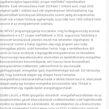
jogállamisághoz kapcsolódó „szuper mérföldkő” teljesítéséhez
kötötte. Ezek elmulasztása miatt 2024-ben 1 milliárd euró, majd 2025
végével újabb 1 milliárd euró vált végérvényesen lehívhatatlanná. Egy
közelmúltbeli kormányzati előterjesztés szerint pedig átcsoportosítás
miatt már a teljes források egyharmada, azaz több mint 1000 milliárd forint
veszne el az energiaátmenet számára.
Az MTVSZ programigazgatója hozzátette, még ha Magyarország azonnal
teljesítené is a 27 szuper mérföldkövet, a 2026. augusztusi határidőig a
tervezett beruházások jelentős részét már lehetetlen végrehajtani. A
szervezet szerint a hiányt egyetlen alap vagy program sem tudja
önmagában pótolni, ezért kiemelten fontos, hogy a rendelkezésre álló
uniós és hazai eszközök a legnagyobb energiaátmeneti és társadalmi
hasznosságú beavatkozásokra, elsősorban az épületállomány energetikai
korszerűsítésére koncentráljanak, ami hosszú távon kiszámítható
energiaszámla-csökkentést, jobb komfortot és alacsonyabb
gázfüggőséget, energetikai (gáz) importkitettséget biztosít. Ezt támasztja
alá, hogy kutatások alapján egy átlagos hazai háztartás
energiafelhasználásának kétharmadát a lakótér fűtése teszi ki, elemzések
alapján pedig egy komplex energetikai korszerűsítés akár 70%-kal is
csökkentheti egy régebbi épület energiafogyasztását.
Szabó László, a REKK igazgatója rámutatott: energiafelhasználásban és az
üvegházhatású gázok kibocsátásának csökkentésében a két legkritikusabb
szektor az épületek és a közlekedés. Az előrelépéshez és a finanszírozási
források növeléséhez fontos lenne, hogy az ETS2 szabályozási rendszer