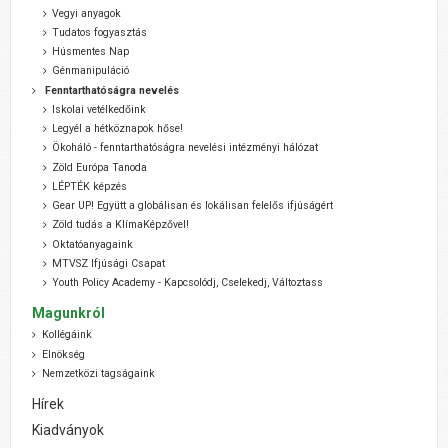
Vegyi anyagok
Tudatos fogyasztás
Húsmentes Nap
Génmanipuláció
Fenntarthatóságra nevelés
Iskolai vetélkedőink
Legyél a hétköznapok hőse!
Ökoháló - fenntarthatóságra nevelési intézményi hálózat
Zöld Európa Tanoda
LÉPTÉK képzés
Gear UP! Együtt a globálisan és lokálisan felelős ifjúságért
Zöld tudás a KlímaKépzővel!
Oktatóanyagaink
MTVSZ Ifjúsági Csapat
Youth Policy Academy - Kapcsolódj, Cselekedj, Változtass
Magunkról
Kollégáink
Elnökség
Nemzetközi tagságaink
Hírek
Kiadványok