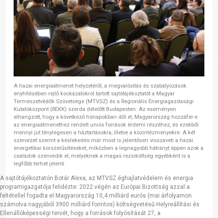
A hazai energiaátmenet helyzetéről, a megvalósítás és szabályozások
enyhítésében rejlő kockázatokról tartott sajtótájékoztatót a Magyar
Természetvédők Szövetsége (MTVSZ) és a Regionális Energiagazdasági
Kutatóközpont (REKK) szerda délelőtt Budapesten. Az eseményen
elhangzott, hogy a következő hónapokban dől el, Magyarország hozzáfér-e
az energiaátmenethez rendelt uniós források érdemi részéhez, és ezekből
mennyi jut ténylegesen a háztartásokra, illetve a közintézményekre. A két
szervezet szerint a késlekedés már most is jelentősen visszaveti a hazai
energetikai korszerűsítéseket, miközben a legnagyobb hátrányt éppen azok a
családok szenvedik el, melyeknek a magas rezsiköltség egyébként is a
legfőbb terhet jelenti.
A sajtótájékoztatón Botár Alexa, az MTVSZ éghajlatvédelem és energia
programigazgatója felidézte: 2022 végén az Európai Bizottság azzal a
feltétellel fogadta el Magyarország 10,4 milliárd eurós (mai árfolyamon
számolva nagyjából 3900 milliárd forintos) költségvetésű Helyreállítási és
Ellenállóképességi tervét, hogy a források folyósítását 27, a