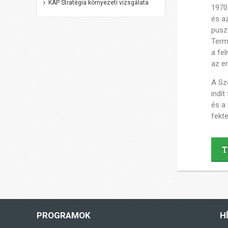
KAP Stratégia környezeti vizsgálata
1970 
és a
pusz
Term
a
fel
az e
A Sz
indí
és a
fekt
T
PROGRAMOK
H