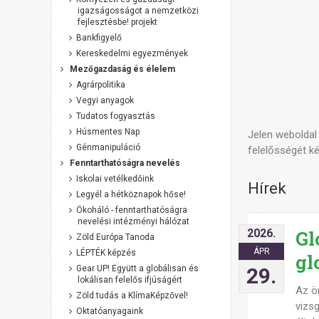
igazságosságot a nemzetközi
fejlesztésbe! projekt
Bankfigyelő
Kereskedelmi egyezmények
Mezőgazdaság és élelem
Agrárpolitika
Vegyi anyagok
Tudatos fogyasztás
Húsmentes Nap
Jelen weboldal
Génmanipuláció
felelősségét ké
Fenntarthatóságra nevelés
Iskolai vetélkedőink
Hírek
Legyél a hétköznapok hőse!
Ökoháló - fenntarthatóságra
nevelési intézményi hálózat
2026.
Gl
Zöld Európa Tanoda
ÁPR
LÉPTÉK képzés
gl
Gear UP! Együtt a globálisan és
29.
lokálisan felelős ifjúságért
Az ö
Zöld tudás a KlímaKépzővel!
vizs
Oktatóanyagaink