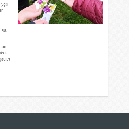
olygó
dő
függ
osan
vása
gsúlyt