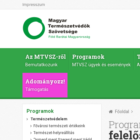
Impresszum
Az MTVSZ-ről
Programok
Bemutatkozunk
MTVSZ ügyek és események
A
Adományozz!
Támogatás
Programok
Főoldal
Természetvédelem
Progr
Fővárosi természeti értékeink
felelő
Természet-helyreállítás
“Ismerd meg! Szeresd meg! Védd