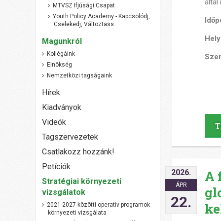
álta
MTVSZ Ifjúsági Csapat
Youth Policy Academy - Kapcsolódj,
Időp
Cselekedj, Változtass
Hely
Magunkról
Kollégáink
Szer
Elnökség
Nemzetközi tagságaink
Hírek
Kiadványok
Videók
T
Tagszervezetek
Csatlakozz hozzánk!
Petíciók
2026.
A 
Stratégiai környezeti
ÁPR
gl
vizsgálatok
22.
ke
2021-2027 közötti operatív programok
környezeti vizsgálata