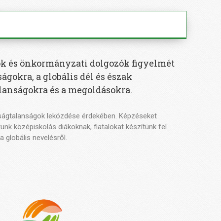
sok és önkormányzati dolgozók figyelmét
ágokra, a globális dél és észak
lanságokra és a megoldásokra.
gazságtalanságok leközdése érdekében. Képzéseket
k középiskolás diákoknak, fiatalokat készítünk fel
globális nevelésről.