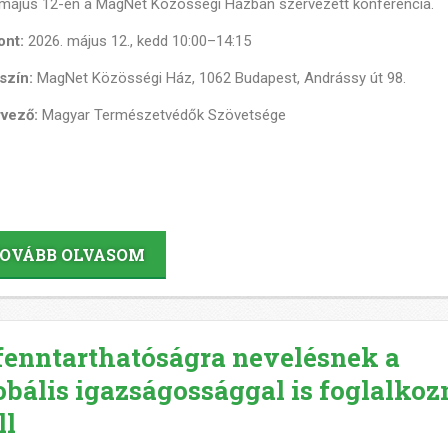
l május 12-én a MagNet Közösségi Házban szervezett konferencia.
ont:
2026. május 12., kedd 10:00–14:15
szín:
MagNet Közösségi Ház, 1062 Budapest, Andrássy út 98.
vező:
Magyar Természetvédők Szövetsége
OVÁBB OLVASOM
fenntarthatóságra nevelésnek a
obális igazságossággal is foglalkoz
ll