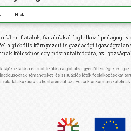
:
Hírek
ünkben fiatalok, fiatalokkal foglalkozó pedagógu
fel a globális környezeti is gazdasági igazságtalans
inak kölcsönös egymásrautaltságára, az igazságta
lok tájékoztatása és mobilizálása a globális egyenlőtlenségek és i
agógusoknak, témaheteket és szituációs játék foglalkozásokat tartun
 való találkozásra és konferenciát szervezünk önkormányzatoknak a 