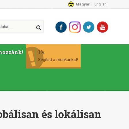
Magyar
English
hozzánk!
1%
Segítsd a munkánkat!
obálisan és lokálisan