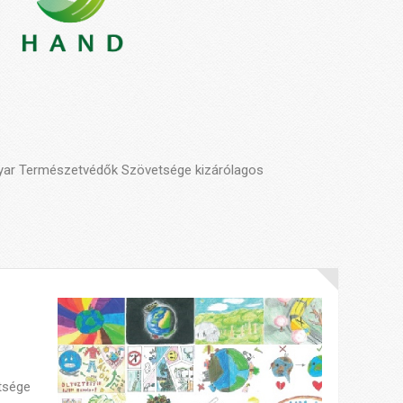
agyar Természetvédők Szövetsége kizárólagos
tsége