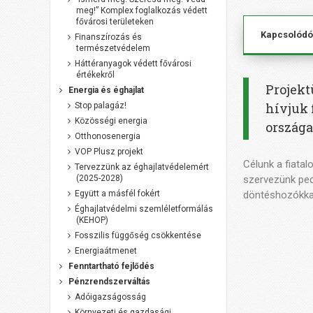
meg!” Komplex foglalkozás védett
fővárosi területeken
Kapcsolódó
Finanszírozás és
természetvédelem
Háttéranyagok védett fővárosi
értékekről
Projekt
Energia és éghajlat
hívjuk 
Stop palagáz!
Közösségi energia
országa
Otthonosenergia
VOP Plusz projekt
Célunk a fiata
Tervezzünk az éghajlatvédelemért
(2025-2028)
szervezünk ped
Együtt a másfél fokért
döntéshozókkal
Éghajlatvédelmi szemléletformálás
(KEHOP)
Fosszilis függőség csökkentése
Energiaátmenet
Fenntartható fejlődés
Pénzrendszerváltás
Adóigazságosság
Környezeti és gazdasági