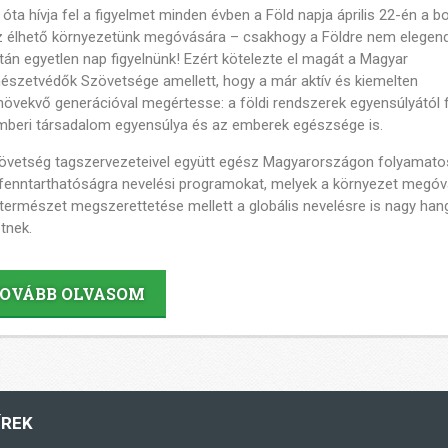
óta hívja fel a figyelmet minden évben a Föld napja április 22-én a b
z élhető környezetünk megóvására – csakhogy a Földre nem elegen
tán egyetlen nap figyelnünk! Ezért kötelezte el magát a Magyar
észetvédők Szövetsége amellett, hogy a már aktív és kiemelten
növekvő generációval megértesse: a földi rendszerek egyensúlyától 
mberi társadalom egyensúlya és az emberek egészsége is.
övetség tagszervezeteivel együtt egész Magyarországon folyamat
t fenntarthatóságra nevelési programokat, melyek a környezet megó
 természet megszerettetése mellett a globális nevelésre is nagy han
etnek.
OVÁBB OLVASOM
ÍREK