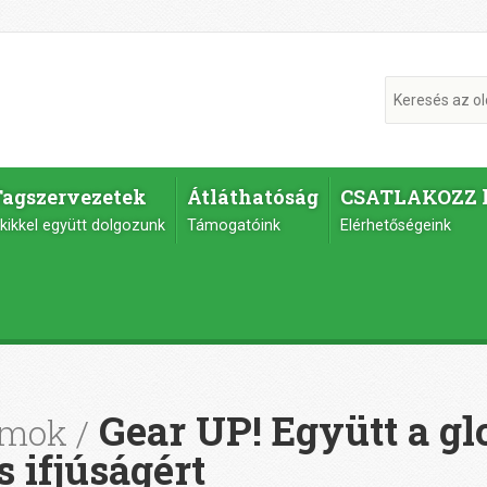
Tagszervezetek
Átláthatóság
CSATLAKOZZ 
kikkel együtt dolgozunk
Támogatóink
Elérhetőségeink
Gear UP! Együtt a gl
amok
s ifjúságért