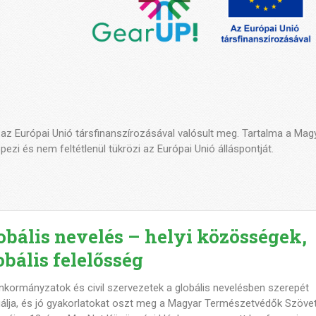
 az Európai Unió társfinanszírozásával valósult meg. Tartalma a M
pezi és nem feltétlenül tükrözi az Európai Unió álláspontját.
obális nevelés – helyi közösségek,
obális felelősség
nkormányzatok és civil szervezetek a globális nevelésben szerepét
gálja, és jó gyakorlatokat oszt meg a Magyar Természetvédők Szöve