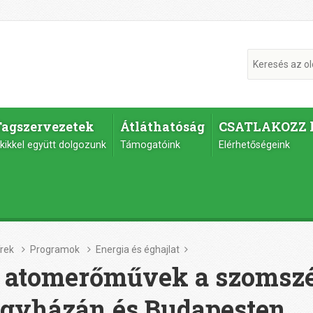
Tagszervezetek
Átláthatóság
CSATLAKOZZ 
kikkel együtt dolgozunk
Támogatóink
Elérhetőségeink
írek
Programok
Energia és éghajlat
 atomerőművek a szomszé
gyházán és Budapesten