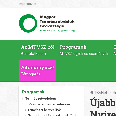
Impresszum
Az MTVSZ-ről
Programok
Bemutatkozunk
MTVSZ ügyek és események
A
Adományozz!
Támogatás
Programok
Főoldal
H
Újabb
Természetvédelem
Fővárosi természeti értékeink
Természet-helyreállítás
Nyíre
“Ismerd meg! Szeresd meg! Védd