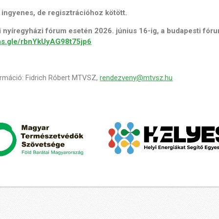
 ingyenes, de regisztrációhoz kötött.
 nyíregyházi fórum esetén 2026. június 16-ig, a budapesti fóru
rms.gle/rbnYkUyAG98t75jp6
ormáció: Fidrich Róbert MTVSZ,
rendezveny@mtvsz.hu