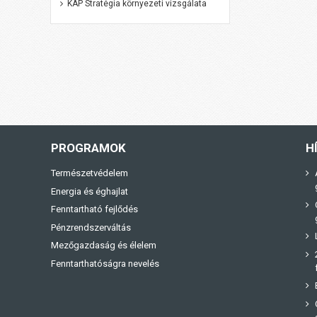
KAP Stratégia környezeti vizsgálata
PROGRAMOK
H
Természetvédelem
Energia és éghajlat
Fenntartható fejlődés
Pénzrendszerváltás
Mezőgazdaság és élelem
Fenntarthatóságra nevelés