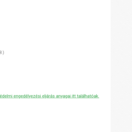
8.)
elmi engedélyezési eljárás anyagai itt találhatóak.