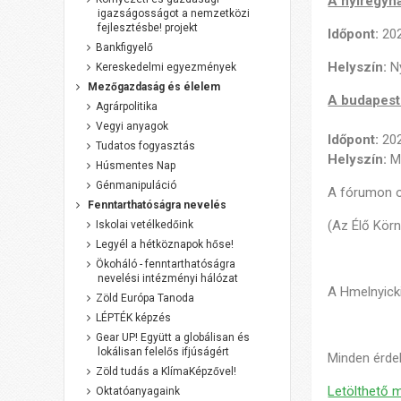
A nyíregyhá
igazságosságot a nemzetközi
fejlesztésbe! projekt
Időpont:
202
Bankfigyelő
Helyszín:
Ny
Kereskedelmi egyezmények
Mezőgazdaság és élelem
A budapesti
Agrárpolitika
Vegyi anyagok
Időpont:
202
Tudatos fogyasztás
Helyszín:
Ma
Húsmentes Nap
Génmanipuláció
A fórumon on
Fenntarthatóságra nevelés
(Az Élő Körn
Iskolai vetélkedőink
Legyél a hétköznapok hőse!
Ökoháló - fenntarthatóságra
nevelési intézményi hálózat
A Hmelnyick
Zöld Európa Tanoda
LÉPTÉK képzés
Gear UP! Együtt a globálisan és
lokálisan felelős ifjúságért
Minden érdek
Zöld tudás a KlímaKépzővel!
Letölthető m
Oktatóanyagaink