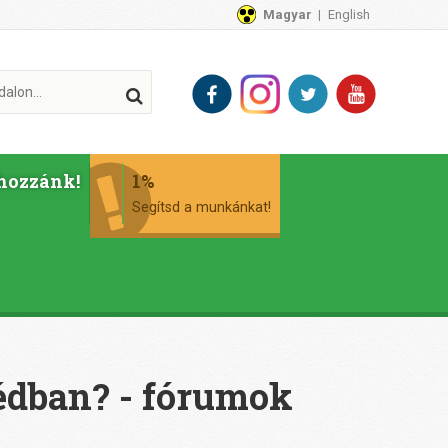
Magyar
English
hozzánk!
1%
Segítsd a munkánkat!
dban? - fórumok