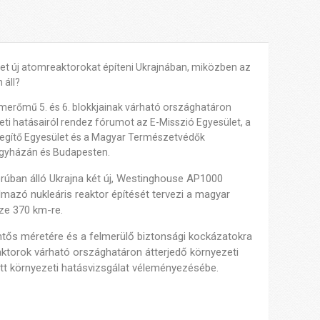
tlet új atomreaktorokat építeni Ukrajnában, miközben az
 áll?
merőmű 5. és 6. blokkjainak várható országhatáron
eti hatásairól
rendez fórumot az E-Misszió Egyesület, a
 Segítő Egyesület és a Magyar Természetvédők
gyházán és Budapesten.
orúban álló Ukrajna két új, Westinghouse AP1000
lmazó nukleáris reaktor építését tervezi a magyar
ze 370 km-re.
ntős méretére és a felmerülő biztonsági kockázatokra
ktorok várható országhatáron átterjedő környezeti
ett környezeti hatásvizsgálat véleményezésébe.