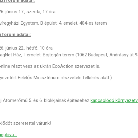
zi fórum adatai:
6. június 17., szerda, 17 óra
íregyházi Egyetem, B épület, 4. emelet, 404-es terem
 fórum adatai:
6. június 22., hétfő, 10 óra
gNet Ház, I. emelet, Bojtorján terem (1062 Budapest, Andrássy út 9
line részt vesz az ukrán EcoAction szervezet is.
yezetért Felelős Minisztérium részvétele felkérés alatt.)
ij Atomerőmű 5. és 6. blokkjainak építéséhez
kapcsolódó környezetvéd
lődőt szeretettel várunk!
eghívó...