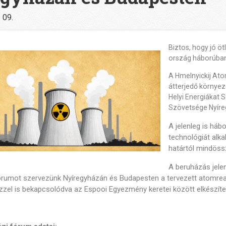
 09.
Biztos, hogy jó ö
ország háborúban
A Hmelnyickij Ato
átterjedő környez
Helyi Energiákat
Szövetsége Nyíre
A jelenleg is háb
technológiát alka
határtól mindöss
A beruházás jele
 fórumot szervezünk Nyíregyházán és Budapesten a tervezett atomrea
ezzel is bekapcsolódva az Espooi Egyezmény keretei között elkészít