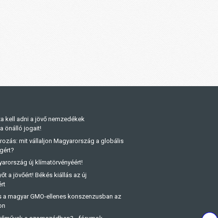
a kell adni a jövő nemzedékek
önálló jogait!
rozás: mit vállaljon Magyarország a globális
gért?
arország új klímatörvényéért!
őt a jövőért! Békés kiállás az új
rt
és a magyar GMO-ellenes konszenzusban az
on