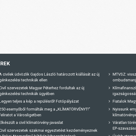
ÍREK
A civilek üdvözlik Gajdos László határozott kiállását az új
MTVSZ: vissz
génkezelési technikák ellen
ombudsmanja 
Civil szervezetek Magyar Péterhez fordultak az új
Klímafinanszí
génkezelési technikák ügyében
igazságossá
Legyen teljes a kép a repülésről! Fotópályázat
Fiatalok Magy
250 esernyőből formálták meg a „KLÍMATÖRVÉNYT!"
Nyissunk erny
feliratot a Városligetben
klímatörvényé
Elkészült a civil klímatörvény-javaslat
Váratlan tör
EP-szavazás
Civil szervezetek szakmai egyeztetést kezdeményeznek