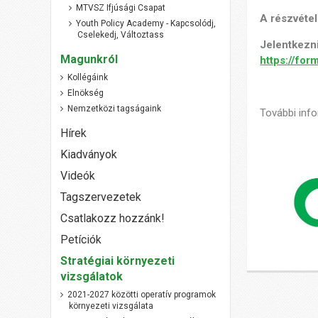
MTVSZ Ifjúsági Csapat
A részvétel
Youth Policy Academy - Kapcsolódj,
Cselekedj, Változtass
Jelentkezni
Magunkról
https://fo
Kollégáink
Elnökség
Nemzetközi tagságaink
További inf
Hírek
Kiadványok
Videók
Tagszervezetek
Csatlakozz hozzánk!
Petíciók
Stratégiai környezeti
vizsgálatok
2021-2027 közötti operatív programok
környezeti vizsgálata