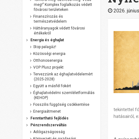
meg!” Komplex foglalkozás védett
fővárosi területeken
2026. június
Finanszírozás és
természetvédelem
Háttéranyagok védett fővárosi
értékekről
Energia és éghajlat
Stop palagáz!
Közösségi energia
Otthonosenergia
VOP Plusz projekt
Tervezzünk az éghajlatvédelemért
(2025-2028)
Együtt a másfél fokért
Éghajlatvédelmi szemléletformálás
(KEHOP)
Fosszilis függőség csökkentése
tekintettel
Energiaátmenet
hatásairól, 
Fenntartható fejlődés
Pénzrendszerváltás
Adóigazságosság
Környezeti és gazdasági