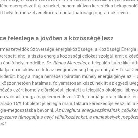
letébe csempészett új színeket, hanem aktívan keresték a bekapcsoló
tt helyi természetvédelmi és fenntarthatósági programok révén.
e feleslege a jövőben a közösségé lesz
rmészetvédők Szövetsége energiaközössége, a Közösségi Energia Sz
keresett, ahol a tiszta energia közösségi célokat szolgál, amit a ké
 épülő helyi modellbe.
Dr. Rénes Marcellel
, a település turisztikai 
aládja ma is aktívan élteti az üvegművesség hagyományát – Litkai G
kiderült, hogy a maga nemében páratlan műhely energiaigénye az – o
köszönhetően hatalmas, folyamatosan készülnek itt az egyedi üvegt
házás ezért komoly előrelépést jelentett a település ökológiai láb
n valósult meg, a napelemrendszer 2026. februárja óta működik, és
aradó 15% többletet jelenleg a manufaktúra kereskedője veszi át; a
rgia-megosztásba bevonni.
Az üveghuta energiaszámláinak csökken
gyszerre támogatja a helyi vállalkozásokat, a munkahelyek megőrzés
sát.