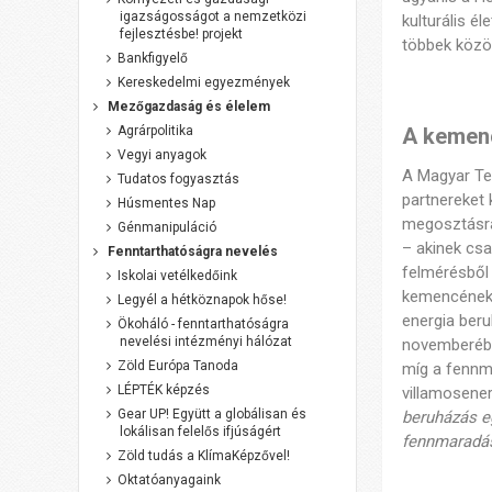
igazságosságot a nemzetközi
kulturális é
fejlesztésbe! projekt
többek közö
Bankfigyelő
Kereskedelmi egyezmények
Mezőgazdaság és élelem
Agrárpolitika
A kemenc
Vegyi anyagok
A Magyar Te
Tudatos fogyasztás
partnereket 
Húsmentes Nap
megosztásra
Génmanipuláció
– akinek cs
Fenntarthatóságra nevelés
felmérésből 
Iskolai vetélkedőink
kemencének 
Legyél a hétköznapok hőse!
energia beru
Ökoháló - fenntarthatóságra
nevelési intézményi hálózat
novemberébe
Zöld Európa Tanoda
míg a fennm
LÉPTÉK képzés
villamosene
Gear UP! Együtt a globálisan és
beruházás e
lokálisan felelős ifjúságért
fennmaradá
Zöld tudás a KlímaKépzővel!
Oktatóanyagaink