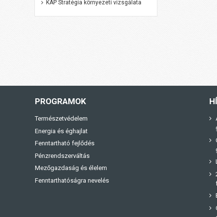
KAP Stratégia környezeti vizsgálata
PROGRAMOK
H
Természetvédelem
Energia és éghajlat
Fenntartható fejlődés
Pénzrendszerváltás
Mezőgazdaság és élelem
Fenntarthatóságra nevelés