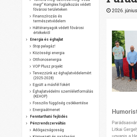
meg!” Komplex foglalkozás védett
fővárosi területeken
2026. június
Finanszírozás és
természetvédelem
Háttéranyagok védett fővárosi
értékekről
Energia és éghajlat
Stop palagáz!
Közösségi energia
Otthonosenergia
VOP Plusz projekt
Tervezzünk az éghajlatvédelemért
(2025-2028)
Együtt a másfél fokért
Éghajlatvédelmi szemléletformálás
(KEHOP)
Fosszilis függőség csökkentése
Energiaátmenet
Humorist
Fenntartható fejlődés
Parádsasvár
Pénzrendszerváltás
Litkai Gerge
Adóigazságosság
ugyanis a H
Környezeti és gazdasági