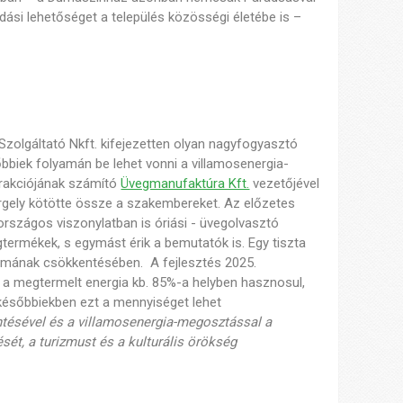
dási lehetőséget a település közösségi életébe is –
olgáltató Nkft. kifejezetten olyan nagyfogyasztó
sőbbiek folyamán be lehet vonni a villamosenergia-
attrakciójának számító
Üvegmanufaktúra Kft.
vezetőjével
ergely kötötte össze a szakembereket. Az előzetes
rszágos viszonylatban is óriási - üvegolvasztó
ermékek, s egymást érik a bemutatók is. Egy tiszta
nyomának csökkentésében. A fejlesztés 2025.
 a megtermelt energia kb. 85%-a helyben hasznosul,
 későbbiekben ezt a mennyiséget lehet
tésével és a villamosenergia-megosztással a
ét, a turizmust és a kulturális örökség