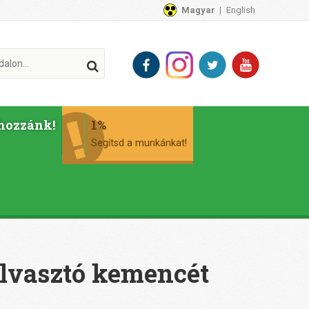
Magyar
English
hozzánk!
1%
Segítsd a munkánkat!
olvasztó kemencét