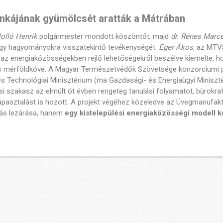
nkájának gyümölcsét aratták a Mátrában
olló Henrik
polgármester mondott köszöntőt, majd
dr. Rénes Marce
gy hagyományokra visszatekintő tevékenységét.
Éger Ákos
, az MTV
 az energiaközösségekben rejlő lehetőségekről beszélve kiemelte, h
tos mérföldköve. A Magyar Természetvédők Szövetsége konzorciumi p
s Technológiai Minisztérium (ma Gazdasági- és Energiaügyi Miniszté
i szakasz az elmúlt öt évben rengeteg tanulási folyamatot, bürokrat
apasztalást is hozott. A projekt végéhez közeledve az Üvegmanufa
ás lezárása, hanem
egy kistelepülési energiaközösségi modell 