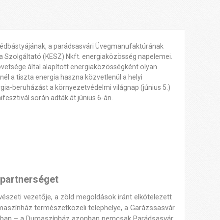
védbástyájának, a parádsasvári Üvegmanufaktúrának
a Szolgáltató (KESZ) Nkft. energiaközösség napelemei.
tsége által alapított energiaközösségként olyan
él a tiszta energia haszna közvetlenül a helyi
gia-beruházást a környezetvédelmi világnap (június 5.)
fesztivál során adták át június 6-án.
a partnerséget
szeti vezetője, a zöld megoldások iránt elkötelezett
umaszínház természetközeli telephelye, a Garázssasvár
zonban – a Dumaszínház azonban nemcsak Parádsasvár