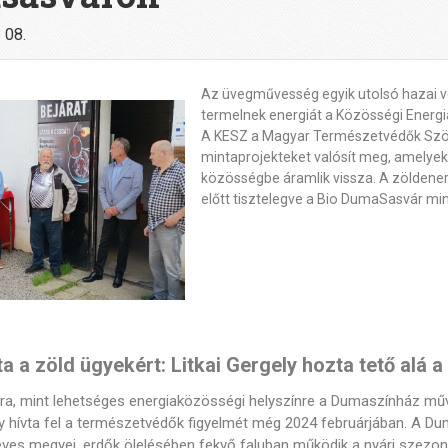
 08.
Az üvegművesség egyik utolsó hazai 
termelnek energiát a Közösségi Energi
A KESZ a Magyar Természetvédők Szöve
mintaprojekteket valósít meg, amelyekn
közösségbe áramlik vissza. A zöldener
előtt tisztelegve a Bio DumaSasvár mini
a a zöld ügyekért: Litkai Gergely hozta tető alá 
ra, mint lehetséges energiaközösségi helyszínre a Dumaszínház művé
ly hívta fel a természetvédők figyelmét még 2024 februárjában. A D
eves megyei, erdők ölelésében fekvő faluban működik a nyári sze