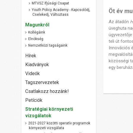
MTVSZ Ifjúsági Csapat
Öt év mu
Youth Policy Academy - Kapcsolódj,
Cselekedj, Változtass
Az átadón
H
Magunkról
üveghuta na
Kollégáink
ügyvezetője
Elnökség
teli út fon
Nemzetközi tagságaink
Innovációs é
megvalósítás
Hírek
közösségi t
Kiadványok
egy beruház
Videók
Tagszervezetek
Csatlakozz hozzánk!
Petíciók
Stratégiai környezeti
vizsgálatok
2021-2027 közötti operatív programok
környezeti vizsgálata