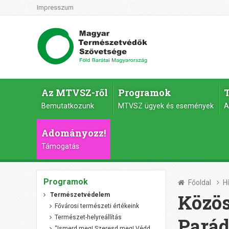
Impresszum
Az MTVSZ-ről
Programok
Bemutatkozunk
MTVSZ ügyek és események
A
Adományozz!
Támogatás
Programok
Főoldal
H
Közös
Természetvédelem
Fővárosi természeti értékeink
Természet-helyreállítás
Parád
“Ismerd meg! Szeresd meg! Védd