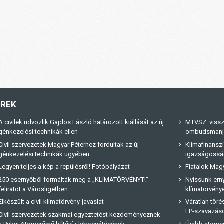
ÍREK
A civilek üdvözlik Gajdos László határozott kiállását az új
MTVSZ: vissz
génkezelési technikák ellen
ombudsmanja 
Civil szervezetek Magyar Péterhez fordultak az új
Klímafinanszí
génkezelési technikák ügyében
igazságossá
Legyen teljes a kép a repülésről! Fotópályázat
Fiatalok Magy
250 esernyőből formálták meg a „KLÍMATÖRVÉNYT!"
Nyissunk erny
feliratot a Városligetben
klímatörvényé
Elkészült a civil klímatörvény-javaslat
Váratlan tör
EP-szavazás
Civil szervezetek szakmai egyeztetést kezdeményeznek