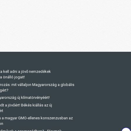
a kell adni a jövő nemzedékek
önálló jogait!
rozás: mit vállaljon Magyarország a globális
gért?
arország új klímatörvényéért!
őt a jövőért! Békés kiállás az új
rt
és a magyar GMO-ellenes konszenzusban az
on