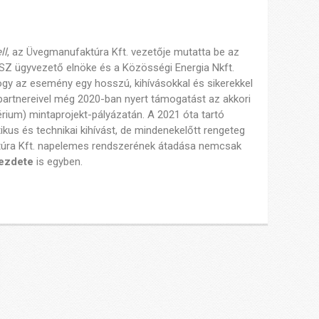
ll
, az Üvegmanufaktúra Kft. vezetője mutatta be az
SZ ügyvezető elnöke és a Közösségi Energia Nkft.
ogy az esemény egy hosszú, kihívásokkal és sikerekkel
artnereivel még 2020-ban nyert támogatást az akkori
rium) mintaprojekt-pályázatán. A 2021 óta tartó
ikus és technikai kihívást, de mindenekelőtt rengeteg
ktúra Kft. napelemes rendszerének átadása nemcsak
kezdete
is egyben.