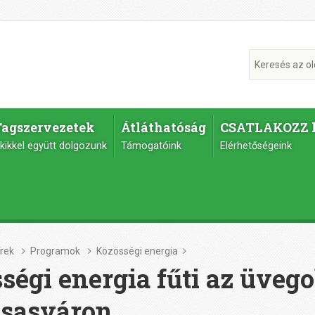
Tagszervezetek
Átláthatóság
CSATLAKOZZ 
kikkel együtt dolgozunk
Támogatóink
Elérhetőségeink
írek
Programok
Közösségi energia
ségi energia fűti az üveg
sasváron