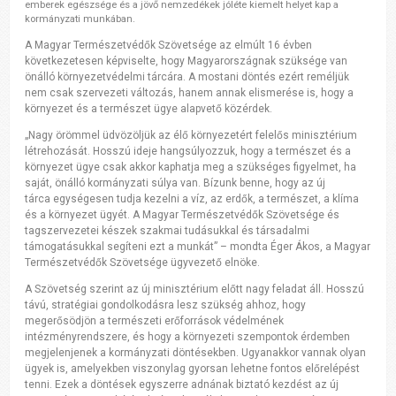
emberek egészsége és a jövő nemzedékek jóléte kiemelt helyet kap a
kormányzati munkában.
A Magyar Természetvédők Szövetsége az elmúlt 16 évben
következetesen képviselte, hogy Magyarországnak szüksége van
önálló környezetvédelmi tárcára. A mostani döntés ezért reméljük
nem csak szervezeti változás, hanem annak elismerése is, hogy a
környezet és a természet ügye alapvető közérdek.
„Nagy örömmel üdvözöljük az élő környezetért felelős minisztérium
létrehozását. Hosszú ideje hangsúlyozzuk, hogy a természet és a
környezet ügye csak akkor kaphatja meg a szükséges figyelmet, ha
saját, önálló kormányzati súlya van. Bízunk benne, hogy az új
tárca egységesen tudja kezelni a víz, az erdők, a természet, a klíma
és a környezet ügyét. A Magyar Természetvédők Szövetsége és
tagszervezetei készek szakmai tudásukkal és társadalmi
támogatásukkal segíteni ezt a munkát” – mondta Éger Ákos, a Magyar
Természetvédők Szövetsége ügyvezető elnöke.
A Szövetség szerint az új minisztérium előtt nagy feladat áll. Hosszú
távú, stratégiai gondolkodásra lesz szükség ahhoz, hogy
megerősödjön a természeti erőforrások védelmének
intézményrendszere, és hogy a környezeti szempontok érdemben
megjelenjenek a kormányzati döntésekben. Ugyanakkor vannak olyan
ügyek is, amelyekben viszonylag gyorsan lehetne fontos előrelépést
tenni. Ezek a döntések egyszerre adnának biztató kezdést az új