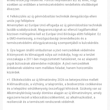
értékű erdők jogi védelmét. Fontos helyreállítani azt az elvet, hogy
ezekben az erdőkben a természetvédelmi rendeltetés elsőbbséget
élvezzen.
4. Felkészülés az új génmódosítási technikák deregulációja elleni
uniós jogi fellépésre
Amennyiben az Európai Unió elfogadja az új génmódosítási technikák
lazább szabályozását, Magyarországnak az ellenző tagállamokkal
közösen mérlegelnie kell az Európai Unió Bírósága előtti fellépést. Ez
a GMO-mentesség, a mezőgazdasági önrendelkezés és a
természetvédelmi elővigyázatosság szempontjából is kulcskérdés.
5. Újra legyen önálló ombudsman a jövő nemzedékek védelmére
A környezeti és klímaügyek súlya azt indokolja, hogy ez a terület
visszakapja a 2011-ben megszüntetett hatásköreit, ne az alapvető
jogok biztosának alárendelve működjön. A jövő nemzedékek
érdekeinek védelme nem mellékes feladat, hanem horizontális
közérdek.
+1. Elköteleződés az új klímatörvény 2026-os beterjesztése mellett
A klímaváltozás, a vízhiány, a talajromlás, a biodiverzitás csökkenése
és a települési sérülékenység összefüggő kihívások. Szükség van az
Alkotmánybíróság tavalyi döntése alapján az új klímatörvényre, amely
egyszerre kezeli a kibocsátáscsökkentést, az alkalmazkodást, a
rezilienciát és a természeti rendszerek védelmét.