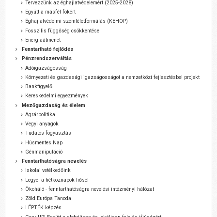
Tervezzünk az éghajlatvédelemért (2025-2028)
Együtt a másfél fokért
Éghajlatvédelmi szemléletformálás (KEHOP)
Fosszilis függőség csökkentése
Energiaátmenet
Fenntartható fejlődés
Pénzrendszerváltás
Adóigazságosság
Környezeti és gazdasági igazságosságot a nemzetközi fejlesztésbe! projekt
Bankfigyelő
Kereskedelmi egyezmények
Mezőgazdaság és élelem
Agrárpolitika
Vegyi anyagok
Tudatos fogyasztás
Húsmentes Nap
Génmanipuláció
Fenntarthatóságra nevelés
Iskolai vetélkedőink
Legyél a hétköznapok hőse!
Ökoháló - fenntarthatóságra nevelési intézményi hálózat
Zöld Európa Tanoda
LÉPTÉK képzés