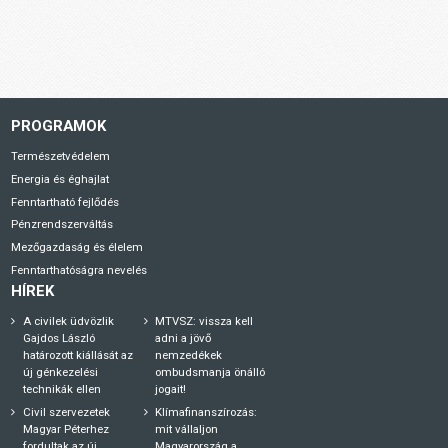
PROGRAMOK
Természetvédelem
Energia és éghajlat
Fenntartható fejlődés
Pénzrendszerváltás
Mezőgazdaság és élelem
Fenntarthatóságra nevelés
HÍREK
A civilek üdvözlik
MTVSZ: vissza kell
Gajdos László
adni a jövő
határozott kiállását az
nemzedékek
új génkezelési
ombudsmanja önálló
technikák ellen
jogait!
Civil szervezetek
Klímafinanszírozás:
Magyar Péterhez
mit vállaljon
fordultak az új
Magyarország a