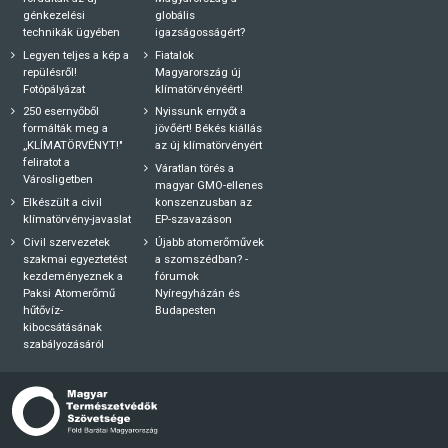
génkezelési
globális
technikák ügyében
igazságosságért?
Legyen teljes a kép a
Fiatalok
repülésről!
Magyarország új
Fotópályázat
klímatörvényéért!
250 esernyőből
Nyissunk ernyőt a
formálták meg a
jövőért! Békés kiállás
„KLÍMATÖRVÉNYT!"
az új klímatörvényért
feliratot a
Váratlan törés a
Városligetben
magyar GMO-ellenes
Elkészült a civil
konszenzusban az
klímatörvény-javaslat
EP-szavazáson
Civil szervezetek
Újabb atomerőművek
szakmai egyeztetést
a szomszédban? -
kezdeményeznek a
fórumok
Paksi Atomerőmű
Nyíregyházán és
hűtővíz-
Budapesten
kibocsátásának
szabályozásáról