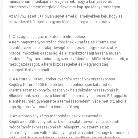
minisztérium munkájának, és jeleznék, hogy a környezet- és
természetvédelem megfelelő figyelmet kap újra Magyarországon.
Az MTVSZ ezért 5+1 olyan ügyet emel ki, amelyekben kéri, hogy az
elkövetkező hónapokban gyors lépéseket tegyen a kormány.
1. Országos palagáz-moratórium elrendelése
A nem hagyományos szénhidrogének kutatása és kitermelése
jelentős vízkészlet-, talaj-, levegő- és egészségügyi kockázatokat
hordoz, miközben gazdasági és ellátásbiztonsági haszna erősen
kérdéses. Egy moratórium egyszerre védené az Alföld vízkészleteit, a
mezőgazdaságot, a helyi közösségeket és Magyarország
klímapolitikai vállalásait.
2. A Natura 2000 területeket gyengítő szabályok visszavonása
Kérjük a Natura 2000 területeken a szénhidrogén-kutatást és -
kitermelést megkönnyítő szabályok haladéktalan visszavonását.
Álláspontunk szerint ez a könnyítés alkotmányellenes és EU-joggal is
ellentétes, mert gyengítette a természetvédelmi védelmet ott, ahol a
legszigorúbb óvatosságra lenne szükség.
3. Az erdőtörvény káros módosításainak visszavonása
Kérjük az erdőtörvénynek az Ukrajna salátatörvénnyel bevezetett
módosításának visszavonását. Álláspontunk szerint ez az
alkotmányellenes változtatás gyengítette a védett és nagy természeti