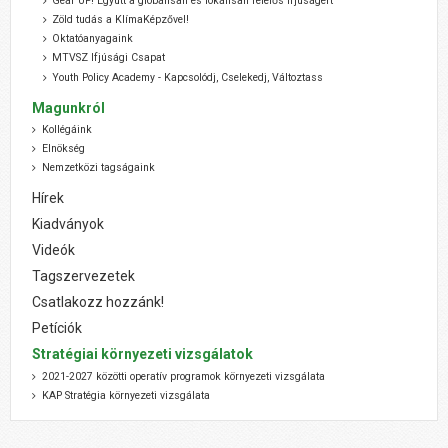
Gear UP! Együtt a globálisan és lokálisan felelős ifjúságért
Zöld tudás a KlímaKépzővel!
Oktatóanyagaink
MTVSZ Ifjúsági Csapat
Youth Policy Academy - Kapcsolódj, Cselekedj, Változtass
Magunkról
Kollégáink
Elnökség
Nemzetközi tagságaink
Hírek
Kiadványok
Videók
Tagszervezetek
Csatlakozz hozzánk!
Petíciók
Stratégiai környezeti vizsgálatok
2021-2027 közötti operatív programok környezeti vizsgálata
KAP Stratégia környezeti vizsgálata