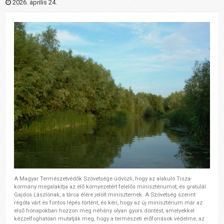
2026. április 24.
A Magyar Természetvédők Szövetsége üdvözli, hogy az alakuló Tisza-
kormány megalakítja az élő környezetért felelős minisztériumot, és gratulál
Gajdos Lászlónak, a tárca élére jelölt miniszternek. A Szövetség szerint
régóta várt és fontos lépés történt, és kéri, hogy az új minisztérium már az
első hónapokban hozzon meg néhány olyan gyors döntést, amelyekkel
kézzelfoghatóan mutatják meg, hogy a természeti erőforrások védelme, az