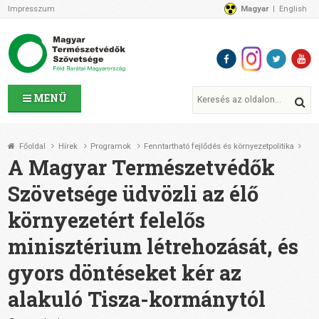
Impresszum
Magyar
English
Az MTVSZ-ről
Bemutatkozunk
Programok
MTVSZ ügyek és események
Tagszervezetek
MENÜ
Akikkel együtt dolgozunk
Átláthatóság
Főoldal
Hírek
Programok
Fenntartható fejlődés és környezetpolitika
Támogatóink
A Magyar Természetvédők
CSATLAKOZZ hozzánk!
Szövetsége üdvözli az élő
Elérhetőségeink
környezetért felelős
1%
Segítsd a munkánkat!
minisztérium létrehozását, és
Adományozz!
gyors döntéseket kér az
Támogatás
alakuló Tisza-kormánytól