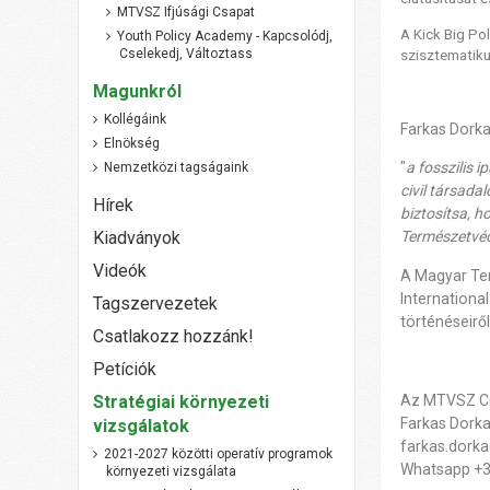
MTVSZ Ifjúsági Csapat
A
Kick
Big
Pol
Youth Policy Academy - Kapcsolódj,
Cselekedj, Változtass
szisztematiku
Magunkról
Kollégáink
Farkas Dork
Elnökség
"
a fosszilis 
Nemzetközi tagságaink
civil társada
Hírek
biztosítsa, h
Természetvéd
Kiadványok
Videók
A Magyar Te
Internationa
Tagszervezetek
történéseiről
Csatlakozz hozzánk!
Petíciók
Az MTVSZ CO
Stratégiai környezeti
Farkas Dork
vizsgálatok
farkas.dork
2021-2027 közötti operatív programok
Whatsapp +
környezeti vizsgálata