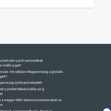
a kell adni a jövő nemzedékek
önálló jogait!
rozás: mit vállaljon Magyarország a globális
gért?
arország új klímatörvényéért!
őt a jövőért! Békés kiállás az új
rt
és a magyar GMO-ellenes konszenzusban az
on