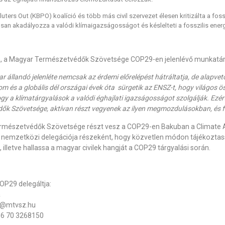
luters
Out (KBPO) koalíció és több más civil szervezet élesen kritizálta a fos
san akadályozza a valódi klímaigazságosságot és késlelteti a fosszilis energi
a, a Magyar Természetvédők Szövetsége COP29-en jelenlévő munkatár
ipar állandó jelenléte nemcsak az érdemi előrelépést hátráltatja, de alap
lom és a globális dél országai évek óta
sürgetik az ENSZ-t, hogy világos ö
ogy a klímatárgyalások a valódi éghajlati igazságosságot szolgálják.
Ezér
ők Szövetsége, aktívan részt vegyenek az ilyen megmozdulásokban, és
rmészetvédők Szövetsége részt vesz a COP29-en Bakuban a
Climate
A
l nemzetközi delegációja részeként, hogy közvetlen módon tájékozta
, illetve hallassa a magyar civilek hangját a COP29 tárgyalási során.
P29 delegáltja:
a
a@mtvsz.hu
36 70 3268150