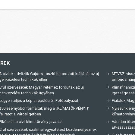
ÍREK
A civilek üdvözlik Gajdos László határozott kiállását az új
MTVSZ: vissz
génkezelési technikák ellen
ombudsmanja 
Civil szervezetek Magyar Péterhez fordultak az új
Klímafinanszí
génkezelési technikák ügyében
igazságossá
Legyen teljes a kép a repülésről! Fotópályázat
Fiatalok Magy
250 esernyőből formálták meg a „KLÍMATÖRVÉNYT!"
Nyissunk erny
feliratot a Városligetben
klímatörvényé
Elkészült a civil klímatörvény-javaslat
Váratlan tör
EP-szavazás
Civil szervezetek szakmai egyeztetést kezdeményeznek