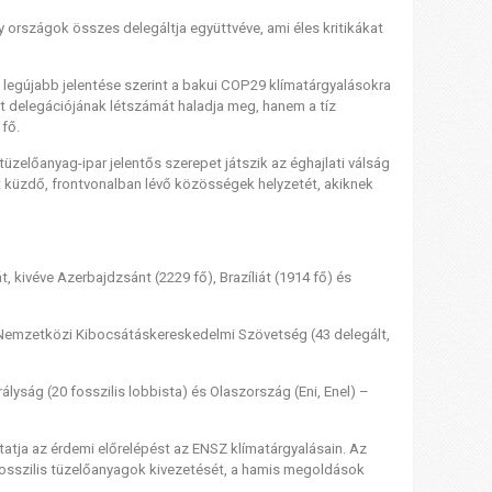
y országok összes delegáltja együttvéve, ami éles kritikákat
ó legújabb jelentése szerint a bakui COP29 klímatárgyalásokra
t delegációjának létszámát haladja meg, hanem a tíz
 fő.
üzelőanyag-ipar jelentős szerepet játszik az éghajlati válság
rt küzdő, frontvonalban lévő közösségek helyzetét, akiknek
 kivéve Azerbajdzsánt (2229 fő), Brazíliát (1914 fő) és
 a Nemzetközi Kibocsátáskereskedelmi Szövetség (43 delegált,
lyság (20 fosszilis lobbista) és Olaszország (Eni, Enel) –
tatja az érdemi előrelépést az ENSZ klímatárgyalásain. Az
a fosszilis tüzelőanyagok kivezetését, a hamis megoldások