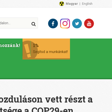
Magyar
English
hozzánk!
1%
Segítsd a munkánkat!
ozduláson vett részt a
tsége a COP29-en