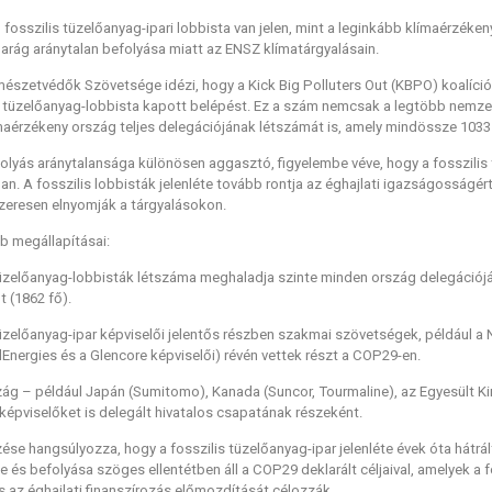
fosszilis tüzelőanyag-ipari lobbista van jelen, mint a leginkább klímaérzéken
iparág aránytalan befolyása miatt az ENSZ klímatárgyalásain.
rmészetvédők
Szövetsége idézi, hogy a Kick Big Polluters Out (KBPO) koalíci
s tüzelőanyag-lobbista kapott belépést. Ez a szám nemcsak a legtöbb nemze
maérzékeny ország teljes delegációjának létszámát is, amely mindössze 1033
folyás aránytalansága különösen aggasztó, figyelembe véve, hogy a fosszilis t
an. A fosszilis lobbisták jelenléte tovább rontja az éghajlati igazságosságé
zeresen elnyomják a tárgyalásokon.
b megállapításai:
 tüzelőanyag-lobbisták létszáma meghaladja szinte minden ország delegációját,
 (1862 fő).
 tüzelőanyag-ipar képviselői jelentős részben szakmai szövetségek, például
lEnergies és a Glencore képviselői) révén vettek részt a COP29-en.
ág – például Japán (
Sumitomo), Kanada (Suncor, Tourmaline), az Egyesült Kirá
i képviselőket is delegált hivatalos csapatának részeként.
se hangsúlyozza, hogy a fosszilis tüzelőanyag-ipar jelenléte évek óta hátrál
éte és befolyása szöges ellentétben áll a COP29 deklarált céljaival, amelyek 
és az éghajlati finanszírozás előmozdítását célozzák.