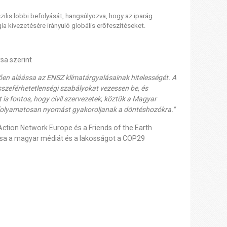
szilis lobbi befolyását, hangsúlyozva, hogy az iparág
a kivezetésére irányuló globális erőfeszítéseket.
sa szerint
vetően aláássa az ENSZ klímatárgyalásainak hitelességét. A
sszeférhetetlenségi szabályokat vezessen be, és
t is fontos, hogy civil szervezetek, köztük a Magyar
 folyamatosan nyomást gyakoroljanak a döntéshozókra."
ction Network Europe és a
Friends
of
the
Earth
ssa a magyar médiát és a lakosságot a COP29