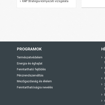
KAP Stratégia környezeti vizsgálata
PROGRAMOK
H
Természetvédelem
Energia és éghajlat
Fenntartható fejlődés
Pénzrendszerváltás
Mezőgazdaság és élelem
Fenntarthatóságra nevelés