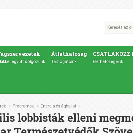
Tagszervezetek
Átláthatóság
CSATLAKOZZ 
kikkel együtt dolgozunk
Támogatóink
Elérhetőségeink
írek
Programok
Energia és éghajlat
ilis lobbisták elleni megm
r Természetvédők Szöve