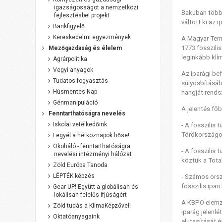
igazságosságot a nemzetközi
Bakuban több 
fejlesztésbe! projekt
váltott ki az 
Bankfigyelő
Kereskedelmi egyezmények
A Magyar Te
1773 fosszili
Mezőgazdaság és élelem
leginkább klí
Agrárpolitika
Vegyi anyagok
Az iparági be
Tudatos fogyasztás
súlyosbításáb
Húsmentes Nap
hangját rends
Génmanipuláció
A jelentés f
őb
Fenntarthatóságra nevelés
Iskolai vetélkedőink
- A fosszilis
Törökországot
Legyél a hétköznapok hőse!
Ökoháló - fenntarthatóságra
- A fosszilis
nevelési intézményi hálózat
köztük a
Tota
Zöld Európa Tanoda
LÉPTÉK képzés
- Számos orsz
fosszilis ipar
Gear UP! Együtt a globálisan és
lokálisan felelős ifjúságért
A KBPO elemzé
Zöld tudás a KlímaKépzővel!
iparág jelenl
Oktatóanyagaink
elutasítását 