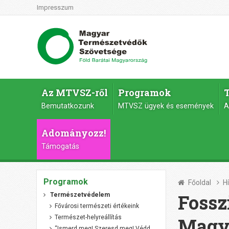
Impresszum
Az MTVSZ-ről
Programok
Bemutatkozunk
MTVSZ ügyek és események
A
Adományozz!
Támogatás
Programok
Főoldal
H
Fossz
Természetvédelem
Fővárosi természeti értékeink
Természet-helyreállítás
Magya
“Ismerd meg! Szeresd meg! Védd