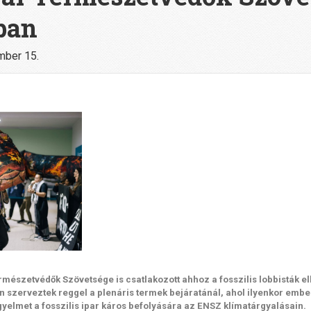
ban
mber 15.
mészetvédők Szövetsége is csatlakozott ahhoz a fosszilis lobbisták
 szerveztek reggel a plenáris termek bejáratánál, ahol ilyenkor embere
figyelmet a fosszilis ipar káros befolyására az ENSZ klímatárgyalásain.