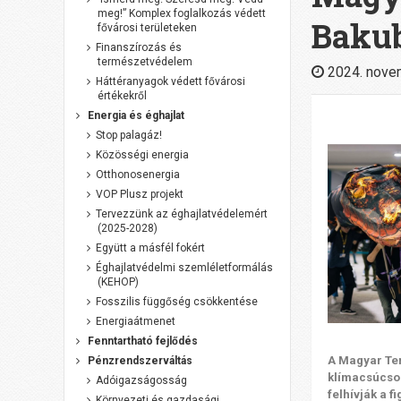
meg!” Komplex foglalkozás védett
Baku
fővárosi területeken
Finanszírozás és
természetvédelem
2024. nove
Háttéranyagok védett fővárosi
értékekről
Energia és éghajlat
Stop palagáz!
Közösségi energia
Otthonosenergia
VOP Plusz projekt
Tervezzünk az éghajlatvédelemért
(2025-2028)
Együtt a másfél fokért
Éghajlatvédelmi szemléletformálás
(KEHOP)
Fosszilis függőség csökkentése
Energiaátmenet
Fenntartható fejlődés
A Magyar Ter
Pénzrendszerváltás
klímacsúcson
Adóigazságosság
felhívják a 
Környezeti és gazdasági