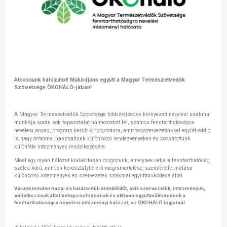
Alkossunk hálózatot!
Működjünk együtt a Magyar Természetvédők
Szövetsége ÖKOHÁLÓ-jában!
A Magyar Természetvédők Szövetsége több évtizedes környezeti nevelési szakmai
munkája során sok tapasztalat halmozódott fel, számos fenntarthatóságra
nevelési anyag, program került kidolgozásra, amit tagszervezetinkkel együtt eddig
is nagy örömmel használtunk különböző rendezvényeken és bocsátottunk
különféle intézmények rendelkezésére.
Most egy olyan hálózat kialakításán dolgozunk, amelynek célja a fenntarthatóság
széles körű, minden korosztályt elérő megismertetése, szemléletformálása
különböző intézmények és szervezetek szakmai együttműködése által.
Várunk
minden hazai és határontúli érdeklődőt, akik szervezetük, intézményük,
vállalkozásuk által bekapcsolódnának és aktívan együttműködnének a
fenntarthatóságra nevelési intézményi hálózat, az ÖKOHÁLÓ tagjaival