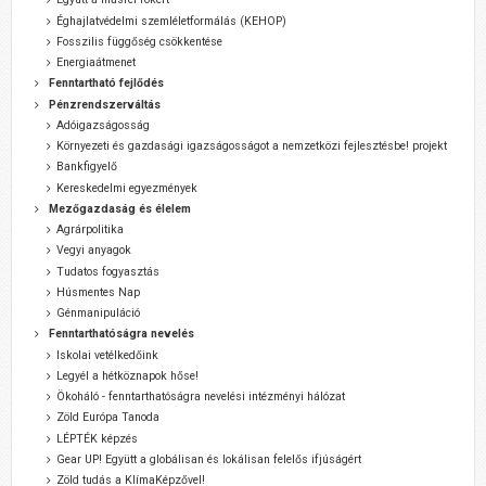
Éghajlatvédelmi szemléletformálás (KEHOP)
Fosszilis függőség csökkentése
Energiaátmenet
Fenntartható fejlődés
Pénzrendszerváltás
Adóigazságosság
Környezeti és gazdasági igazságosságot a nemzetközi fejlesztésbe! projekt
Bankfigyelő
Kereskedelmi egyezmények
Mezőgazdaság és élelem
Agrárpolitika
Vegyi anyagok
Tudatos fogyasztás
Húsmentes Nap
Génmanipuláció
Fenntarthatóságra nevelés
Iskolai vetélkedőink
Legyél a hétköznapok hőse!
Ökoháló - fenntarthatóságra nevelési intézményi hálózat
Zöld Európa Tanoda
LÉPTÉK képzés
Gear UP! Együtt a globálisan és lokálisan felelős ifjúságért
Zöld tudás a KlímaKépzővel!