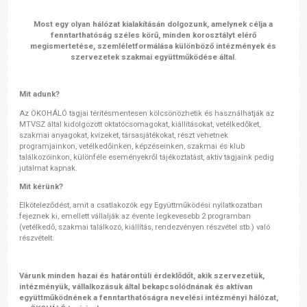
Most egy olyan hálózat kialakításán dolgozunk, amelynek célja a
fenntarthatóság széles körű, minden korosztályt elérő
megismertetése, szemléletformálása különböző intézmények és
szervezetek szakmai együttműködése által.
Mit adunk?
Az ÖKOHÁLÓ tagjai térítésmentesen kölcsönözhetik és használhatják az
MTVSZ által kidolgozott oktatócsomagokat, kiállításokat, vetélkedőket,
szakmai anyagokat, kvízeket, társasjátékokat, részt vehetnek
programjainkon, vetélkedőinken, képzéseinken, szakmai és klub
találkozóinkon, különféle eseményekről tájékoztatást, aktív tagjaink pedig
jutalmat kapnak.
Mit kérünk?
Elköteleződést, amit a csatlakozók egy Együttműködési nyilatkozatban
fejeznek ki, emellett vállalják az évente legkevesebb 2 programban
(vetélkedő, szakmai találkozó, kiállítás, rendezvényen részvétel stb.) való
részvételt.
Várunk
minden hazai és határontúli érdeklődőt, akik szervezetük,
intézményük, vállalkozásuk által bekapcsolódnának és aktívan
együttműködnének a fenntarthatóságra nevelési intézményi hálózat,