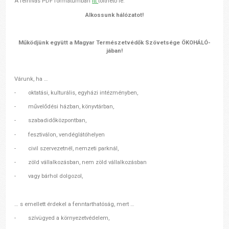
A felhívás PDF formátumban
itt
tölthető le.
Alkossunk hálózatot!
Működjünk együtt a Magyar Természetvédők Szövetsége ÖKOHÁLÓ-
jában!
Várunk, ha …
- oktatási, kulturális, egyházi intézményben,
- művelődési házban, könyvtárban,
- szabadidőközpontban,
- fesztiválon, vendéglátóhelyen
- civil szervezetnél, nemzeti parknál,
- zöld vállalkozásban, nem zöld vállalkozásban
- vagy bárhol dolgozol,
… s emellett érdekel a fenntarthatóság, mert …
- szívügyed a környezetvédelem,