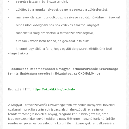
- szeretsz játszani és játszva tanulni,
- zöldítedéd a munkahelyedet, de nem szereted a zöldrefestést,
- már évek óta ezen gondolkodsz, s szívesen együttműködnél másokkal
- nincs időd kidolgozni sok-sok érdekes szakmai anyagot,
- másokat is megismertetnél a természet szépségével,
- túrázás közben nem bánod, ha geoládát is találsz,
- kitennél egy táblát a falra, hogy együtt dolgozunk körülöttünk lévő
világért, akkor
…
csatlakozz intézményeddel a Magyar Természetvédők Szövetsége
fenntarthatóságra nevelési hálózatához, az ÖKOHÁLÓ-hoz!
Regisztrálj! ITT:
https://okoklikk.hu/okohalo
A Magyar Természetvédők Szövetsége több évtizedes környezeti nevelési
szakmai munkája során sok tapasztalat halmozódott fel, számos
fenntarthatóságra nevelési anyag, program került kidolgozásra, amit
tagszervezetinkkel együtt eddig is nagy örömmel használtunk különféle
rendezvényeken és bocsátottunk különféle intézmények rendelkezésére.