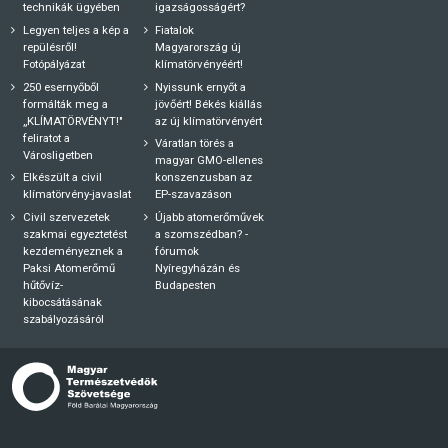
technikák ügyében
igazságosságért?
Legyen teljes a kép a
Fiatalok
repülésről!
Magyarország új
Fotópályázat
klímatörvényéért!
250 esernyőből
Nyissunk ernyőt a
formálták meg a
jövőért! Békés kiállás
„KLÍMATÖRVÉNYT!"
az új klímatörvényért
feliratot a
Váratlan törés a
Városligetben
magyar GMO-ellenes
Elkészült a civil
konszenzusban az
klímatörvény-javaslat
EP-szavazáson
Civil szervezetek
Újabb atomerőművek
szakmai egyeztetést
a szomszédban? -
kezdeményeznek a
fórumok
Paksi Atomerőmű
Nyíregyházán és
hűtővíz-
Budapesten
kibocsátásának
szabályozásáról