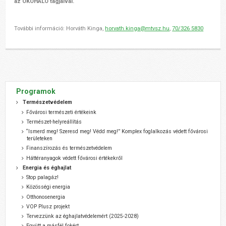
az ÖKOHÁLÓ tagjaival.
További információ: Horváth Kinga,
horvath.kinga@mtvsz.hu
,
70/326 5830
Programok
Természetvédelem
Fővárosi természeti értékeink
Természet-helyreállítás
“Ismerd meg! Szeresd meg! Védd meg!” Komplex foglalkozás védett fővárosi
területeken
Finanszírozás és természetvédelem
Háttéranyagok védett fővárosi értékekről
Energia és éghajlat
Stop palagáz!
Közösségi energia
Otthonosenergia
VOP Plusz projekt
Tervezzünk az éghajlatvédelemért (2025-2028)
Együtt a másfél fokért