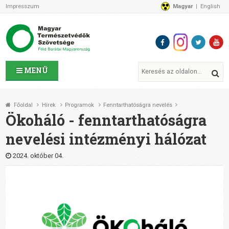
Impresszum
Magyar
English
Az MTVSZ-ről
Bemutatkozunk
Programok
MTVSZ ügyek és események
Tagszervezetek
MENÜ
Akikkel együtt dolgozunk
Átláthatóság
Főoldal
Hírek
Programok
Fenntarthatóságra nevelés
Támogatóink
Ökoháló - fenntarthatóságra
CSATLAKOZZ hozzánk!
nevelési intézményi hálózat
Elérhetőségeink
1%
2024. október 04.
Segítsd a munkánkat!
Adományozz!
Támogatás