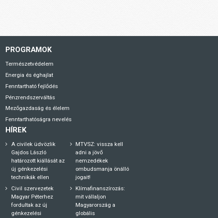
PROGRAMOK
Természetvédelem
Energia és éghajlat
Fenntartható fejlődés
Pénzrendszerváltás
Mezőgazdaság és élelem
Fenntarthatóságra nevelés
HÍREK
A civilek üdvözlik
MTVSZ: vissza kell
Gajdos László
adni a jövő
határozott kiállását az
nemzedékek
új génkezelési
ombudsmanja önálló
technikák ellen
jogait!
Civil szervezetek
Klímafinanszírozás:
Magyar Péterhez
mit vállaljon
fordultak az új
Magyarország a
génkezelési
globális