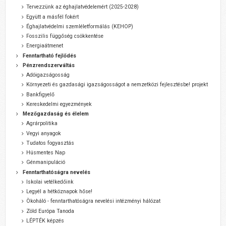
Tervezzünk az éghajlatvédelemért (2025-2028)
Együtt a másfél fokért
Éghajlatvédelmi szemléletformálás (KEHOP)
Fosszilis függőség csökkentése
Energiaátmenet
Fenntartható fejlődés
Pénzrendszerváltás
Adóigazságosság
Környezeti és gazdasági igazságosságot a nemzetközi fejlesztésbe! projekt
Bankfigyelő
Kereskedelmi egyezmények
Mezőgazdaság és élelem
Agrárpolitika
Vegyi anyagok
Tudatos fogyasztás
Húsmentes Nap
Génmanipuláció
Fenntarthatóságra nevelés
Iskolai vetélkedőink
Legyél a hétköznapok hőse!
Ökoháló - fenntarthatóságra nevelési intézményi hálózat
Zöld Európa Tanoda
LÉPTÉK képzés