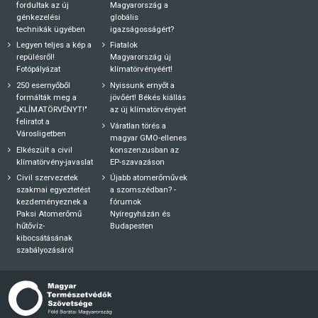
fordultak az új
Magyarország a
génkezelési
globális
technikák ügyében
igazságosságért?
Legyen teljes a kép a
Fiatalok
repülésről!
Magyarország új
Fotópályázat
klímatörvényéért!
250 esernyőből
Nyissunk ernyőt a
formálták meg a
jövőért! Békés kiállás
„KLÍMATÖRVÉNYT!"
az új klímatörvényért
feliratot a
Váratlan törés a
Városligetben
magyar GMO-ellenes
Elkészült a civil
konszenzusban az
klímatörvény-javaslat
EP-szavazáson
Civil szervezetek
Újabb atomerőművek
szakmai egyeztetést
a szomszédban? -
kezdeményeznek a
fórumok
Paksi Atomerőmű
Nyíregyházán és
hűtővíz-
Budapesten
kibocsátásának
szabályozásáról