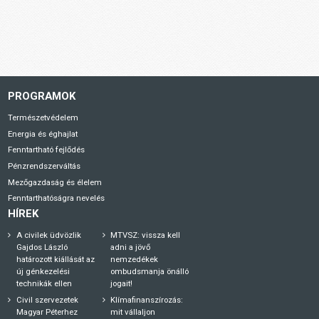
PROGRAMOK
Természetvédelem
Energia és éghajlat
Fenntartható fejlődés
Pénzrendszerváltás
Mezőgazdaság és élelem
Fenntarthatóságra nevelés
HÍREK
A civilek üdvözlik
MTVSZ: vissza kell
Gajdos László
adni a jövő
határozott kiállását az
nemzedékek
új génkezelési
ombudsmanja önálló
technikák ellen
jogait!
Civil szervezetek
Klímafinanszírozás:
Magyar Péterhez
mit vállaljon