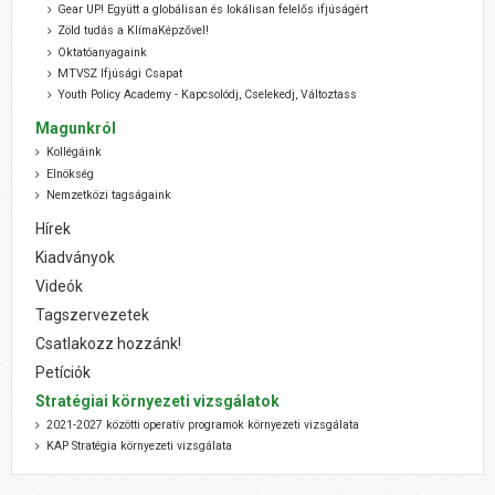
Gear UP! Együtt a globálisan és lokálisan felelős ifjúságért
Zöld tudás a KlímaKépzővel!
Oktatóanyagaink
MTVSZ Ifjúsági Csapat
Youth Policy Academy - Kapcsolódj, Cselekedj, Változtass
Magunkról
Kollégáink
Elnökség
Nemzetközi tagságaink
Hírek
Kiadványok
Videók
Tagszervezetek
Csatlakozz hozzánk!
Petíciók
Stratégiai környezeti vizsgálatok
2021-2027 közötti operatív programok környezeti vizsgálata
KAP Stratégia környezeti vizsgálata