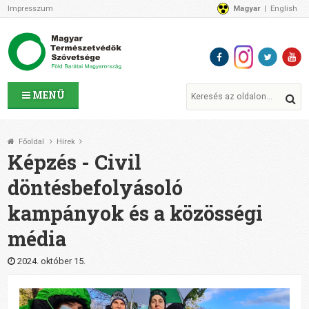
Impresszum
Magyar
English
Az MTVSZ-ről
Bemutatkozunk
Programok
MTVSZ ügyek és események
Tagszervezetek
MENÜ
Akikkel együtt dolgozunk
Átláthatóság
Főoldal
Hírek
Támogatóink
Képzés - Civil
CSATLAKOZZ hozzánk!
döntésbefolyásoló
Elérhetőségeink
kampányok és a közösségi
1%
Segítsd a munkánkat!
média
Adományozz!
Támogatás
2024. október 15.