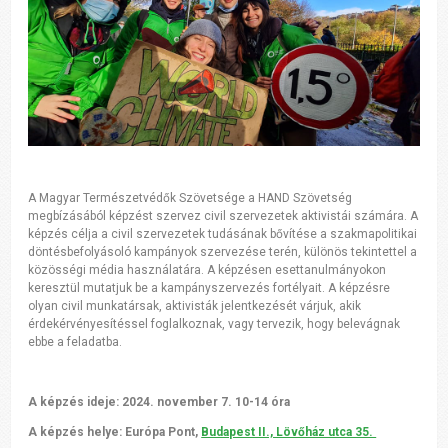
A Magyar Természetvédők Szövetsége a HAND Szövetség
megbízásából képzést szervez civil szervezetek aktivistái számára. A
képzés célja a civil szervezetek tudásának bővítése a szakmapolitikai
döntésbefolyásoló kampányok szervezése terén, különös tekintettel a
közösségi média használatára. A képzésen esettanulmányokon
keresztül mutatjuk be a kampányszervezés fortélyait. A képzésre
olyan civil munkatársak, aktivisták jelentkezését várjuk, akik
érdekérvényesítéssel foglalkoznak, vagy tervezik, hogy belevágnak
ebbe a feladatba.
A képzés ideje:
2024. november 7. 10-14 óra
A képzés helye:
Európa Pont,
Budapest II., Lövőház utca 35.