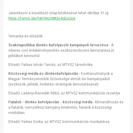
Jelentkezni a következő űrlap kitöltésével lehet
október 31-ig:
https://forms.gle/hWQNzVMtSv4oDzUn6
Tematika és előadók:
Szakmapolitikai döntés befolyásoló kampányok tervezése
-
A
sikeres civil érdekérvényesítés eszközrendszere bemutatása jó
példákon keresztül
Előadó: Farkas István Tamás, az MTVSZ társelnöke
Közösségi média és döntésbefolyásolás
-
Esettanulmányok a
Magyar Természetvédők Szövetsége elmúlt évi kampányaiból
(eszközök, példák, hirdetési stratégiák bemutatásával)
Előadó: Ladányi-Benedikt Ildikó, az MTVSZ kommunikációs vezetője
Fiatalok - döntés befolyásolás - közösségi média
-
Klímaváltozás és
a fiatalok, nemzetközi kampány kitekintés, fiatalok a közösségi
médiában
Előadó: Farkas Dorka, az MTVSZ kommunikációs munkatársa