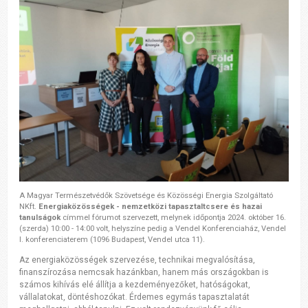
A Magyar Természetvédők Szövetsége és Közösségi Energia Szolgáltató
NKft.
Energiaközösségek - nemzetközi tapasztaltcsere és hazai
tanulságok
címmel fórumot szervezett, melynek időpontja 2024. október 16.
(szerda) 10:00 - 14:00 volt, helyszíne pedig a Vendel Konferenciaház, Vendel
I. konferenciaterem (1096 Budapest, Vendel utca 11).
Az energiaközösségek szervezése, technikai megvalósítása,
finanszírozása nemcsak hazánkban, hanem más országokban is
számos kihívás elé állítja a kezdeményezőket, hatóságokat,
vállalatokat, döntéshozókat. Érdemes egymás tapasztalatát