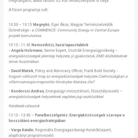
meghallgatni, abból tanulni. Ez volt rendezvényünk fő célja.
A fórum programja volt:
10:00 – 10:15
Megnyitó
, Éger Ákos, Magyar Természetvédők
Szövetsége - a
COMMENCE- Community Energy in Central Europe
projekt bemutatása
10:15 - 11:45
Nemzetközi, hazai tapasztalatok
- Angela Holzmann
, Senior Expert, Osztrák Energiaügynökség –
energiaközösségek jelenlegi helyzete, jó gyakorlatok, EMD átültetésének
tervei Ausztriában
- David Blažek
, Policy and Advocacy Officer, Frank Bold Society -
hogyan változott meg az energiaközösségek helyzete Csehországban a
villamosenergia-megosztás törvénybe iktatása óta?
- Kondorosi Andrea
, Energiaügyi minisztérium, főosztályvezető –
energiaközösségek helyzetének segítése jogi eszközökkel
Kérdések-válaszok
12:15 - 13:45 –
Panelbeszélgetés:
Energiaközösségek szerepe a
hosszútávú energiastratégiában
- Varga Katalin
, Regionális Energiagazdasági Kutatóközpont,
alapítványi programvezető