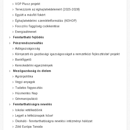
VOP Plusz projekt
Tervezzünk az éghajlatvédelemért (2025-2028)
Együtt a másfél fokért
Éghajlatvédelmi szemléletformálás (KEHOP)
Fosszilis függőség csökkentése
Energiaátmenet
Fenntartható fejlődés
Pénzrendszerváltás
Adóigazságosság
Környezeti és gazdasági igazságosságot a nemzetközi fejlesztésbe! projekt
Bankfigyelő
Kereskedelmi egyezmények
Mezőgazdaság és élelem
Agrárpolitika
Vegyi anyagok
Tudatos fogyasztás
Húsmentes Nap
Génmanipuláció
Fenntarthatóságra nevelés
Iskolai vetélkedőink
Legyél a hétköznapok hőse!
Ökoháló - fenntarthatóságra nevelési intézményi hálózat
Zöld Európa Tanoda