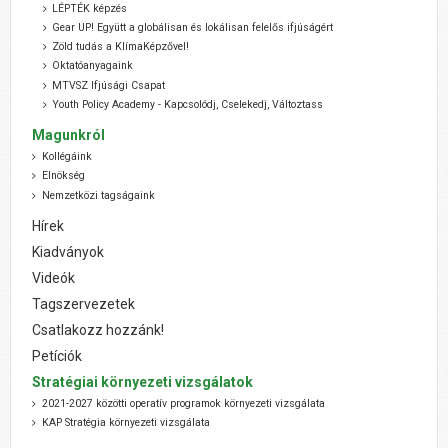
LÉPTÉK képzés
Gear UP! Együtt a globálisan és lokálisan felelős ifjúságért
Zöld tudás a KlímaKépzővel!
Oktatóanyagaink
MTVSZ Ifjúsági Csapat
Youth Policy Academy - Kapcsolódj, Cselekedj, Változtass
Magunkról
Kollégáink
Elnökség
Nemzetközi tagságaink
Hírek
Kiadványok
Videók
Tagszervezetek
Csatlakozz hozzánk!
Petíciók
Stratégiai környezeti vizsgálatok
2021-2027 közötti operatív programok környezeti vizsgálata
KAP Stratégia környezeti vizsgálata