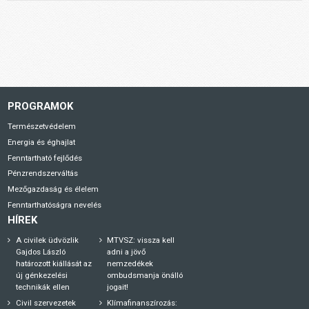
PROGRAMOK
Természetvédelem
Energia és éghajlat
Fenntartható fejlődés
Pénzrendszerváltás
Mezőgazdaság és élelem
Fenntarthatóságra nevelés
HÍREK
A civilek üdvözlik
MTVSZ: vissza kell
Gajdos László
adni a jövő
határozott kiállását az
nemzedékek
új génkezelési
ombudsmanja önálló
technikák ellen
jogait!
Civil szervezetek
Klímafinanszírozás: