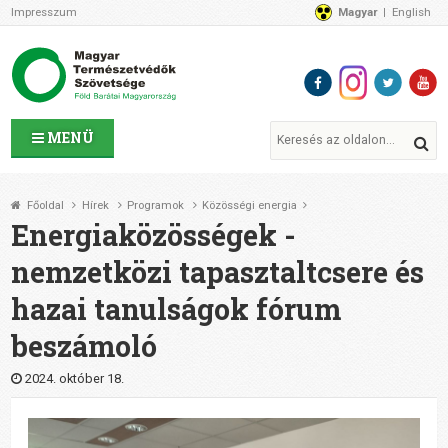
Impresszum
Magyar
English
Az MTVSZ-ről
Bemutatkozunk
Programok
MTVSZ ügyek és események
Tagszervezetek
MENÜ
Akikkel együtt dolgozunk
Átláthatóság
Főoldal
Hírek
Programok
Közösségi energia
Támogatóink
Energiaközösségek -
CSATLAKOZZ hozzánk!
nemzetközi tapasztaltcsere és
Elérhetőségeink
hazai tanulságok fórum
1%
Segítsd a munkánkat!
beszámoló
Adományozz!
Támogatás
2024. október 18.