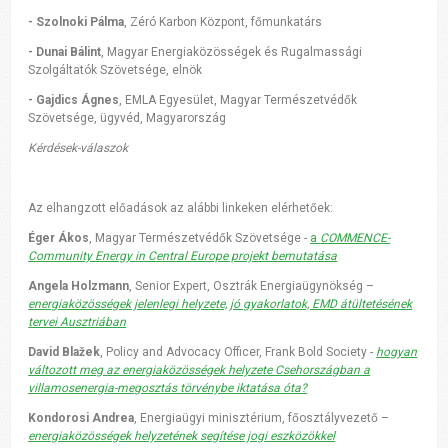
- Szolnoki Pálma
, Zéró Karbon Központ, főmunkatárs
- Dunai Bálint
, Magyar Energiaközösségek és Rugalmassági
Szolgáltatók Szövetsége, elnök
- Gajdics Ágnes
, EMLA Egyesület, Magyar Természetvédők
Szövetsége, ügyvéd, Magyarország
Kérdések-válaszok
Az elhangzott előadások az alábbi linkeken elérhetőek:
Éger Ákos
, Magyar Természetvédők Szövetsége -
a
COMMENCE-
Community Energy in Central Europe projekt bemutatása
Angela Holzmann
, Senior Expert, Osztrák Energiaügynökség –
energiaközösségek jelenlegi helyzete, jó gyakorlatok, EMD átültetésének
tervei Ausztriában
David Blažek
, Policy and Advocacy Officer, Frank Bold Society -
hogyan
változott meg az energiaközösségek helyzete Csehországban a
villamosenergia-megosztás törvénybe iktatása óta?
Kondorosi Andrea
, Energiaügyi minisztérium, főosztályvezető –
energiaközösségek helyzetének segítése jogi eszközökkel