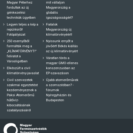
Magyar Péterhez
mit vállaljon
fordultak az új
Magyarország a
génkezelési
globális
technikák ügyében
igazságosságért?
Legyen teljes a kép a
Fiatalok
repülésről!
Magyarország új
Fotópályázat
klímatörvényéért!
250 esernyőből
Nyissunk ernyőt a
formálták meg a
jövőért! Békés kiállás
„KLÍMATÖRVÉNYT!"
az új klímatörvényért
feliratot a
Váratlan törés a
Városligetben
magyar GMO-ellenes
Elkészült a civil
konszenzusban az
klímatörvény-javaslat
EP-szavazáson
Civil szervezetek
Újabb atomerőművek
szakmai egyeztetést
a szomszédban? -
kezdeményeznek a
fórumok
Paksi Atomerőmű
Nyíregyházán és
hűtővíz-
Budapesten
kibocsátásának
szabályozásáról