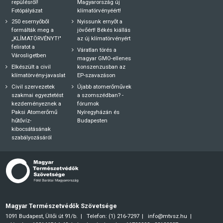
repülésről!
Magyarország új
Fotópályázat
klímatörvényéért!
250 esernyőből
Nyissunk ernyőt a
formálták meg a
jövőért! Békés kiállás
„KLÍMATÖRVÉNYT!"
az új klímatörvényért
feliratot a
Váratlan törés a
Városligetben
magyar GMO-ellenes
Elkészült a civil
konszenzusban az
klímatörvény-javaslat
EP-szavazáson
Civil szervezetek
Újabb atomerőművek
szakmai egyeztetést
a szomszédban? -
kezdeményeznek a
fórumok
Paksi Atomerőmű
Nyíregyházán és
hűtővíz-
Budapesten
kibocsátásának
szabályozásáról
Magyar Természetvédők Szövetsége
1091 Budapest, Üllői út 91/b.
Telefon: (1) 216-7297
info@mtvsz.hu