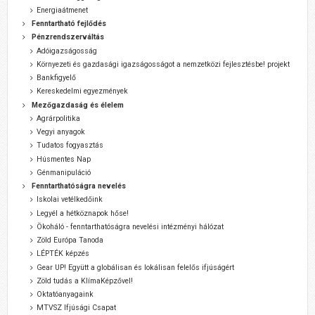
Energiaátmenet
Fenntartható fejlődés
Pénzrendszerváltás
Adóigazságosság
Környezeti és gazdasági igazságosságot a nemzetközi fejlesztésbe! projekt
Bankfigyelő
Kereskedelmi egyezmények
Mezőgazdaság és élelem
Agrárpolitika
Vegyi anyagok
Tudatos fogyasztás
Húsmentes Nap
Génmanipuláció
Fenntarthatóságra nevelés
Iskolai vetélkedőink
Legyél a hétköznapok hőse!
Ökoháló - fenntarthatóságra nevelési intézményi hálózat
Zöld Európa Tanoda
LÉPTÉK képzés
Gear UP! Együtt a globálisan és lokálisan felelős ifjúságért
Zöld tudás a KlímaKépzővel!
Oktatóanyagaink
MTVSZ Ifjúsági Csapat