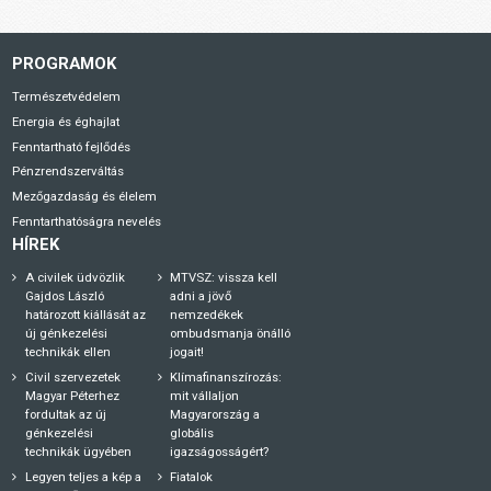
PROGRAMOK
Természetvédelem
Energia és éghajlat
Fenntartható fejlődés
Pénzrendszerváltás
Mezőgazdaság és élelem
Fenntarthatóságra nevelés
HÍREK
A civilek üdvözlik
MTVSZ: vissza kell
Gajdos László
adni a jövő
határozott kiállását az
nemzedékek
új génkezelési
ombudsmanja önálló
technikák ellen
jogait!
Civil szervezetek
Klímafinanszírozás:
Magyar Péterhez
mit vállaljon
fordultak az új
Magyarország a
génkezelési
globális
technikák ügyében
igazságosságért?
Legyen teljes a kép a
Fiatalok