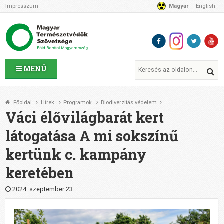
Impresszum
Magyar
English
Az MTVSZ-ről
Bemutatkozunk
Programok
MTVSZ ügyek és események
Tagszervezetek
MENÜ
Akikkel együtt dolgozunk
Átláthatóság
Főoldal
Hírek
Programok
Biodiverzitás védelem
Támogatóink
Váci élővilágbarát kert
CSATLAKOZZ hozzánk!
látogatása A mi sokszínű
Elérhetőségeink
kertünk c. kampány
1%
Segítsd a munkánkat!
keretében
Adományozz!
Támogatás
2024. szeptember 23.