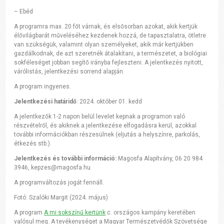
– Ebéd
A programra max. 20 főt várnak, és elsősorban azokat, akik kertjük
élővilágbarát műveléséhez kezdenek hozzá, de tapasztalatra, ötletre
van szükségük, valamint olyan személyeket, akik már kertjükben
gazdálkodnak, de azt szeretnék átalakítani, a természetet, a biológiai
sokféleséget jobban segítő irányba fejleszteni. A jelentkezés nyitott,
várólistás, jelentkezési sorrend alapján.
A program ingyenes.
Jelentkezési határidő
: 2024. október 01. kedd
A jelentkezők 1-2 napon belül levelet kepnak a programon való
részvételről, és akiknek a jelentkezése elfogadásra kerül, azokkal
további információkban részesülnek (eljutás a helyszínre, parkolás,
étkezés stb.).
Jelentkezés és további információ:
Magosfa Alapítvány, 06 20 984
3946, kepzes@magosfa.hu
A programváltozás jogát fennáll.
Fotó: Szalóki Margit (2024. május)
A program
A mi sokszínű kertünk
c. országos kampány keretében
valósul meg. A tevékenységet a Magyar Természetvédők Szövetsége