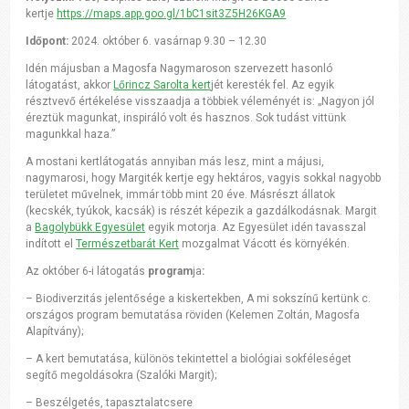
kertje
https://maps.app.goo.gl/1bC1sit3Z5H26KGA9
Időpont:
2024. október 6. vasárnap 9.30 – 12.30
Idén májusban a Magosfa Nagymaroson szervezett hasonló
látogatást, akkor
Lőrincz Sarolta kert
jét keresték fel. Az egyik
résztvevő értékelése visszaadja a többiek véleményét is: „Nagyon jól
éreztük magunkat, inspiráló volt és hasznos. Sok tudást vittünk
magunkkal haza.”
A mostani kertlátogatás annyiban más lesz, mint a májusi,
nagymarosi, hogy Margiték kertje egy hektáros, vagyis sokkal nagyobb
területet művelnek, immár több mint 20 éve. Másrészt állatok
(kecskék, tyúkok, kacsák) is részét képezik a gazdálkodásnak. Margit
a
Bagolybükk Egyesület
egyik motorja. Az Egyesület idén tavasszal
indított el
Természetbarát Kert
mozgalmat Vácott és környékén.
Az október 6-i látogatás
program
ja
:
– Biodiverzitás jelentősége a kiskertekben, A mi sokszínű kertünk c.
országos program bemutatása röviden (Kelemen Zoltán, Magosfa
Alapítvány);
– A kert bemutatása, különös tekintettel a biológiai sokféleséget
segítő megoldásokra (Szalóki Margit);
– Beszélgetés, tapasztalatcsere