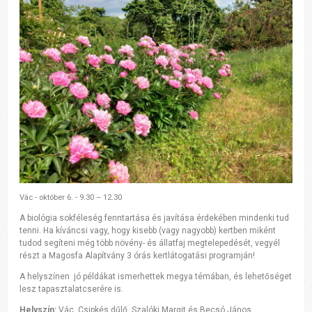
Vác - október 6. - 9.30 – 12.30
A biológia sokféleség fenntartása és javítása érdekében mindenki tud
tenni. Ha kíváncsi vagy, hogy kisebb (vagy nagyobb) kertben miként
tudod segíteni még több növény- és állatfaj megtelepedését, vegyél
részt a Magosfa Alapítvány 3 órás kertlátogatási programján!
A helyszínen jó példákat ismerhettek megya témában, és lehetőséget
lesz tapasztalatcserére is.
Helyszín:
Vác, Csipkés dűlő, Szalóki Margit és Becsó János