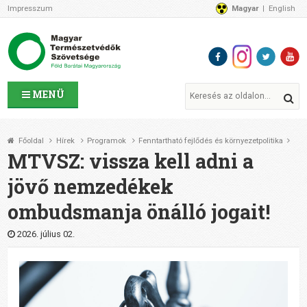
Impresszum
Magyar
English
Az MTVSZ-ről
Bemutatkozunk
Programok
MTVSZ ügyek és események
Tagszervezetek
MENÜ
Akikkel együtt dolgozunk
Átláthatóság
Főoldal
Hírek
Programok
Fenntartható fejlődés és környezetpolitika
Támogatóink
MTVSZ: vissza kell adni a
CSATLAKOZZ hozzánk!
jövő nemzedékek
Elérhetőségeink
ombudsmanja önálló jogait!
1%
Segítsd a munkánkat!
2026. július 02.
Adományozz!
Támogatás