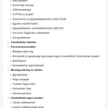
Stop palagáz!
Közösségi energia
Otthonosenergia
VOP Plusz projekt
Tervezzünk az éghajlatvédelemért (2025-2028)
Együtt a másfél fokért
Éghajlatvédelmi szemléletformálás (KEHOP)
Fosszilis függőség csökkentése
Energiaátmenet
Fenntartható fejlődés
Pénzrendszerváltás
Adóigazságosság
Környezeti és gazdasági igazságosságot a nemzetközi fejlesztésbe! projekt
Bankfigyelő
Kereskedelmi egyezmények
Mezőgazdaság és élelem
Agrárpolitika
Vegyi anyagok
Tudatos fogyasztás
Húsmentes Nap
Génmanipuláció
Fenntarthatóságra nevelés
Iskolai vetélkedőink
Legyél a hétköznapok hőse!