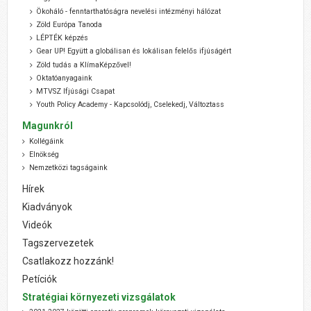
Ökoháló - fenntarthatóságra nevelési intézményi hálózat
Zöld Európa Tanoda
LÉPTÉK képzés
Gear UP! Együtt a globálisan és lokálisan felelős ifjúságért
Zöld tudás a KlímaKépzővel!
Oktatóanyagaink
MTVSZ Ifjúsági Csapat
Youth Policy Academy - Kapcsolódj, Cselekedj, Változtass
Magunkról
Kollégáink
Elnökség
Nemzetközi tagságaink
Hírek
Kiadványok
Videók
Tagszervezetek
Csatlakozz hozzánk!
Petíciók
Stratégiai környezeti vizsgálatok