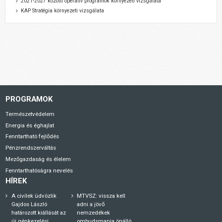
2021-2027 közötti operatív programok környezeti vizsgálata
KAP Stratégia környezeti vizsgálata
PROGRAMOK
Természetvédelem
Energia és éghajlat
Fenntartható fejlődés
Pénzrendszerváltás
Mezőgazdaság és élelem
Fenntarthatóságra nevelés
HÍREK
A civilek üdvözlik
MTVSZ: vissza kell
Gajdos László
adni a jövő
határozott kiállását az
nemzedékek
új génkezelési
ombudsmanja önálló