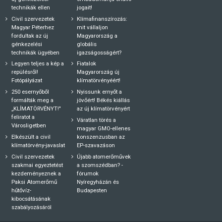
technikák ellen
jogait!
Civil szervezetek
Klímafinanszírozás:
Magyar Péterhez
mit vállaljon
fordultak az új
Magyarország a
génkezelési
globális
technikák ügyében
igazságosságért?
Legyen teljes a kép a
Fiatalok
repülésről!
Magyarország új
Fotópályázat
klímatörvényéért!
250 esernyőből
Nyissunk ernyőt a
formálták meg a
jövőért! Békés kiállás
„KLÍMATÖRVÉNYT!"
az új klímatörvényért
feliratot a
Váratlan törés a
Városligetben
magyar GMO-ellenes
Elkészült a civil
konszenzusban az
klímatörvény-javaslat
EP-szavazáson
Civil szervezetek
Újabb atomerőművek
szakmai egyeztetést
a szomszédban? -
kezdeményeznek a
fórumok
Paksi Atomerőmű
Nyíregyházán és
hűtővíz-
Budapesten
kibocsátásának
szabályozásáról