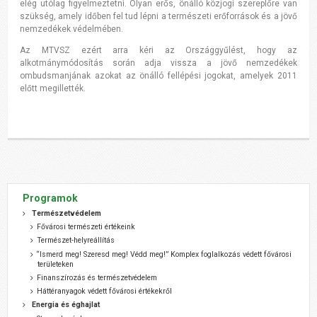
elég utólag figyelmeztetni. Olyan erős, önálló közjogi szereplőre van
szükség, amely időben fel tud lépni a természeti erőforrások és a jövő
nemzedékek védelmében.
Az MTVSZ ezért arra kéri az Országgyűlést, hogy az
alkotmánymódosítás során adja vissza a jövő nemzedékek
ombudsmanjának azokat az önálló fellépési jogokat, amelyek 2011
előtt megillették.
Programok
Természetvédelem
Fővárosi természeti értékeink
Természet-helyreállítás
“Ismerd meg! Szeresd meg! Védd meg!” Komplex foglalkozás védett fővárosi
területeken
Finanszírozás és természetvédelem
Háttéranyagok védett fővárosi értékekről
Energia és éghajlat