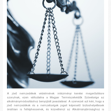
A jövő nemzedékek védelmének intézményi keretei megerősítésre
szorulnak, ezen változtatna a Magyar Természetvédők Szövetsége az
alkotmánymódosításhoz benyújtott javaslatával. A szervezet azt kéri, hogy a
jövő nemzedékek és a nemzetiségek jogait képviselő biztoshelyettesek
önállóan is felléphessenek, és közvetlenül az Alkotmánybírósághoz is