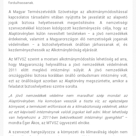
fordulhassanak.
A Magyar Természetvédők Szövetsége az alkotmánymódosítással
kapcsolatos társadalmi vitában nyújtotta be javaslatát az alapvető
jogok biztosa helyetteseinek megerősítésére. A nemzetiségi
szervezetekkel közösen kidolgozott kezdeményezés célja, hogy az
Alaptörvényben külön nevesített területeken – a jövő nemzedékek
érdekeinek, valamint a Magyarországon élő nemzetiségek jogainak
védelmében – a biztoshelyettesek önállóan járhassanak el, és
kezdeményezhessék az Alkotmánybíróság eljárását.
Az MTVSZ szerint a mostani alkotmánymódosítás lehetőség ad arra,
hogy Magyarország helyreállítsa a jövő nemzedékek védelmének
2011 előtt meglévő intézményi súlyát. A jövő nemzedékek
országgyűlési biztosa korábban önálló ombudsmani intézmény volt,
ezt az önállóságot azonban az Alaptörvény megszüntette, amikor a
feladatot biztoshelyettesi szintre sorolta.
„A jövő nemzedékek védelme nem maradhat szép mondat az
Alaptörvényben. Ha komolyan vesszük a tiszta víz, az egészséges
környezet, a természeti erőforrások és a klímabiztonság védelmét, akkor
az ezt képviselő intézménynek valódi jogokat kell adni. Most lehetőség
van helyrehozni a 2011-ben bekövetkezett intézményi gyengítést”
–
mondta Éger Ákos, az MTVSZ ügyvezető elnöke.
A szervezet hangsúlyozza: a környezeti és klímaválság idején nem